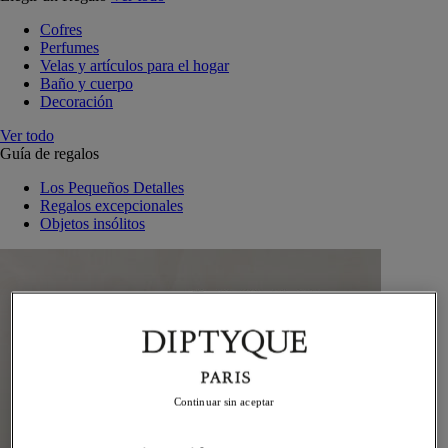
Cofres
Perfumes
Velas y artículos para el hogar
Baño y cuerpo
Decoración
Ver todo
Guía de regalos
Los Pequeños Detalles
Regalos excepcionales
Objetos insólitos
Continuar sin aceptar