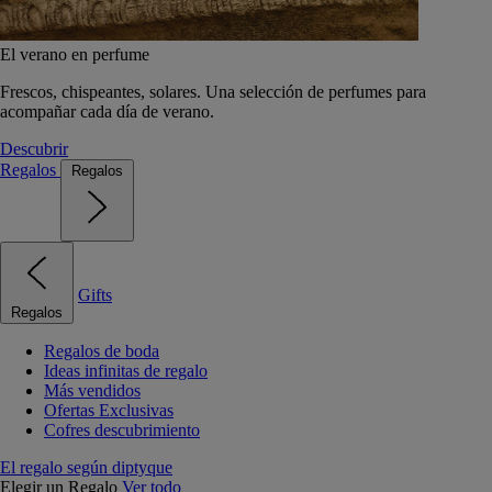
El verano en perfume
Frescos, chispeantes, solares. Una selección de perfumes para
acompañar cada día de verano.
Descubrir
Regalos
Regalos
Gifts
Regalos
Regalos de boda
Ideas infinitas de regalo
Más vendidos
Ofertas Exclusivas
Cofres descubrimiento
El regalo según diptyque
Elegir un Regalo
Ver todo