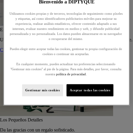
Bienvenido a DIPTYQUE
Utilizamos cookies propias y de terceros, tecnologías de seguimiento como píxeles
y etiquetas, así como identificadores publicitarios móviles para mejorar su
experiencia, realizar análisis estadísticos, ofrecer contenido adaptado a sus
intereses, evaluar nuestro rendimiento en medios y web, y difundir publicidad
Estuche de 5 eaux de toilette - Para componer
personalizada y no personalizada. Los datos pueden almacenarse en su navegador
o recuperarse del mismo.
Un estuche a medida de cinco eaux de toilette, para regalar o regalarse.
Puedes elegir entre aceptar todas las cookies, gestionar tu propia configuración de
Componer su estuche
cookies o continuar sin aceptarlas.
En cualquier momento, puedes actualizar tus preferencias seleccionando
"Gestionar mis cookies" al pie de la página. Para más detalles, por favor, consulta
nuestra
política de privacidad.
Gestionar mis cookies
Aceptar todas las cookies
Los Pequeños Detalles
Da las gracias con un regalo sofisticado.