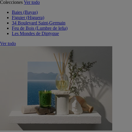
Colecciones
Ver todo
Baies (Bayas)
Figuier (Higuera)
34 Boulevard Saint-Germain
Feu de Bois (Lumbre de leña)
Les Mondes de Diptyque
Ver todo