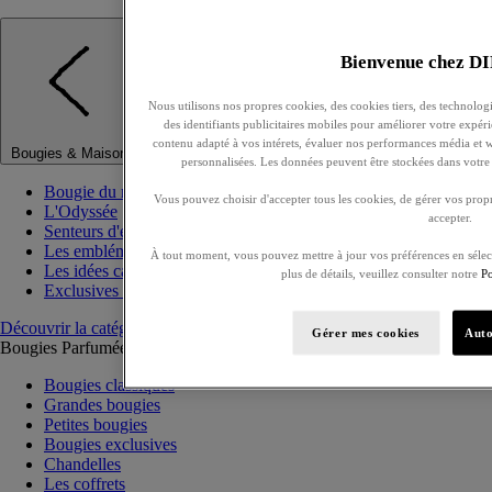
Bienvenue chez 
Nous utilisons nos propres cookies, des cookies tiers, des technologie
des identifiants publicitaires mobiles pour améliorer votre expérie
Candles & Home
contenu adapté à vos intérets, évaluer nos performances média et we
Bougies & Maison
personnalisées. Les données peuvent être stockées dans votre 
Bougie du mois Choisya
Vous pouvez choisir d'accepter tous les cookies, de gérer vos prop
L'Odyssée
accepter.
Senteurs d'été
Les emblématiques
À tout moment, vous pouvez mettre à jour vos préférences en sélec
Les idées cadeaux
plus de détails, veuillez consulter notre
Po
Exclusives candles
Découvrir la catégorie
Gérer mes cookies
Auto
Bougies Parfumées
Tout voir
Bougies classiques
Grandes bougies
Petites bougies
Bougies exclusives
Chandelles
Les coffrets