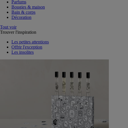
Parfums
Bougies & maison
Bain & corps
Décoration
Tout voir
Trouver l'inspiration
Les petites attentions
Offrir l'exception
Les insolites