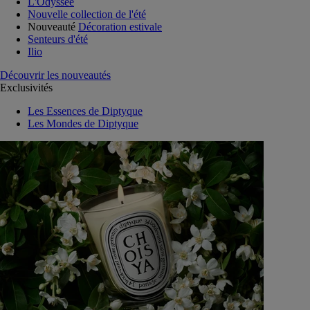
L'Odyssée
Nouvelle collection de l'été
Nouveauté
Décoration estivale
Senteurs d'été
Ilio
Découvrir les nouveautés
Exclusivités
Les Essences de Diptyque
Les Mondes de Diptyque