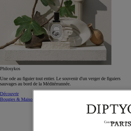
Philosykos
Une ode au figuier tout entier. Le souvenir d'un verger de figuiers
sauvages au bord de la Méditérrannée.
Découvrir
Bougies & Maison
Bougies & Maison
Continuer sans acc