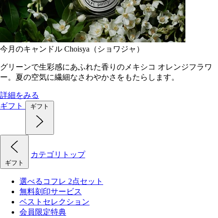
今月のキャンドル Choisya（ショワジャ）
グリーンで生彩感にあふれた香りのメキシコ オレンジフラワ
ー。夏の空気に繊細なさわやかさをもたらします。
詳細をみる
ギフト
ギフト
カテゴリトップ
ギフト
選べるコフレ 2点セット
無料刻印サービス
ベストセレクション
会員限定特典