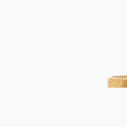
ホウケイ酸ガラス
このキャンドルホルダーは、イタリアの熟練したガラス職人の
アトリエで製作されています。作品はすべて、一点一点風合い
が異なる比類ないものです。
続きを読む
まるで光り輝くピラミッドのように、このアクセサリーは、
Desmond Knox-Leet（デスモンド・ノックス＝リット）がデザ
インしたディプティックのロゴのかたちを再解釈したフォルム
でメゾンを象徴しています。ゴールドのバヤデールストライプ
に包まれたキャンドルの光が燦然と輝き、ぬくもりのある華や
かなムードを生み出します。
閉じる
Best-seller
キャンドルホルダー ピラミッド ゴール
ド
クラシックキャンドル用