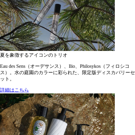
夏を象徴するアイコンのトリオ
Eau des Sens（オーデサンス）、Ilio、Philosykos（フィロシコ
ス）。水の庭園のカラーに彩られた、限定版ディスカバリーセ
ット。
詳細はこちら