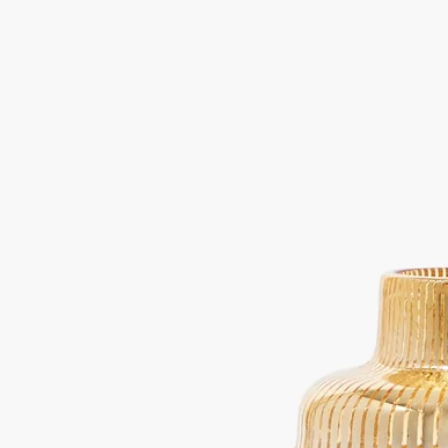
ホウケイ酸ガラス
このキャンドルホルダーは、イタリアの熟練したガラス職人の
アトリエで製作されています。作品はすべて、一点一点風合い
が異なる比類ないものです。
続きを読む
まるで光り輝くピラミッドのように、このアクセサリーは、
Desmond Knox-Leet（デスモンド・ノックス＝リット）がデザ
インしたディプティックのロゴのかたちを再解釈したフォルム
でメゾンを象徴しています。ゴールドのバヤデールストライプ
に包まれたキャンドルの光が燦然と輝き、ぬくもりのある華や
かなムードを生み出します。
閉じる
Best-seller
キャンドルホルダー ピラミッド ゴール
ド
クラシックキャンドル用
ホウケイ酸ガラス