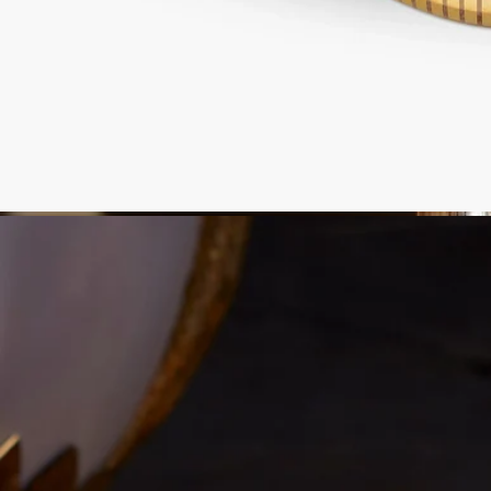
特徴
190g キャンドルにお使いいただけます
素材 : ホウケイ酸ガラス
重さ : 370g
サイズ : 直径 11.5cm、高さ 14.5cm
キャンドルホルダーを安全に、品質を保ち、長持ちさせるため
に、以下のご使用方法を推奨いたします。
- ワックスが5mm未満残っている場合や、芯を支えるトライポ
ッドが見えている場合は、キャンドルに火をつけないでくださ
い。
- キャンドルジャー内でキャンドルを一度に4時間以上点灯し
ないでください。
- キャンドルジャー内で燃えているキャンドルを放置しないで
ください。
- キャンドルに火がついているときやワックスがまだ液体のと