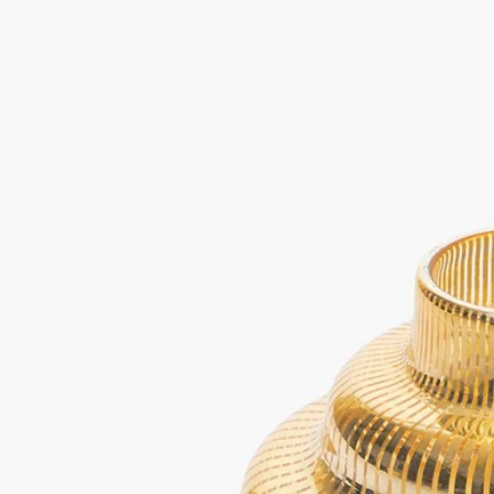
クラフトマンシップ
カサリアルト（Casarialto）は、伝統的な職人技とコンテンポラ
リーなデザインの融合から2008年に誕生しました。その根底に
あるのは、古くから伝わる熟練のガラス吹き職人のサヴォアフ
ェール（匠の技）の価値に光を当てて後世へと継承しながら、
貴重で独創的なオブジェを提案したいという情熱です。北イタ
リアを拠点とするカサリアルトは、本質的にモダンな精神と、
地元職人の豊かな感性を融合させています。その工房では、何
世紀にもわたって受け継がれてきた技術が今もなお磨かれ続け
ています。すべてハンドクラフトによるクリエイションは、常
に限定版として生産されています。Diptyque（ディプティッ
ク）との出会いを経て、メゾンの価値観を体現するステムグラ
スやフォトフォール／キャンドルホルダーの制作がカサリアル
トに委ねられました。
ご使用方法