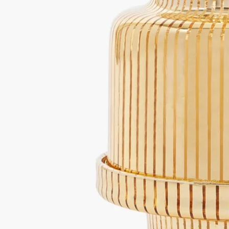
このキャンドルホルダーは、イタリアの熟練したガラス職人の
アトリエで製作されています。作品はすべて、一点一点風合い
が異なる比類ないものです。
続きを読む
まるで光り輝くピラミッドのように、このアクセサリーは、
Desmond Knox-Leet（デスモンド・ノックス＝リット）がデザ
インしたディプティックのロゴのかたちを再解釈したフォルム
でメゾンを象徴しています。ゴールドのバヤデールストライプ
に包まれたキャンドルの光が燦然と輝き、ぬくもりのある華や
かなムードを生み出します。
閉じる
ゴールド
ホワイト
カートに入れる
¥49,390