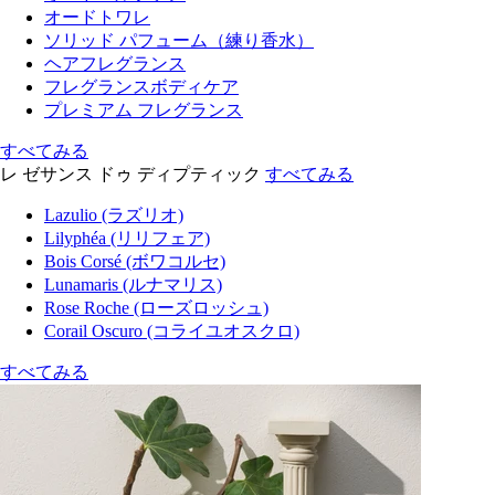
オードトワレ
ソリッド パフューム（練り香水）
ヘアフレグランス
フレグランスボディケア
プレミアム フレグランス
すべてみる
レ ゼサンス ドゥ ディプティック
すべてみる
Lazulio (ラズリオ)
Lilyphéa (リリフェア)
Bois Corsé (ボワコルセ)
Lunamaris (ルナマリス)
Rose Roche (ローズロッシュ)
Corail Oscuro (コライユオスクロ)
すべてみる