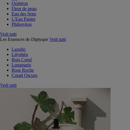
Orphéon
Fleur de peau
Eau des Sens
L'Eau Papier
Philosykos
Vedi tutti
Les Essences de Diptyque
Vedi tutti
Lazulio
Lilyphéa
Bois Corsé
Lunamaris
Rose Roche
Corail Oscuro
Vedi tutti