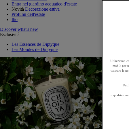
Entra nel giardino acquatico d'estate
Novità
Decorazione estiva
Profumi dell'estate
Ilio
Discover what's new
Esclusività
Les Essences de Diptyque
Les Mondes de Diptyque
Utilizziamo co
mobili per mi
valutare le no
Puoi
In qualsiasi m