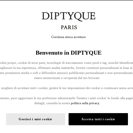
Continua senza accettare
Benvenuto in DIPTYQUE
okie propri, cookie di terze parti, tecnologie di tracciamento come pixel e tag, nonché identificat
gliorare la tua esperienza, effettuare analisi statistiche, fornire contenuti personalizzati in base ai 
stre prestazioni media e web e diffondere annunci pubblicitari personalizzati e non personalizzati
essere memorizzati o recuperati dal tuo browser.
 scegliere di accettare tutti i cookie, gestire le tue impostazioni dei cookie o continuare senza accet
omento, puoi aggiornare le tue preferenze selezionando 'Gestisci i miei cookie' in fondo alla pagi
dettagli, consulta la nostra
politica sulla privacy.
Gestisci i miei cookie
Accetta tutti i cookie