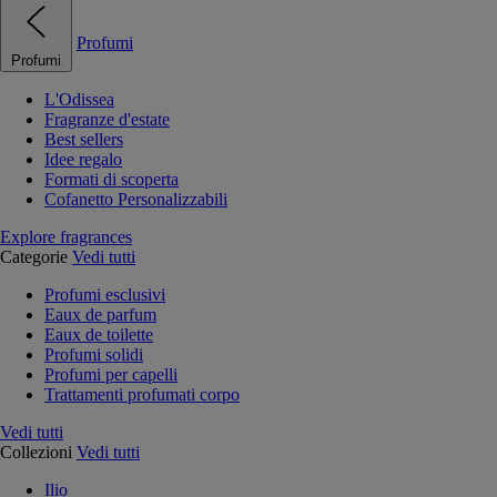
Profumi
Profumi
L'Odissea
Fragranze d'estate
Best sellers
Idee regalo
Formati di scoperta
Cofanetto Personalizzabili
Explore fragrances
Categorie
Vedi tutti
Profumi esclusivi
Eaux de parfum
Eaux de toilette
Profumi solidi
Profumi per capelli
Trattamenti profumati corpo
Vedi tutti
Collezioni
Vedi tutti
Ilio