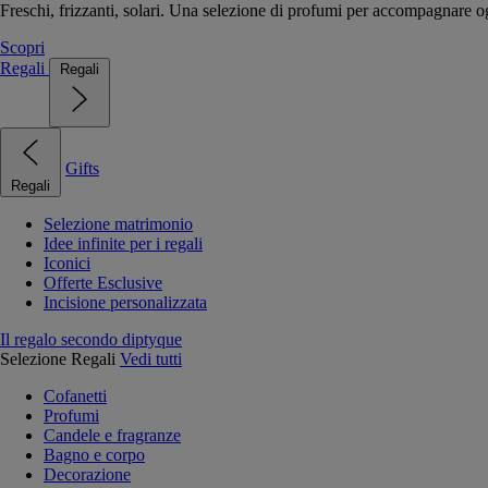
Freschi, frizzanti, solari. Una selezione di profumi per accompagnare og
Scopri
Regali
Regali
Gifts
Regali
Selezione matrimonio
Idee infinite per i regali
Iconici
Offerte Esclusive
Incisione personalizzata
Il regalo secondo diptyque
Selezione Regali
Vedi tutti
Cofanetti
Profumi
Candele e fragranze
Bagno e corpo
Decorazione