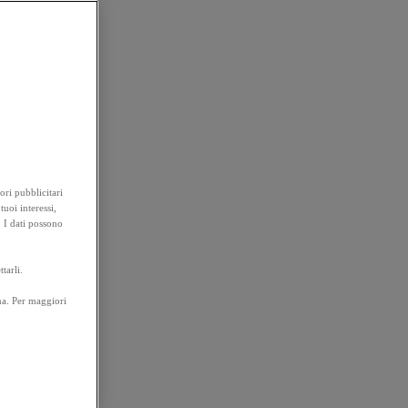
ori pubblicitari
tuoi interessi,
. I dati possono
tarli.
na. Per maggiori