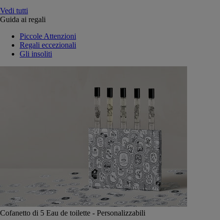
Vedi tutti
Guida ai regali
Piccole Attenzioni
Regali eccezionali
Gli insoliti
Cofanetto di 5 Eau de toilette - Personalizzabili