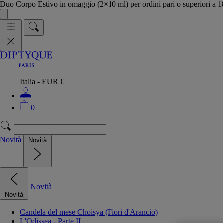
Duo Corpo Estivo in omaggio (2×10 ml) per ordini pari o superiori a
Italia - EUR €
0
Novità
Novità
Novità
Novità
Candela del mese Choisya (Fiori d'Arancio)
L'Odissea - Parte II