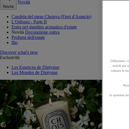
Novità
Novità
Candela del mese Choisya (Fiori d'Arancio)
L'Odissea - Parte II
Entra nel giardino acquatico d'estate
Novità
Decorazione estiva
Profumi dell'estate
Ilio
Discover what's new
Esclusività
Utilizziamo co
mobili per mi
Les Essences de Diptyque
valutare le no
Les Mondes de Diptyque
Puoi
In qualsiasi m