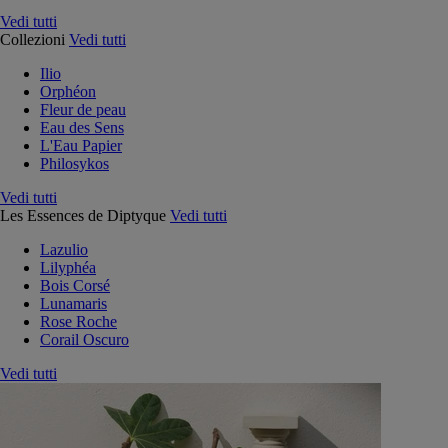
Vedi tutti
Collezioni
Vedi tutti
Ilio
Orphéon
Fleur de peau
Eau des Sens
L'Eau Papier
Philosykos
Vedi tutti
Les Essences de Diptyque
Vedi tutti
Lazulio
Lilyphéa
Bois Corsé
Lunamaris
Rose Roche
Corail Oscuro
Vedi tutti