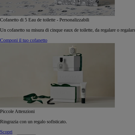
Cofanetto di 5 Eau de toilette - Personalizzabili
Un cofanetto su misura di cinque eaux de toilette, da regalare o regalars
Componi il tuo cofanetto
Piccole Attenzioni
Ringrazia con un regalo sofisticato.
Scopri