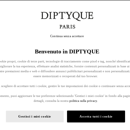
Continua senza accettare
Benvenuto in DIPTYQUE
okie propri, cookie di terze parti, tecnologie di tracciamento come pixel e tag, nonché identificat
gliorare la tua esperienza, effettuare analisi statistiche, fornire contenuti personalizzati in base ai 
stre prestazioni media e web e diffondere annunci pubblicitari personalizzati e non personalizzati
essere memorizzati o recuperati dal tuo browser.
 scegliere di accettare tutti i cookie, gestire le tue impostazioni dei cookie o continuare senza accet
omento, puoi aggiornare le tue preferenze selezionando 'Gestisci i miei cookie' in fondo alla pagi
dettagli, consulta la nostra
politica sulla privacy.
Gestisci i miei cookie
Accetta tutti i cookie