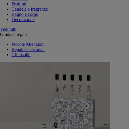
Profumi
Candele e fragranze
Bagno e corpo
Decorazione
Vedi tutti
Guida ai regali
Piccole Attenzioni
Regali eccezionali
Gli insoliti