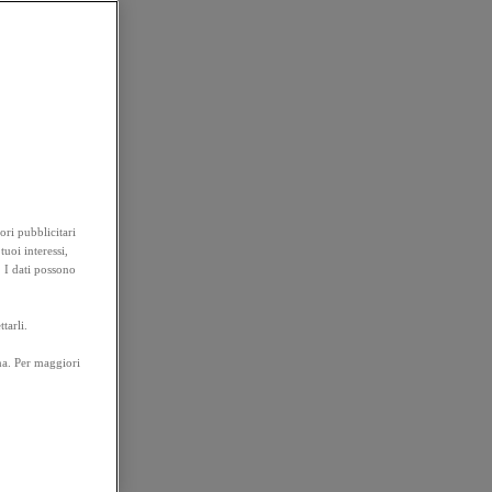
ori pubblicitari
tuoi interessi,
. I dati possono
tarli.
na. Per maggiori