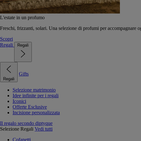
L'estate in un profumo
Freschi, frizzanti, solari. Una selezione di profumi per accompagnare og
Scopri
Regali
Regali
Gifts
Regali
Selezione matrimonio
Idee infinite per i regali
Iconici
Offerte Esclusive
Incisione personalizzata
Il regalo secondo diptyque
Selezione Regali
Vedi tutti
Cofanetti