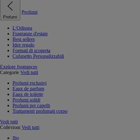
Profumi
Profumi
L'Odissea
Fragranze d'estate
Best sellers
Idee regalo
Formati di scoperta
Cofanetto Personalizzabili
Explore fragrances
Categorie
Vedi tutti
Profumi esclusivi
Eaux de parfum
Eaux de toilette
Profumi solidi
Profumi per capelli
Trattamenti profumati corpo
Vedi tutti
Collezioni
Vedi tutti
Ilio