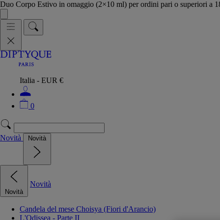
Duo Corpo Estivo in omaggio (2×10 ml) per ordini pari o superiori a
Italia - EUR €
0
Novità
Novità
Novità
Novità
Candela del mese Choisya (Fiori d'Arancio)
L'Odissea - Parte II