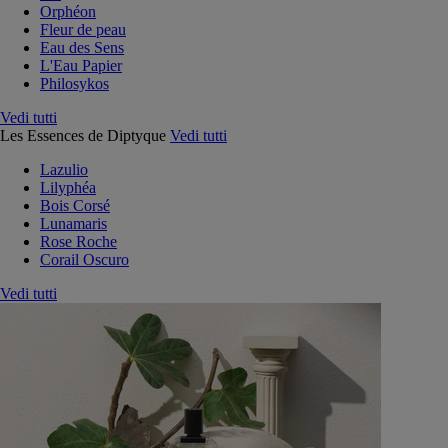
Orphéon
Fleur de peau
Eau des Sens
L'Eau Papier
Philosykos
Vedi tutti
Les Essences de Diptyque
Vedi tutti
Lazulio
Lilyphéa
Bois Corsé
Lunamaris
Rose Roche
Corail Oscuro
Vedi tutti