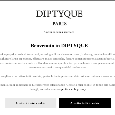
Continua senza accettare
Benvenuto in DIPTYQUE
okie propri, cookie di terze parti, tecnologie di tracciamento come pixel e tag, nonché identificat
gliorare la tua esperienza, effettuare analisi statistiche, fornire contenuti personalizzati in base ai 
stre prestazioni media e web e diffondere annunci pubblicitari personalizzati e non personalizzati
essere memorizzati o recuperati dal tuo browser.
 scegliere di accettare tutti i cookie, gestire le tue impostazioni dei cookie o continuare senza accet
omento, puoi aggiornare le tue preferenze selezionando 'Gestisci i miei cookie' in fondo alla pagi
dettagli, consulta la nostra
politica sulla privacy.
Gestisci i miei cookie
Accetta tutti i cookie