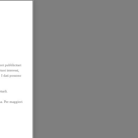
ori pubblicitari
tuoi interessi,
. I dati possono
tarli.
na. Per maggiori