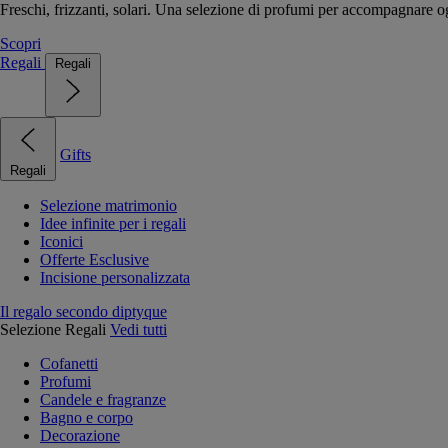
Freschi, frizzanti, solari. Una selezione di profumi per accompagnare og
Scopri
Regali
Regali
Gifts
Regali
Selezione matrimonio
Idee infinite per i regali
Iconici
Offerte Esclusive
Incisione personalizzata
Il regalo secondo diptyque
Selezione Regali
Vedi tutti
Cofanetti
Profumi
Candele e fragranze
Bagno e corpo
Decorazione