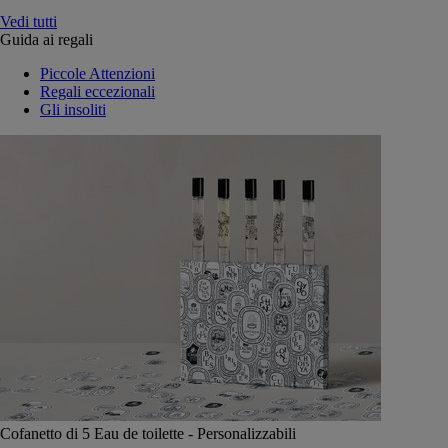
Vedi tutti
Guida ai regali
Piccole Attenzioni
Regali eccezionali
Gli insoliti
Cofanetto di 5 Eau de toilette - Personalizzabili