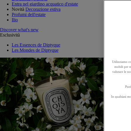
Entra nel giardino acquatico d'estate
Novità
Decorazione estiva
Profumi dell'estate
Ilio
Discover what's new
Esclusività
Les Essences de Diptyque
Les Mondes de Diptyque
Utilizziamo co
mobili per mi
valutare le no
Puoi
In qualsiasi m