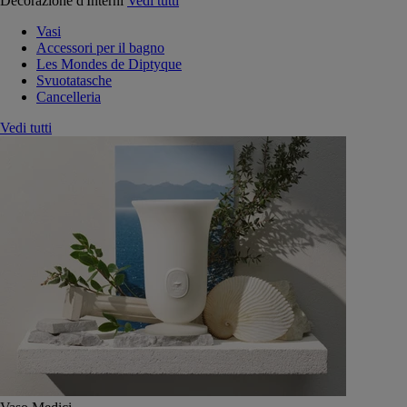
Decorazione d'Interni
Vedi tutti
Vasi
Accessori per il bagno
Les Mondes de Diptyque
Svuotatasche
Cancelleria
Vedi tutti