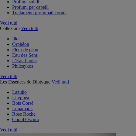
Profumi solidi
Profumi per capelli
Trattamenti profumati corpo
Vedi tutti
Collezioni
Vedi tutti
Ilio
Orphéon
Fleur de peau
Eau des Sens
L'Eau Papier
Philosykos
Vedi tutti
Les Essences de Diptyque
Vedi tutti
Lazulio
Lilyphéa
Bois Corsé
Lunamaris
Rose Roche
Corail Oscuro
Vedi tutti