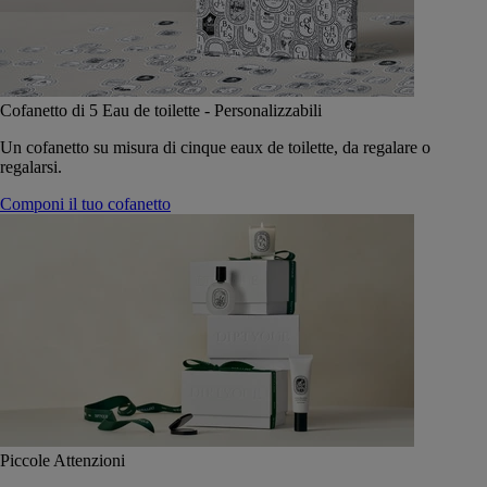
Cofanetto di 5 Eau de toilette - Personalizzabili
Un cofanetto su misura di cinque eaux de toilette, da regalare o
regalarsi.
Componi il tuo cofanetto
Piccole Attenzioni