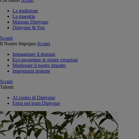
Chi siamo
Scopri
La tradizione
La maestria
Maisons Diptyque
Diptyque & You
Scopri
Il Nostro Impegno
Scopri
Immaginare il domani
Eco-progettare le nostre creazioni
Migliorare il nostro impatto
Impegnarsi insieme
Scopri
Talenti
Al centro di Diptyque
Entra nel team Diptyque