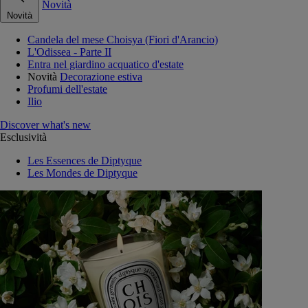
Novità
Novità
Candela del mese Choisya (Fiori d'Arancio)
L'Odissea - Parte II
Entra nel giardino acquatico d'estate
Novità
Decorazione estiva
Profumi dell'estate
Ilio
Discover what's new
Esclusività
Les Essences de Diptyque
Les Mondes de Diptyque