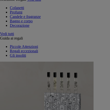
Cofanetti
Profumi
Candele e fragranze
Bagno e corpo
Decorazione
Vedi tutti
Guida ai regali
Piccole Attenzioni
Regali eccezionali
Gli insoliti