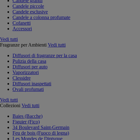
Candele grandi
Candele piccole
Candele esclusive
Candele a colonna profumate
Cofanetti
Accessori
Vedi tutti
Fragranze per Ambienti
Vedi tutti
Diffusori di fragranze per la casa
Pulizia della casa
Diffusori per auto
Vaporizzatori
Clessidre
Diffusori inaspettati
Ovali profumati
Vedi tutti
Collezioni
Vedi tutti
Baies (Bacche)
Figuier (Fico)
34 Boulevard Saint-Germain
Feu de bois (Fuoco di legna)
Les Mondes de Diptyque