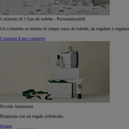
Cofanetto di 5 Eau de toilette - Personalizzabili
Un cofanetto su misura di cinque eaux de toilette, da regalare o regalars
Componi il tuo cofanetto
Piccole Attenzioni
Ringrazia con un regalo sofisticato.
Scopri