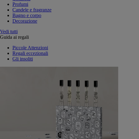
Profumi
Candele e fragranze
Bagno e corpo
Decorazione
Vedi tutti
Guida ai regali
Piccole Attenzioni
Regali eccezionali
Gli insoliti