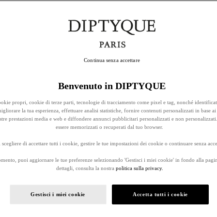
Continua senza accettare
Benvenuto in DIPTYQUE
okie propri, cookie di terze parti, tecnologie di tracciamento come pixel e tag, nonché identificat
gliorare la tua esperienza, effettuare analisi statistiche, fornire contenuti personalizzati in base ai 
stre prestazioni media e web e diffondere annunci pubblicitari personalizzati e non personalizzati
essere memorizzati o recuperati dal tuo browser.
 scegliere di accettare tutti i cookie, gestire le tue impostazioni dei cookie o continuare senza accet
omento, puoi aggiornare le tue preferenze selezionando 'Gestisci i miei cookie' in fondo alla pagi
dettagli, consulta la nostra
politica sulla privacy.
Gestisci i miei cookie
Accetta tutti i cookie