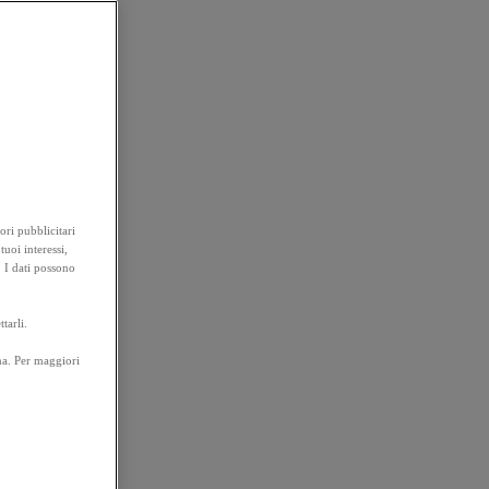
ori pubblicitari
tuoi interessi,
. I dati possono
tarli.
na. Per maggiori