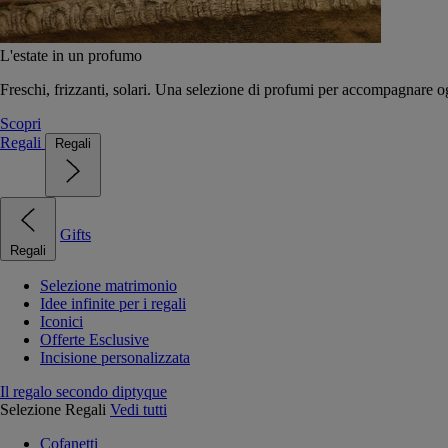
L'estate in un profumo
Freschi, frizzanti, solari. Una selezione di profumi per accompagnare og
Scopri
Regali
Regali
Gifts
Regali
Selezione matrimonio
Idee infinite per i regali
Iconici
Offerte Esclusive
Incisione personalizzata
Il regalo secondo diptyque
Selezione Regali
Vedi tutti
Cofanetti