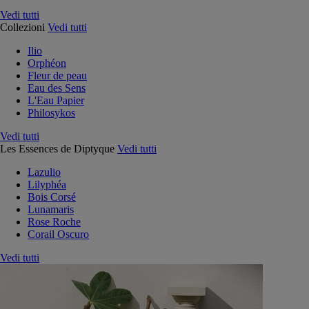
Vedi tutti
Collezioni
Vedi tutti
Ilio
Orphéon
Fleur de peau
Eau des Sens
L'Eau Papier
Philosykos
Vedi tutti
Les Essences de Diptyque
Vedi tutti
Lazulio
Lilyphéa
Bois Corsé
Lunamaris
Rose Roche
Corail Oscuro
Vedi tutti