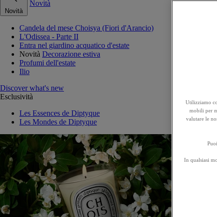
Novità
Novità
Candela del mese Choisya (Fiori d'Arancio)
L'Odissea - Parte II
Entra nel giardino acquatico d'estate
Novità
Decorazione estiva
Profumi dell'estate
Ilio
Discover what's new
Esclusività
Utilizziamo co
mobili per mi
Les Essences de Diptyque
valutare le no
Les Mondes de Diptyque
Puoi
In qualsiasi m