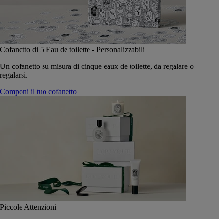
Cofanetto di 5 Eau de toilette - Personalizzabili
Un cofanetto su misura di cinque eaux de toilette, da regalare o
regalarsi.
Componi il tuo cofanetto
Piccole Attenzioni