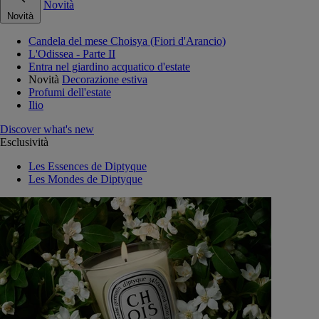
Novità
Novità
Candela del mese Choisya (Fiori d'Arancio)
L'Odissea - Parte II
Entra nel giardino acquatico d'estate
Novità
Decorazione estiva
Profumi dell'estate
Ilio
Discover what's new
Esclusività
Les Essences de Diptyque
Les Mondes de Diptyque