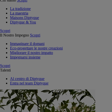
Chi siamo
Scopri
La tradizione
La maestria
Maisons Diptyque
Diptyque & You
Scopri
Il Nostro Impegno
Scopri
Immaginare il domani
Eco-progettare le nostre creazioni
Migliorare il nostro impatto
Impegnarsi insieme
Scopri
Talenti
Al centro di Diptyque
Entra nel team Diptyque