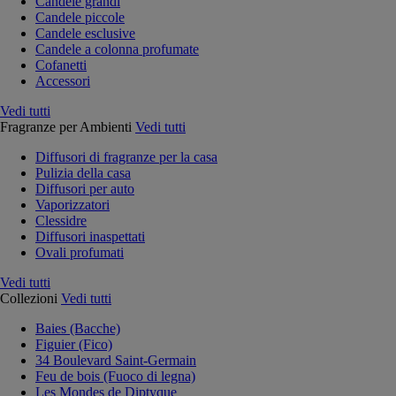
Candele grandi
Candele piccole
Candele esclusive
Candele a colonna profumate
Cofanetti
Accessori
Vedi tutti
Fragranze per Ambienti
Vedi tutti
Diffusori di fragranze per la casa
Pulizia della casa
Diffusori per auto
Vaporizzatori
Clessidre
Diffusori inaspettati
Ovali profumati
Vedi tutti
Collezioni
Vedi tutti
Baies (Bacche)
Figuier (Fico)
34 Boulevard Saint-Germain
Feu de bois (Fuoco di legna)
Les Mondes de Diptyque