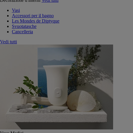
Decorazione d'Interni
Vedi tutti
Vasi
Accessori per il bagno
Les Mondes de Diptyque
Svuotatasche
Cancelleria
Vedi tutti