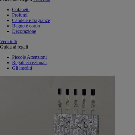
Cofanetti
Profumi
Candele e fragranze
Bagno e corpo
Decorazione
Vedi tutti
Guida ai regali
Piccole Attenzioni
Regali eccezionali
Gli insoliti