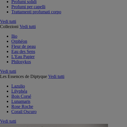
Profumi solidi
Profumi per capelli
Trattamenti profumati corpo
Vedi tutti
Collezioni
Vedi tutti
Ilio
Orphéon
Fleur de peau
Eau des Sens
L'Eau Papier
Philosykos
Vedi tutti
Les Essences de Diptyque
Vedi tutti
Lazulio
Lilyphéa
Bois Corsé
Lunamaris
Rose Roche
Corail Oscuro
Vedi tutti