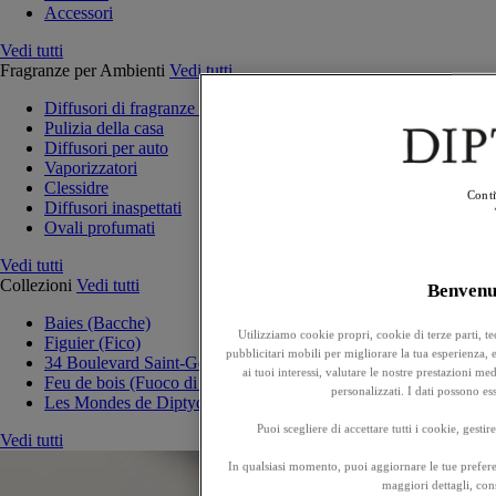
Accessori
Vedi tutti
Fragranze per Ambienti
Vedi tutti
Diffusori di fragranze per la casa
Pulizia della casa
Diffusori per auto
Vaporizzatori
Clessidre
Conti
Diffusori inaspettati
Ovali profumati
Vedi tutti
Collezioni
Vedi tutti
Benven
Baies (Bacche)
Utilizziamo cookie propri, cookie di terze parti, t
Figuier (Fico)
pubblicitari mobili per migliorare la tua esperienza, ef
34 Boulevard Saint-Germain
ai tuoi interessi, valutare le nostre prestazioni m
Feu de bois (Fuoco di legna)
personalizzati. I dati possono e
Les Mondes de Diptyque
Puoi scegliere di accettare tutti i cookie, gesti
Vedi tutti
In qualsiasi momento, puoi aggiornare le tue prefere
maggiori dettagli, cons