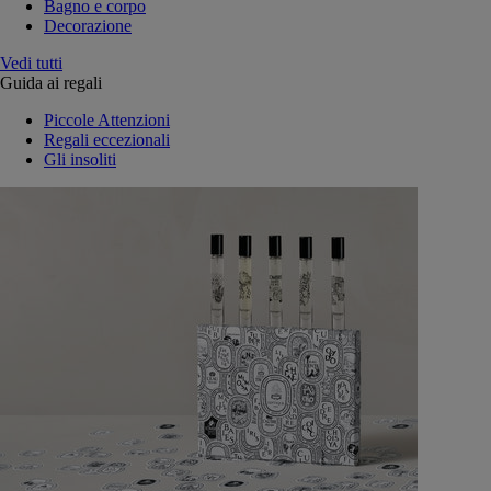
Bagno e corpo
Decorazione
Vedi tutti
Guida ai regali
Piccole Attenzioni
Regali eccezionali
Gli insoliti