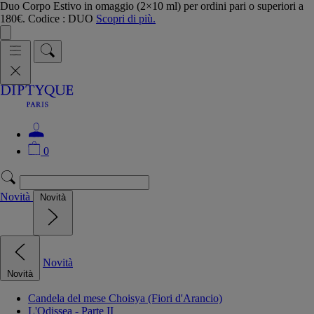
Duo Corpo Estivo in omaggio (2×10 ml) per ordini pari o superiori a
180€. Codice : DUO
Scopri di più.
0
Novità
Novità
Novità
Novità
Candela del mese Choisya (Fiori d'Arancio)
L'Odissea - Parte II