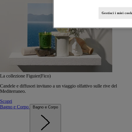
Gestisci i miei cook
La collezione Figuier(Fico)
Candele e diffusori invitano a un viaggio olfattivo sulle rive del
Mediterraneo.
Scopri
Bagno e Corpo
Bagno e Corpo