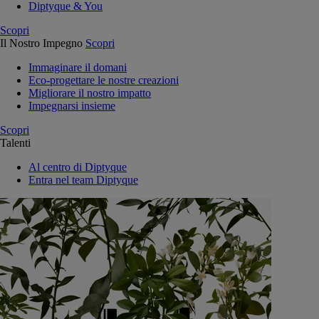
Diptyque & You
Scopri
Il Nostro Impegno
Scopri
Immaginare il domani
Eco-progettare le nostre creazioni
Migliorare il nostro impatto
Impegnarsi insieme
Scopri
Talenti
Al centro di Diptyque
Entra nel team Diptyque