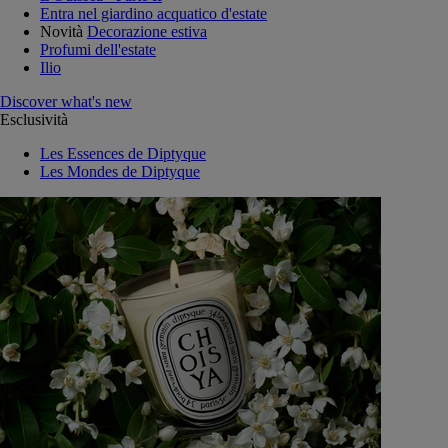
Entra nel giardino acquatico d'estate
Novità
Decorazione estiva
Profumi dell'estate
Ilio
Discover what's new
Esclusività
Les Essences de Diptyque
Les Mondes de Diptyque