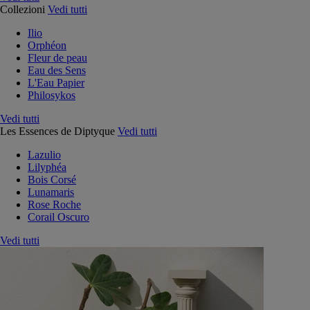
Collezioni
Vedi tutti
Ilio
Orphéon
Fleur de peau
Eau des Sens
L'Eau Papier
Philosykos
Vedi tutti
Les Essences de Diptyque
Vedi tutti
Lazulio
Lilyphéa
Bois Corsé
Lunamaris
Rose Roche
Corail Oscuro
Vedi tutti