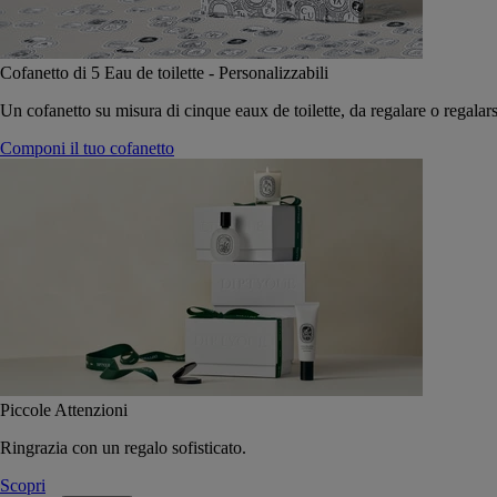
Cofanetto di 5 Eau de toilette - Personalizzabili
Un cofanetto su misura di cinque eaux de toilette, da regalare o regalars
Componi il tuo cofanetto
Piccole Attenzioni
Ringrazia con un regalo sofisticato.
Scopri