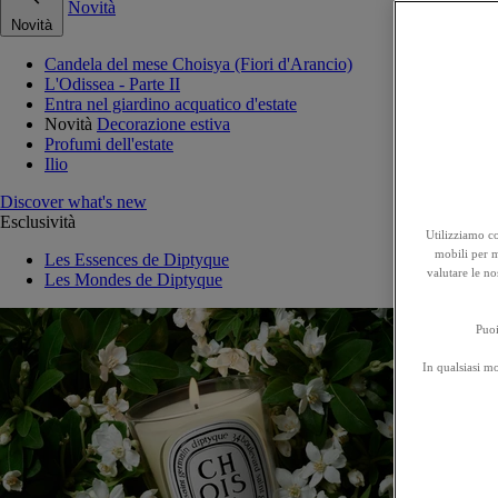
Novità
Novità
Candela del mese Choisya (Fiori d'Arancio)
L'Odissea - Parte II
Entra nel giardino acquatico d'estate
Novità
Decorazione estiva
Profumi dell'estate
Ilio
Discover what's new
Esclusività
Utilizziamo co
mobili per mi
Les Essences de Diptyque
valutare le no
Les Mondes de Diptyque
Puoi
In qualsiasi m