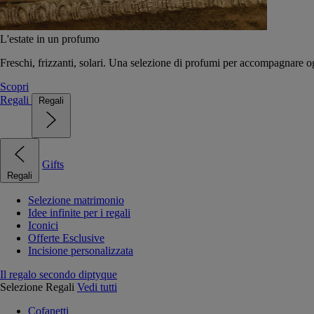
L'estate in un profumo
Freschi, frizzanti, solari. Una selezione di profumi per accompagnare og
Scopri
Regali
Regali
Gifts
Regali
Selezione matrimonio
Idee infinite per i regali
Iconici
Offerte Esclusive
Incisione personalizzata
Il regalo secondo diptyque
Selezione Regali
Vedi tutti
Cofanetti