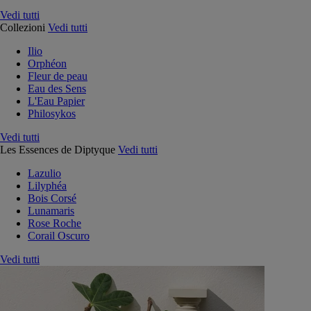
Vedi tutti
Collezioni
Vedi tutti
Ilio
Orphéon
Fleur de peau
Eau des Sens
L'Eau Papier
Philosykos
Vedi tutti
Les Essences de Diptyque
Vedi tutti
Lazulio
Lilyphéa
Bois Corsé
Lunamaris
Rose Roche
Corail Oscuro
Vedi tutti