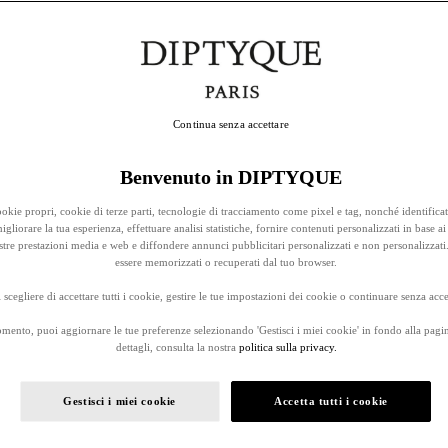
Continua senza accettare
Benvenuto in DIPTYQUE
okie propri, cookie di terze parti, tecnologie di tracciamento come pixel e tag, nonché identificat
gliorare la tua esperienza, effettuare analisi statistiche, fornire contenuti personalizzati in base ai 
stre prestazioni media e web e diffondere annunci pubblicitari personalizzati e non personalizzati
essere memorizzati o recuperati dal tuo browser.
 scegliere di accettare tutti i cookie, gestire le tue impostazioni dei cookie o continuare senza accet
omento, puoi aggiornare le tue preferenze selezionando 'Gestisci i miei cookie' in fondo alla pagi
dettagli, consulta la nostra
politica sulla privacy.
Gestisci i miei cookie
Accetta tutti i cookie