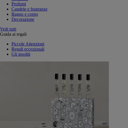
Profumi
Candele e fragranze
Bagno e corpo
Decorazione
Vedi tutti
Guida ai regali
Piccole Attenzioni
Regali eccezionali
Gli insoliti