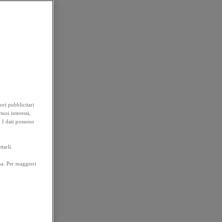
ori pubblicitari
tuoi interessi,
. I dati possono
tarli.
na. Per maggiori