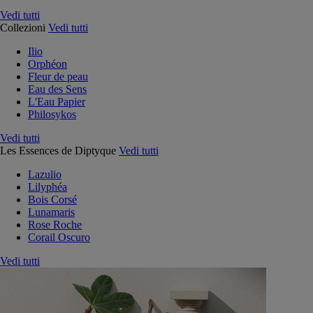
Vedi tutti
Collezioni
Vedi tutti
Ilio
Orphéon
Fleur de peau
Eau des Sens
L'Eau Papier
Philosykos
Vedi tutti
Les Essences de Diptyque
Vedi tutti
Lazulio
Lilyphéa
Bois Corsé
Lunamaris
Rose Roche
Corail Oscuro
Vedi tutti