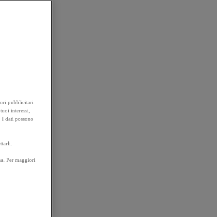
ori pubblicitari
tuoi interessi,
. I dati possono
tarli.
na. Per maggiori