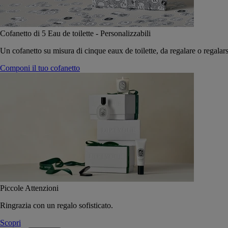
Cofanetto di 5 Eau de toilette - Personalizzabili
Un cofanetto su misura di cinque eaux de toilette, da regalare o regalars
Componi il tuo cofanetto
Piccole Attenzioni
Ringrazia con un regalo sofisticato.
Scopri