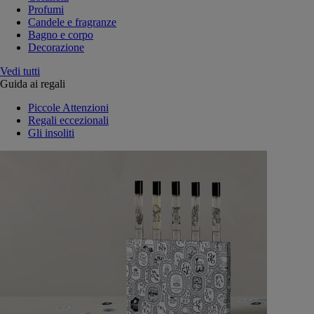
Profumi
Candele e fragranze
Bagno e corpo
Decorazione
Vedi tutti
Guida ai regali
Piccole Attenzioni
Regali eccezionali
Gli insoliti