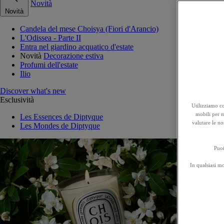
Novità
Novità
Candela del mese Choisya (Fiori d'Arancio)
L'Odissea - Parte II
Entra nel giardino acquatico d'estate
Novità
Decorazione estiva
Profumi dell'estate
Ilio
Discover what's new
Esclusività
Utilizziamo co
mobili per mi
Les Essences de Diptyque
valutare le no
Les Mondes de Diptyque
Puoi
In qualsiasi m