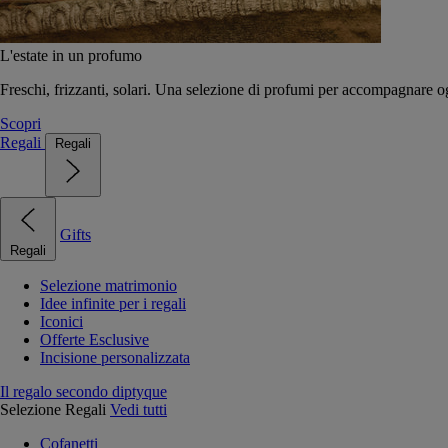
L'estate in un profumo
Freschi, frizzanti, solari. Una selezione di profumi per accompagnare og
Scopri
Regali
Regali
Gifts
Regali
Selezione matrimonio
Idee infinite per i regali
Iconici
Offerte Esclusive
Incisione personalizzata
Il regalo secondo diptyque
Selezione Regali
Vedi tutti
Cofanetti