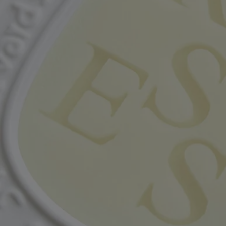
Per scoprire le linee guida sull'etichettatura,
clicca qui
.
Nota bene: le liste degli ingredienti dei prodotti Diptyque vengono
regolarmente aggiornate. Ti invitiamo a verificare sempre gli
ingredienti riportati sulla confezione del prodotto prima dell'uso per
assicurarti che siano adatti alle tue esigenze personali
Impegni
Prodotto in Francia
I nostri ovali in ceramica vengono colati a mano nella nostra fabbrica
nel sud della Francia.
Con totale trasparenza
Vorresti saperne di più sui nostri partner e sulle origini delle nostre
materie prime?
Visita la nostra piattaforma di trasparenza
Articolo riutilizzabile