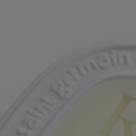
ovunque si desideri. Rilascerà i suoi deliziosi profumi per un minimo di
tre mesi.
Istruzioni per l'uso
- Creato per l'utilizzo in spazi piccoli come armadi, guardaroba o sulle
maniglie delle porte.
- Non deve essere esposto alla luce del sole e deve essere conservato a
temperatura ambiente.
Caratteristiche
- Progettato per essere utilizzato in piccoli ambienti come cassetti,
armadi, guardaroba e bagni (< 10m2)
- L'ovale profumato diffonderà le sue sontuose fragranze per almeno
tre mesi.
- Dimensioni: altezza 9.9cm; larghezza 7.9cm
Ingredienti