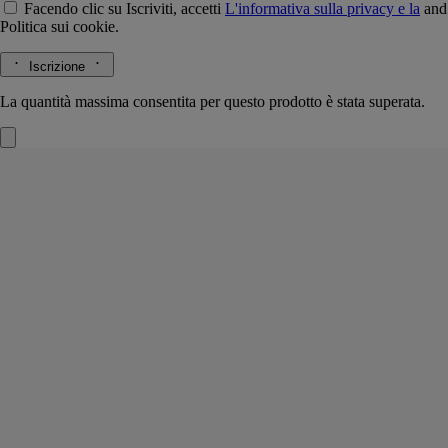
Facendo clic su Iscriviti, accetti
L'informativa sulla privacy e la
and
Politica sui cookie.
Iscrizione
La quantità massima consentita per questo prodotto è stata superata.
Roses (Rosa)
Ovale Profumato
L’erbario dei fiori
Un'ode alla musa del giardino. Un bouquet di tenere rose appena colte,
in un ovale di cera profumato racchiuso in un medaglione di
porcellana.
Leggi di più
Appeso a una porta o infilato in un armadio o un cassetto, diffonde le
sue note delicate e fiorite. Una raffinatezza discreta in un oggetto
inedito ma già stranamente familiare.
Leggi meno