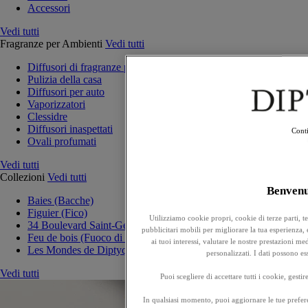
Accessori
Vedi tutti
Fragranze per Ambienti
Vedi tutti
Diffusori di fragranze per la casa
Pulizia della casa
Diffusori per auto
Vaporizzatori
Clessidre
Diffusori inaspettati
Conti
Ovali profumati
Vedi tutti
Collezioni
Vedi tutti
Benven
Baies (Bacche)
Figuier (Fico)
Utilizziamo cookie propri, cookie di terze parti, t
34 Boulevard Saint-Germain
pubblicitari mobili per migliorare la tua esperienza, e
Feu de bois (Fuoco di legna)
ai tuoi interessi, valutare le nostre prestazioni 
Les Mondes de Diptyque
personalizzati. I dati possono e
Vedi tutti
Puoi scegliere di accettare tutti i cookie, gesti
In qualsiasi momento, puoi aggiornare le tue prefere