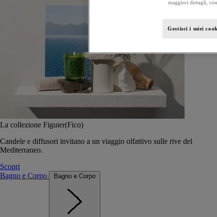
maggiori dettagli, con
Gestisci i miei coo
La collezione Figuier(Fico)
Candele e diffusori invitano a un viaggio olfattivo sulle rive del
Mediterraneo.
Scopri
Bagno e Corpo
Bagno e Corpo