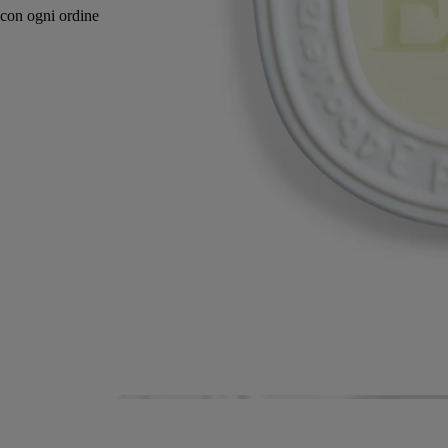
Made in France, in totale trasparenza.
Storia
Impegni
Istruzioni per l'uso
Caratteristiche
Ingredienti
Storia
L'ovale profumato diptyque, disegnato dallo studio Jean-Marc Gady,
diffonde lentamente i suoi celebri profumi. Ogni diffusore di profumo
in cera profumata, con inciso al centro il nome della fragranza in lettere
danzanti, è racchiuso in un medaglione di porcellana bianca,
l'incarnazione di un lusso raffinato e discreto. È dotato di un sobrio ed
elegante cordoncino in cotone nero, che permette di posizionarlo