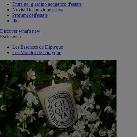
Entra nel giardino acquatico d'estate
Novità
Decorazione estiva
Profumi dell'estate
Ilio
Discover what's new
Esclusività
Les Essences de Diptyque
Les Mondes de Diptyque