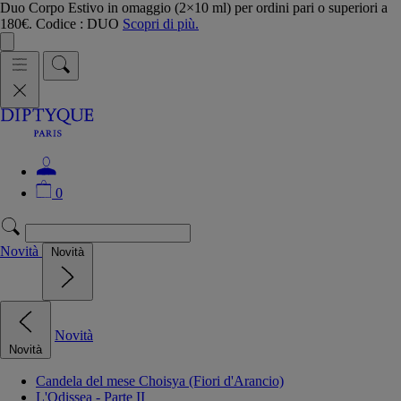
Duo Corpo Estivo in omaggio (2×10 ml) per ordini pari o superiori a
180€. Codice : DUO
Scopri di più.
0
Novità
Novità
Novità
Novità
Candela del mese Choisya (Fiori d'Arancio)
L'Odissea - Parte II