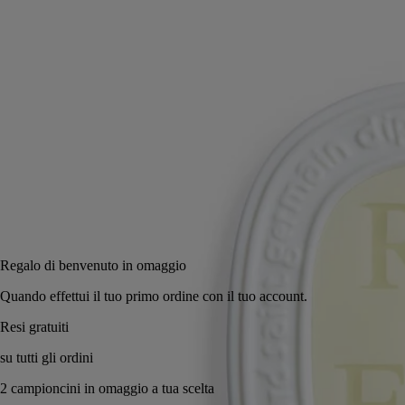
porcellana.
Leggi di più
Appeso a una porta o infilato in un armadio o un cassetto, diffonde le
sue note delicate e fiorite. Una raffinatezza discreta in un oggetto
inedito ma già stranamente familiare.
Leggi meno
Aggiungi al carrello
60 €
Regalo di benvenuto in omaggio
Quando effettui il tuo primo ordine con il tuo account.