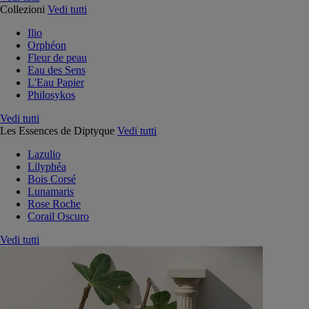
Collezioni
Vedi tutti
Ilio
Orphéon
Fleur de peau
Eau des Sens
L'Eau Papier
Philosykos
Vedi tutti
Les Essences de Diptyque
Vedi tutti
Lazulio
Lilyphéa
Bois Corsé
Lunamaris
Rose Roche
Corail Oscuro
Vedi tutti