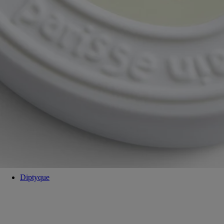
I nostri ovali in ceramica sono progettati per durare e possono essere
riutilizzati come elementi di decorazione. Dona loro una seconda vita
all'insegna della novità!
Istruzioni per il riciclo
L'ovale in ceramica non è riciclabile. Se non si desidera conservarlo,
può essere smaltito insieme ai rifiuti domestici.
Tabs
Diptyque