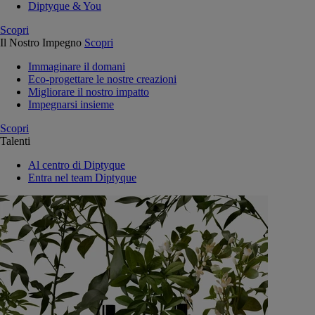
Diptyque & You
Scopri
Il Nostro Impegno
Scopri
Immaginare il domani
Eco-progettare le nostre creazioni
Migliorare il nostro impatto
Impegnarsi insieme
Scopri
Talenti
Al centro di Diptyque
Entra nel team Diptyque