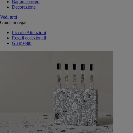
Bagno e corpo
Decorazione
Vedi tutti
Guida ai regali
Piccole Attenzioni
Regali eccezionali
Gli insoliti