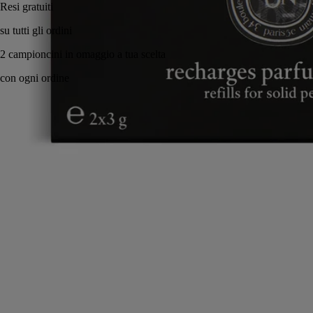
Made in France, con totale trasparenza. Gesto ecologico.
Storia
Impegni
Istruzioni per l'uso
Ingredienti
Storia
Orphéon
Un ritratto dalle note fumé di una fiorente amicizia creativa in un bar