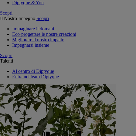
Diptyque & You
Scopri
Il Nostro Impegno
Scopri
Immaginare il domani
Eco-progettare le nostre creazioni
Migliorare il nostro impatto
Impegnarsi insieme
Scopri
Talenti
Al centro di Diptyque
Entra nel team Diptyque