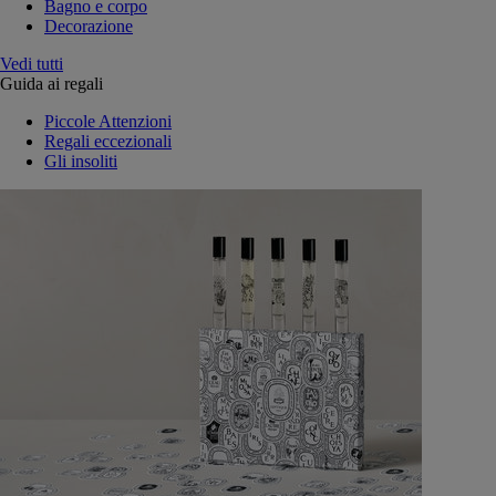
Bagno e corpo
Decorazione
Vedi tutti
Guida ai regali
Piccole Attenzioni
Regali eccezionali
Gli insoliti