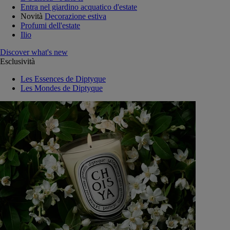
Entra nel giardino acquatico d'estate
Novità
Decorazione estiva
Profumi dell'estate
Ilio
Discover what's new
Esclusività
Les Essences de Diptyque
Les Mondes de Diptyque