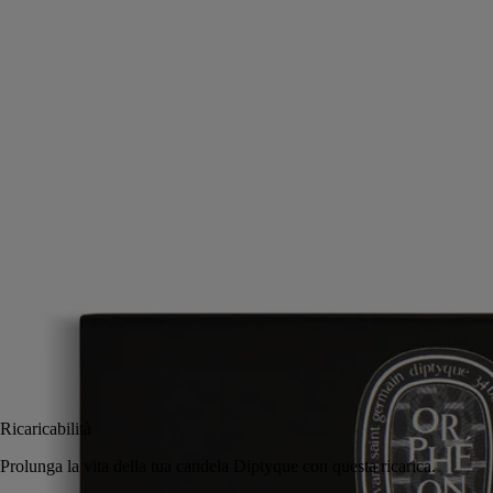
Serate iconiche, rivissute. In una ricarica di profumo solido con l'intimo
sillage di Orphéon, continua a vivere il ricordo della Parigi di metà
secolo.
Leggi di più
Bacche di ginepro, tabacco, gelsomino e legno di cedro. Lo spirito di
un mitico jazz club parigino si sprigiona dai polsi all'applicazione del
balsamo. Un'aria della Saint-Germain degli anni '60 rimane a fior di
pelle.
Leggi meno
2x3 g
Avvisami
40 €
Ricaricabilità
Prolunga la vita della tua candela Diptyque con questa ri