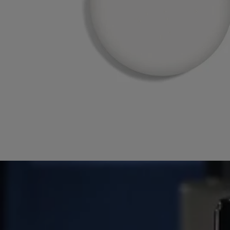
Istruzioni per il riciclo
La bottiglia in vetro e la scatola di cartone sono riciclabili. Si prega di
smaltirle negli appositi contenitori per la raccolta differenziata.