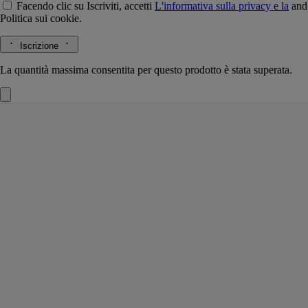
Facendo clic su Iscriviti, accetti
L'informativa sulla privacy e la
and
Politica sui cookie.
Iscrizione
La quantità massima consentita per questo prodotto è stata superata.
Orphéon
Ricariche di profumo solido
Cedro, Fava tonka, Bacca di ginepro, Gelsomino
Serate iconiche, rivissute. In una ricarica di profumo solido con l'intimo
sillage di Orphéon, continua a vivere il ricordo della Parigi di metà
secolo.
Leggi di più
Bacche di ginepro, tabacco, gelsomino e legno di cedro. Lo spirito di
un mitico jazz club parigino si sprigiona dai polsi all'applicazione del
balsamo. Un'aria della Saint-Germain degli anni '60 rimane a fior di