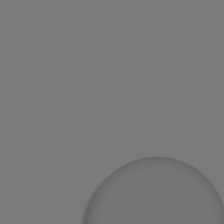
Ingredienti
triticum vulgare (wheat) starch - isononyl isononanoate - parfum
(fragrance) - paraffin - silica - synthetic wax - tetramethyl
acetyloctahydronaphthalenes - microcrystalline wax - benzyl salicylate
- limonene - citrus limon (lemon) peel oil - linalool - juniperus
virginiana oil - alpha-isomethyl ionone - pinene - hydroxycitronellal -
hexamethylindanopyran - pogostemon cablin oil - linalyl acetate -
geraniol - citronellol - coumarin - cananga odorata oil/extract -
eucalyptus globulus oil - citral - cedrus atlantica oil/extract - rose
flower oil/extract - beta-caryophyllene - geranyl acetate - vanillin -
isoeugenyl acetate - rose ketones - benzyl benzoate - terpinolene -
terpineol - benzyl alcohol - alpha-terpinene
Avvertenza: L'elenco degli ingredienti dei prodotti Diptyque è soggetto
ad aggiornamenti. Prima di utilizzare un prodotto Diptyque, si prega di
leggere l'elenco degli ingredienti sulla confezione per assicurarsi che
siano adatti al proprio uso personale.
Impegni
Prodotto in Francia
Tutti i nostri profumi sono made in France