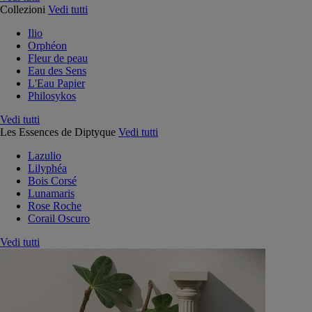
Collezioni
Vedi tutti
Ilio
Orphéon
Fleur de peau
Eau des Sens
L'Eau Papier
Philosykos
Vedi tutti
Les Essences de Diptyque
Vedi tutti
Lazulio
Lilyphéa
Bois Corsé
Lunamaris
Rose Roche
Corail Oscuro
Vedi tutti