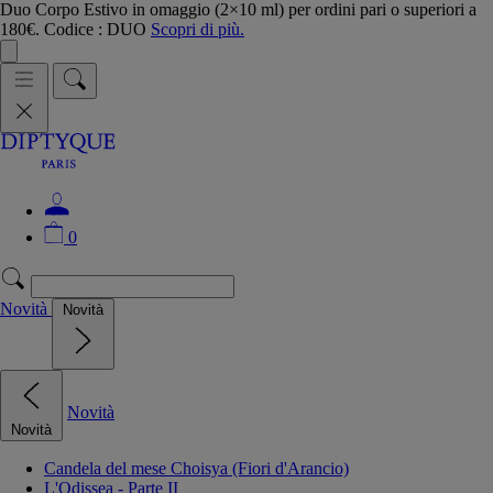
Duo Corpo Estivo in omaggio (2×10 ml) per ordini pari o superiori a
180€. Codice : DUO
Scopri di più.
0
Novità
Novità
Novità
Novità
Candela del mese Choisya (Fiori d'Arancio)
L'Odissea - Parte II