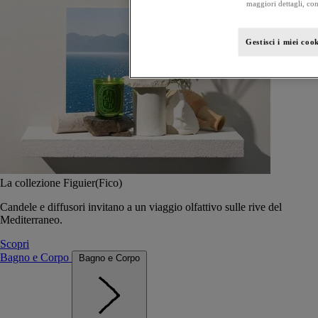
maggiori dettagli, con
Gestisci i miei coo
La collezione Figuier(Fico)
Candele e diffusori invitano a un viaggio olfattivo sulle rive del
Mediterraneo.
Scopri
Bagno e Corpo
Bagno e Corpo