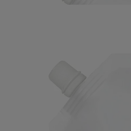
Leggi meno
Ricarica
Detergente Liquido Lenitivo - per
le Mani
Delicato, lenitivo, riparatore
Prolungare la parentesi di morbidezza. Questa ricarica, da versare nel
flacone del Detergente Liquido Lenitivo per le mani, continua il
trattamento.
Leggi di più
Soffice e lenitivo, deterge delicatamente le mani lasciando sulla pelle
un piacevole profumo: lavanda, rosmarino, ylang-ylang e ambra.
Leggi meno
Ricarica
Detergente Liquido Lenitivo - per
le Mani
Delicato, lenitivo, riparatore