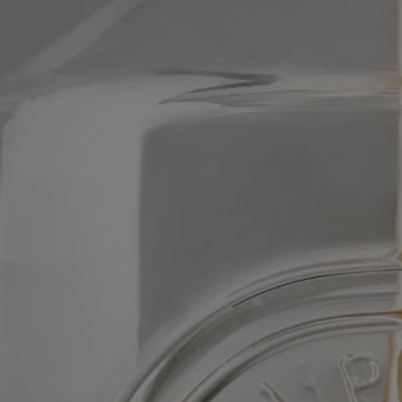
Formulazione e texture
Il profumo:
L'energia confortante della Lavanda e il vigore aromatico del
Rosmarino sono delicatamente addolciti da note di ambra e un accenno
di Ylang Ylang.
La formula:
L'Acqua Floreale di Lavanda lenisce, purifica e ripara la pelle.
L'Acqua Floreale di Rosmarino purifica la pelle, lasciandola sana ed
equilibrata. Il Miele di Lavanda, ricco di sali minerali e acidi grassi,
aiuta a idratare la pelle.
Ingredienti
Il profumo:
L’energia riconfortante della lavanda e la freschezza aromatica del
rosmarino vengono addolcite dai sottili accenti di ylang-ylang e ambra.
La formula: