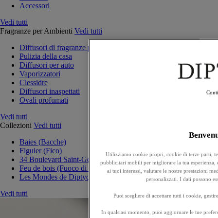
Accessori
Vedi tutti
Fragranze per Ambienti
Vedi tutti
Diffusori di fragranze per la casa
Pulizia della casa
Diffusori per auto
Vaporizzatori
Clessidre
Diffusori inaspettati
Conti
Ovali profumati
Vedi tutti
Collezioni
Vedi tutti
Benven
Baies (Bacche)
Figuier (Fico)
Utilizziamo cookie propri, cookie di terze parti, t
34 Boulevard Saint-Germain
pubblicitari mobili per migliorare la tua esperienza, e
Feu de bois (Fuoco di legna)
ai tuoi interessi, valutare le nostre prestazioni 
Les Mondes de Diptyque
personalizzati. I dati possono e
Vedi tutti
Puoi scegliere di accettare tutti i cookie, gesti
In qualsiasi momento, puoi aggiornare le tue prefere