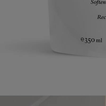
su tutti gli ordini
2 campioncini in omaggio a tua scelta
con ogni ordine
Made in France. Gesto ecologico.
Istruzioni per l'uso
Impegni
Formulazione e texture
Ingredienti
Istruzioni per l'uso
Prelevare una noce di prodotto e sfregare le mani sotto l’acqua fino a
ottenere una schiuma delicata. Sciacquare abbondantemente.