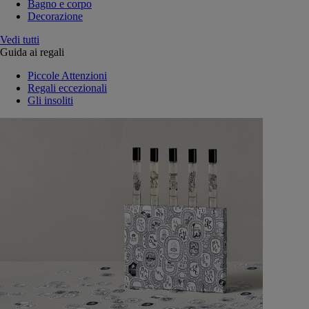
Bagno e corpo
Decorazione
Vedi tutti
Guida ai regali
Piccole Attenzioni
Regali eccezionali
Gli insoliti