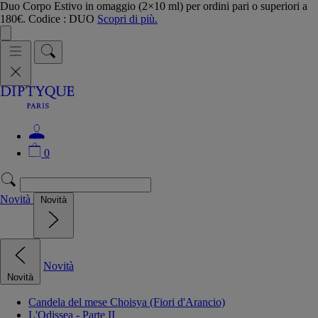
Duo Corpo Estivo in omaggio (2×10 ml) per ordini pari o superiori a
180€. Codice : DUO
Scopri di più.
0
Novità
Novità
Novità
Novità
Candela del mese Choisya (Fiori d'Arancio)
L'Odissea - Parte II