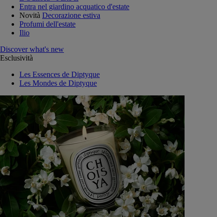
Entra nel giardino acquatico d'estate
Novità
Decorazione estiva
Profumi dell'estate
Ilio
Discover what's new
Esclusività
Les Essences de Diptyque
Les Mondes de Diptyque