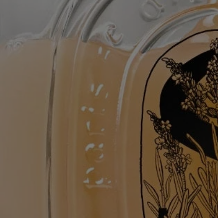
L’acqua floreale di lavanda lenisce, purifica e ripara la pelle. L’acqua
floreale di rosmarino la depura. Il miele di lavanda, ricco di sali
minerali e acidi grassi, contribuisce a idratarla.
Flacone di vetro ricaricabile solo con la ricarica Detergente Liquido
Lenitivo per le Mani.
aqua (water) - cocamidopropyl betaine - decyl glucoside - polysorbate
20 – glycerin - parfum (fragrance) - pentylene glycol - acrylates
copolymer - sodium chloride - sodium lauroyl lactylate - lavandula
angustifolia (lavender) flower water - tetrasodium glutamate diacetate -
coco-glucoside - glyceryl oleate - mel (honey) – linalool –
chlorphenesin – coumarin - sodium benzoate - citric acid – limonene -
sodium hydroxide – citronellol – tocopherol - hydrogenated palm
glycerides citrate - rosmarinus officinalis (rosemary) leaf water - alpha-
isomethyl ionone – maltodextrin - benzyl alcohol - dehydroacetic acid
Avvertenza: L'elenco degli ingredienti dei prodotti Diptyque è soggetto
ad aggiornamenti. Prima di utilizzare un prodotto Diptyque, si prega di
leggere l'elenco degli ingredienti sulla confezione per assicurarsi che
siano adatti al proprio uso personale.