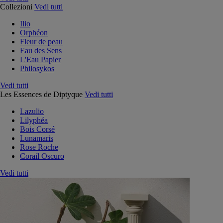
Collezioni
Vedi tutti
Ilio
Orphéon
Fleur de peau
Eau des Sens
L'Eau Papier
Philosykos
Vedi tutti
Les Essences de Diptyque
Vedi tutti
Lazulio
Lilyphéa
Bois Corsé
Lunamaris
Rose Roche
Corail Oscuro
Vedi tutti