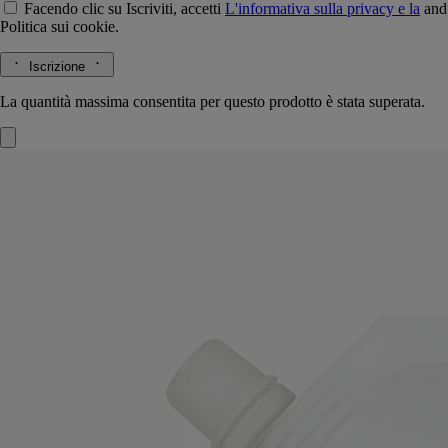
Facendo clic su Iscriviti, accetti
L'informativa sulla privacy e la
and
Politica sui cookie.
Iscrizione
La quantità massima consentita per questo prodotto è stata superata.
Ricarica
Detergente Liquido Lenitivo - per
le Mani
Delicato, lenitivo, riparatore
Prolungare la parentesi di morbidezza. Questa ricarica, da versare nel
flacone del Detergente Liquido Lenitivo per le mani, continua il
trattamento.
Leggi di più
Soffice e lenitivo, deterge delicatamente le mani lasciando sulla pelle
un piacevole profumo: lavanda, rosmarino, ylang-ylang e ambra.