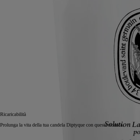
Prolungare la parentesi di morbidezza. Questa ricarica, da versare nel
flacone del Detergente Liquido Lenitivo per le mani, continua il
trattamento.
Leggi di più
Soffice e lenitivo, deterge delicatamente le mani lasciando sulla pelle
un piacevole profumo: lavanda, rosmarino, ylang-ylang e ambra.
Leggi meno
350 ml
Avvisami
43 €
Ricaricabilità
Prolunga la vita della tua candela Diptyque con questa ricarica.
Resi gratuiti