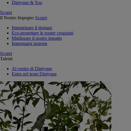
Diptyque & You
Scopri
Il Nostro Impegno
Scopri
Immaginare il domani
Eco-progettare le nostre creazioni
Migliorare il nostro impatto
Impegnarsi insieme
Scopri
Talenti
Al centro di Diptyque
Entra nel team Diptyque