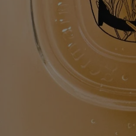
Impegni
Prodotto in Francia
Tutti i nostri prodotti per la cura della pelle sono made in France.
Ricaricare il tuo prodotto
La ricarica può essere utilizzata per riempire il tuo flacone in vetro del
Detergente Mani Addolcente e Confortante.
Istruzioni per il riciclo
La ricarica in plastica dei nostri prodotti per le mani non è ancora
riciclabile. Ti invitiamo a smaltirla insieme ai rifiuti domestici.
Tabs