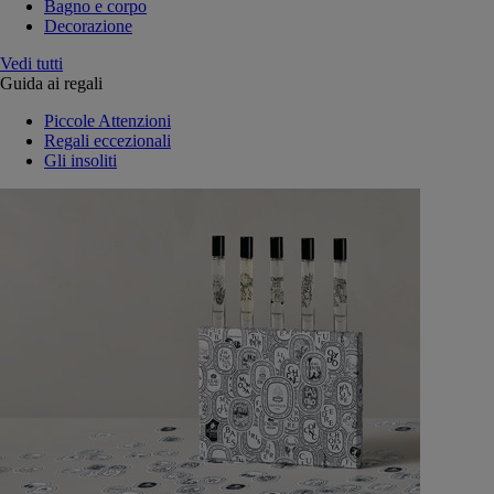
Bagno e corpo
Decorazione
Vedi tutti
Guida ai regali
Piccole Attenzioni
Regali eccezionali
Gli insoliti