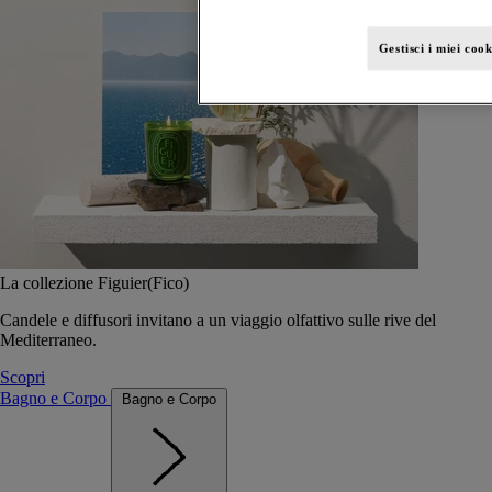
Gestisci i miei cook
La collezione Figuier(Fico)
Candele e diffusori invitano a un viaggio olfattivo sulle rive del
Mediterraneo.
Scopri
Bagno e Corpo
Bagno e Corpo