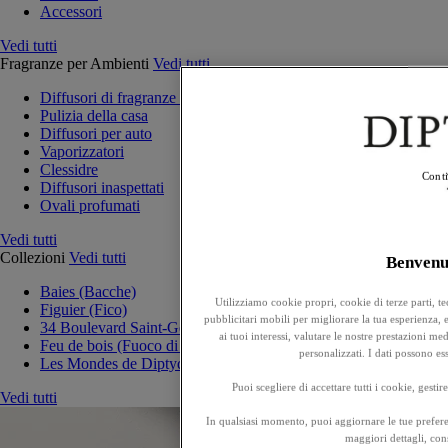
Accessori
Vedi tutti
Fragranze per Ambienti
Vedi tutti
Diffusori di fragranze per la casa
Pulizia della casa
Diffusori per auto
Vaporizzatori
Clessidre
Conti
Diffusori inaspettati
Ovali profumati
Vedi tutti
Collezioni
Vedi tutti
Benven
Baies (Bacche)
Utilizziamo cookie propri, cookie di terze parti, t
Figuier (Fico)
pubblicitari mobili per migliorare la tua esperienza, ef
34 Boulevard Saint-Germain
ai tuoi interessi, valutare le nostre prestazioni m
Feu de bois (Fuoco di legna)
personalizzati. I dati possono e
Les Mondes de Diptyque
Puoi scegliere di accettare tutti i cookie, gesti
Vedi tutti
In qualsiasi momento, puoi aggiornare le tue prefere
maggiori dettagli, cons