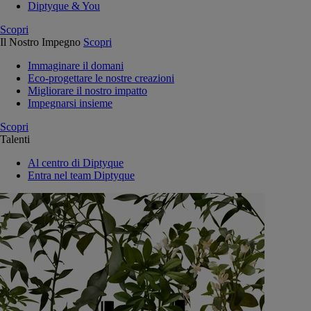
Diptyque & You
Scopri
Il Nostro Impegno
Scopri
Immaginare il domani
Eco-progettare le nostre creazioni
Migliorare il nostro impatto
Impegnarsi insieme
Scopri
Talenti
Al centro di Diptyque
Entra nel team Diptyque