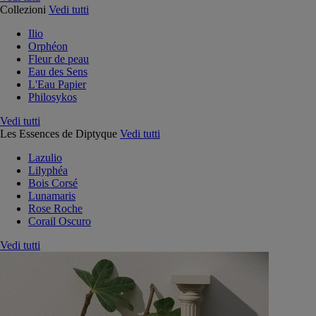
Collezioni
Vedi tutti
Ilio
Orphéon
Fleur de peau
Eau des Sens
L'Eau Papier
Philosykos
Vedi tutti
Les Essences de Diptyque
Vedi tutti
Lazulio
Lilyphéa
Bois Corsé
Lunamaris
Rose Roche
Corail Oscuro
Vedi tutti