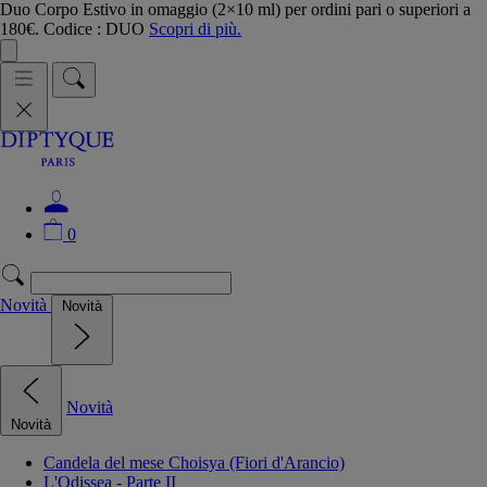
Duo Corpo Estivo in omaggio (2×10 ml) per ordini pari o superiori a
180€. Codice : DUO
Scopri di più.
0
Novità
Novità
Novità
Novità
Candela del mese Choisya (Fiori d'Arancio)
L'Odissea - Parte II