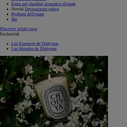
Entra nel giardino acquatico d'estate
Novità
Decorazione estiva
Profumi dell'estate
Ilio
Discover what's new
Esclusività
Les Essences de Diptyque
Les Mondes de Diptyque