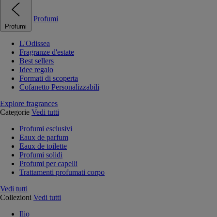
Profumi
Profumi
L'Odissea
Fragranze d'estate
Best sellers
Idee regalo
Formati di scoperta
Cofanetto Personalizzabili
Explore fragrances
Categorie
Vedi tutti
Profumi esclusivi
Eaux de parfum
Eaux de toilette
Profumi solidi
Profumi per capelli
Trattamenti profumati corpo
Vedi tutti
Collezioni
Vedi tutti
Ilio