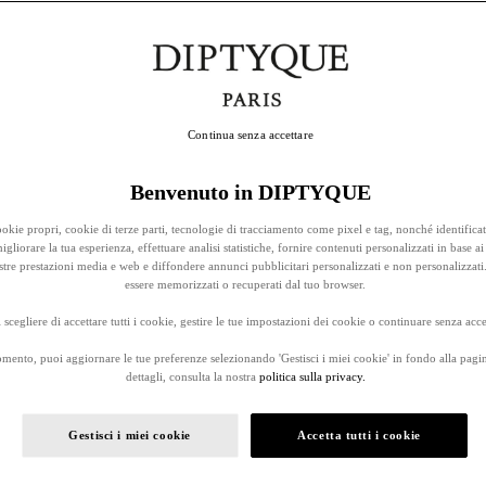
Continua senza accettare
Benvenuto in DIPTYQUE
okie propri, cookie di terze parti, tecnologie di tracciamento come pixel e tag, nonché identificat
gliorare la tua esperienza, effettuare analisi statistiche, fornire contenuti personalizzati in base ai 
stre prestazioni media e web e diffondere annunci pubblicitari personalizzati e non personalizzati
essere memorizzati o recuperati dal tuo browser.
 scegliere di accettare tutti i cookie, gestire le tue impostazioni dei cookie o continuare senza accet
omento, puoi aggiornare le tue preferenze selezionando 'Gestisci i miei cookie' in fondo alla pagi
dettagli, consulta la nostra
politica sulla privacy.
Gestisci i miei cookie
Accetta tutti i cookie