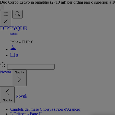
Duo Corpo Estivo in omaggio (2×10 ml) per ordini pari o superiori a
Italia - EUR €
0
Novità
Novità
Novità
Novità
Candela del mese Choisya (Fiori d'Arancio)
L'Odissea - Parte II