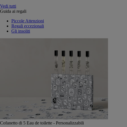
Vedi tutti
Guida ai regali
Piccole Attenzioni
Regali eccezionali
Gli insoliti
Cofanetto di 5 Eau de toilette - Personalizzabili