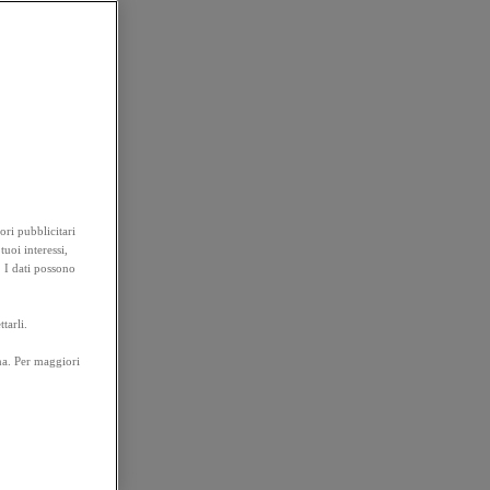
ori pubblicitari
tuoi interessi,
. I dati possono
tarli.
na. Per maggiori