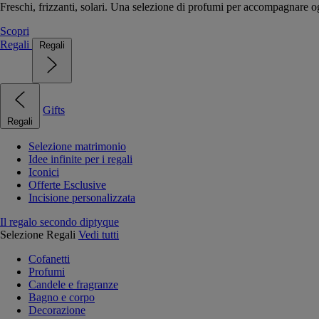
Freschi, frizzanti, solari. Una selezione di profumi per accompagnare og
Scopri
Regali
Regali
Gifts
Regali
Selezione matrimonio
Idee infinite per i regali
Iconici
Offerte Esclusive
Incisione personalizzata
Il regalo secondo diptyque
Selezione Regali
Vedi tutti
Cofanetti
Profumi
Candele e fragranze
Bagno e corpo
Decorazione