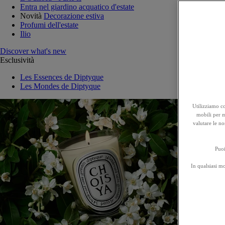
Entra nel giardino acquatico d'estate
Novità
Decorazione estiva
Profumi dell'estate
Ilio
Discover what's new
Esclusività
Les Essences de Diptyque
Les Mondes de Diptyque
Utilizziamo co
mobili per mi
valutare le no
Puoi
In qualsiasi m