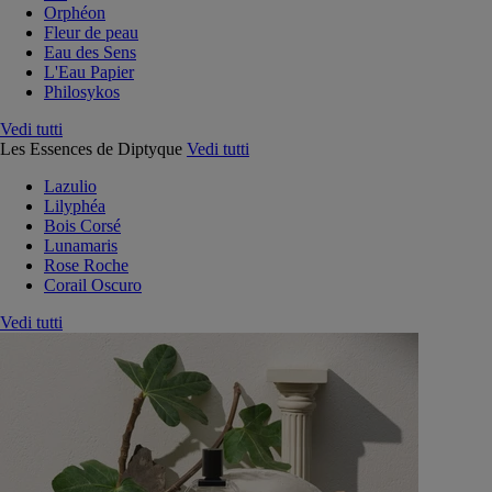
Orphéon
Fleur de peau
Eau des Sens
L'Eau Papier
Philosykos
Vedi tutti
Les Essences de Diptyque
Vedi tutti
Lazulio
Lilyphéa
Bois Corsé
Lunamaris
Rose Roche
Corail Oscuro
Vedi tutti