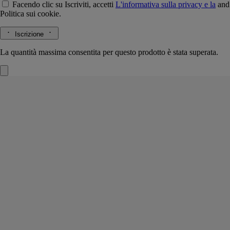
Facendo clic su Iscriviti, accetti
L'informativa sulla privacy e la
and
Politica sui cookie.
Iscrizione
La quantità massima consentita per questo prodotto è stata superata.
Cofanetto di 3 candele piccole
Precomposto
Rose, fichi, bacche.
Con questo cofanetto di tre piccole candele profumate, rose, fichi e
bacche profumano la casa alternandosi a piacere.
Leggi di più
Baies (Bacche) ricorda la freschezza di un bouquet di rose punteggiato
di foglie di ribes nero. Figuier (Fico) evoca tutte le dimensioni
dell'albero: la corteccia, le foglie e il frutto. Rose (Rosa) esalta la regina
dei fiori con un incanto.
Leggi meno