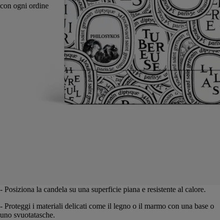
Made in France. Vasetto riutilizzabile.
Istruzioni per l'uso
Ingredienti
Istruzioni per l'uso
Creazione artigianale d'eccezione, la tua candela Diptyque merita la
massima cura.
Ecco alcuni consigli per ottimizzarne la durata e godersela in tutta
sicurezza.
Prepara lo spazio
- Posiziona la candela su una superficie piana e resistente al calore.
- Proteggi i materiali delicati come il legno o il marmo con una base o
uno svuotatasche.