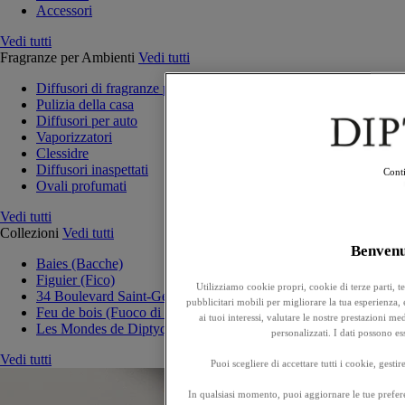
Accessori
Vedi tutti
Fragranze per Ambienti
Vedi tutti
Diffusori di fragranze per la casa
Pulizia della casa
Diffusori per auto
Vaporizzatori
Clessidre
Diffusori inaspettati
Conti
Ovali profumati
Vedi tutti
Collezioni
Vedi tutti
Benven
Baies (Bacche)
Figuier (Fico)
Utilizziamo cookie propri, cookie di terze parti, t
34 Boulevard Saint-Germain
pubblicitari mobili per migliorare la tua esperienza, e
Feu de bois (Fuoco di legna)
ai tuoi interessi, valutare le nostre prestazioni 
Les Mondes de Diptyque
personalizzati. I dati possono e
Vedi tutti
Puoi scegliere di accettare tutti i cookie, gesti
In qualsiasi momento, puoi aggiornare le tue prefere