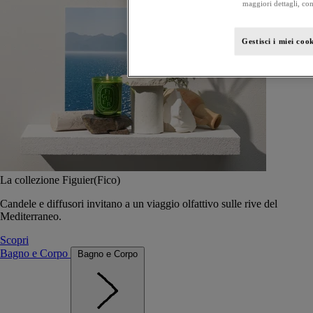
maggiori dettagli, con
Gestisci i miei coo
La collezione Figuier(Fico)
Candele e diffusori invitano a un viaggio olfattivo sulle rive del
Mediterraneo.
Scopri
Bagno e Corpo
Bagno e Corpo