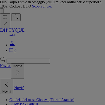
Duo Corpo Estivo in omaggio (2×10 ml) per ordini pari o superiori a
180€. Codice : DUO
Scopri di più.
0
Novità
Novità
Novità
Novità
Candela del mese Choisya (Fiori d'Arancio)
L'Odissea - Parte II