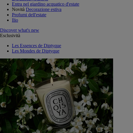
Entra nel giardino acquatico d'estate
Novità
Decorazione estiva
Profumi dell'estate
Ilio
Discover what's new
Esclusività
Les Essences de Diptyque
Les Mondes de Diptyque