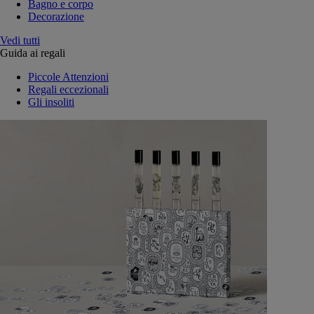
Bagno e corpo
Decorazione
Vedi tutti
Guida ai regali
Piccole Attenzioni
Regali eccezionali
Gli insoliti