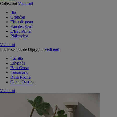
Collezioni
Vedi tutti
Ilio
Orphéon
Fleur de peau
Eau des Sens
L'Eau Papier
Philosykos
Vedi tutti
Les Essences de Diptyque
Vedi tutti
Lazulio
Lilyphéa
Bois Corsé
Lunamaris
Rose Roche
Corail Oscuro
Vedi tutti