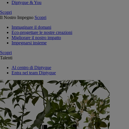
Diptyque & You
Scopri
Il Nostro Impegno
Scopri
Immaginare il domani
Eco-progettare le nostre creazioni
Migliorare il nostro impatto
Impegnarsi insieme
Scopri
Talenti
Al centro di Diptyque
Entra nel team Diptyque