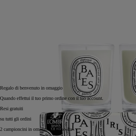
di foglie di ribes nero. Figuier (Fico) evoca tutte le dimensioni
dell'albero: la corteccia, le foglie e il frutto. Rose (Rosa) esalta la regina
dei fiori con un incanto.
Leggi meno
70 g
Aggiungi al carrello
120 €
Regalo di benvenuto in omaggio
Quando effettui il tuo primo ordine con il tuo account.