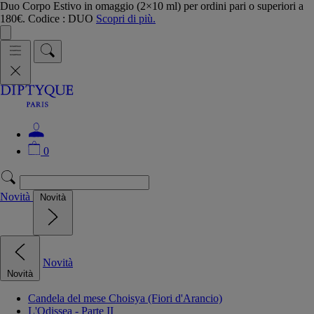
Duo Corpo Estivo in omaggio (2×10 ml) per ordini pari o superiori a
180€. Codice : DUO
Scopri di più.
0
Novità
Novità
Novità
Novità
Candela del mese Choisya (Fiori d'Arancio)
L'Odissea - Parte II