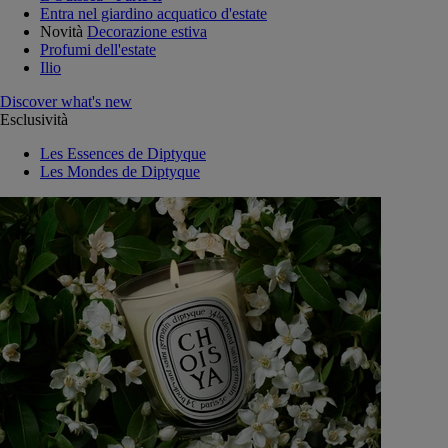
Entra nel giardino acquatico d'estate
Novità
Decorazione estiva
Profumi dell'estate
Ilio
Discover what's new
Esclusività
Les Essences de Diptyque
Les Mondes de Diptyque