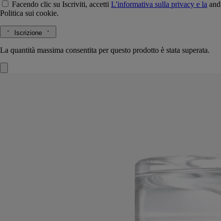
Facendo clic su Iscriviti, accetti
L'informativa sulla privacy e la
and
Politica sui cookie.
Iscrizione
La quantità massima consentita per questo prodotto è stata superata.
Gingembre (Zenzero)
L'erbario delle
spezie
L'erbario delle spezie
Il profumo reinventato. Oggetto originale e poetico, questa clessidra
libera come per magia le note crepitanti e speziate della fragranza
Gingembre (Zenzero).
Leggi di più
Da flacone in flacone, il concentrato scorre dolcemente, invitando alla