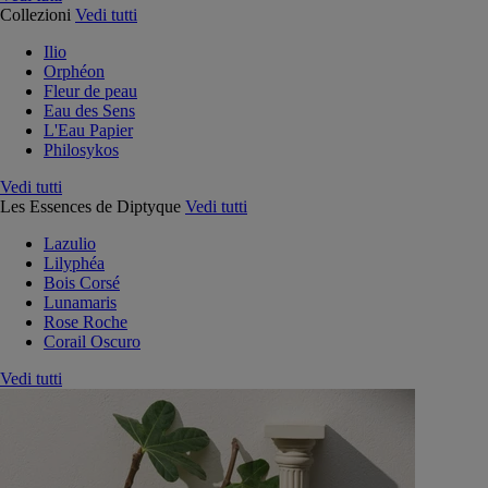
Collezioni
Vedi tutti
Ilio
Orphéon
Fleur de peau
Eau des Sens
L'Eau Papier
Philosykos
Vedi tutti
Les Essences de Diptyque
Vedi tutti
Lazulio
Lilyphéa
Bois Corsé
Lunamaris
Rose Roche
Corail Oscuro
Vedi tutti