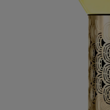
Gingembre (Zenzero)
L'erbario delle
spezie
L'erbario delle spezie
Il profumo reinventato. Oggetto originale e poetico, questa clessidra
libera come per magia le note crepitanti e speziate della fragranza
Gingembre (Zenzero).
Leggi di più
Da flacone in flacone, il concentrato scorre dolcemente, invitando alla
contemplazione. Attraverso le stilizzate volute in prezioso metallo
dorato, la radice diffonde la sua originale purezza nella casa.
Leggi meno
75 ml