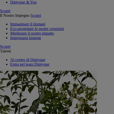
Diptyque & You
Scopri
Il Nostro Impegno
Scopri
Immaginare il domani
Eco-progettare le nostre creazioni
Migliorare il nostro impatto
Impegnarsi insieme
Scopri
Talenti
Al centro di Diptyque
Entra nel team Diptyque