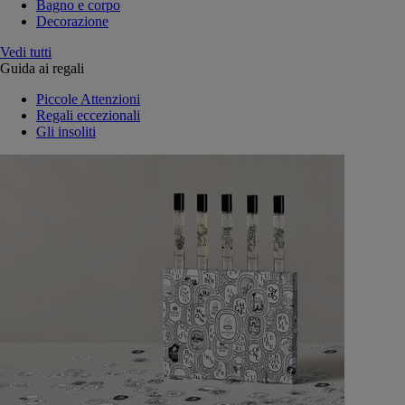
Bagno e corpo
Decorazione
Vedi tutti
Guida ai regali
Piccole Attenzioni
Regali eccezionali
Gli insoliti