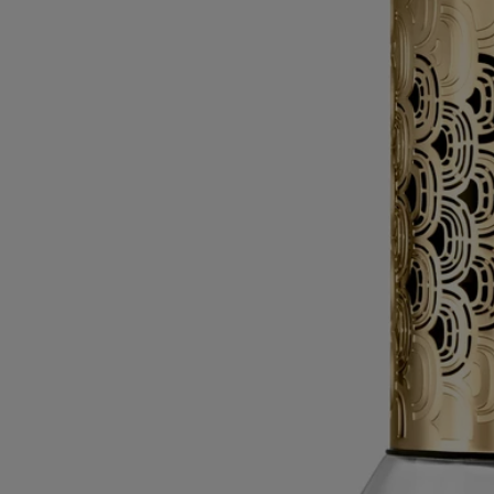
- La clessidra può essere ricaricata due volte con la stessa fragranza.
Caratteristiche
- Progettata per diffondere il profumo lentamente e delicatamente, è
ideale per profumare piccoli ambienti (< 20 m² ) per diversi mesi
- Un ciclo dura circa: 1 ora
- La clessidra può essere ricaricata due volte con lo stesso profumo.
- Dimensioni: altezza 19.4cm; diametro 10cm
Ingredienti
Per scoprire le linee guida sull'etichettatura,
clicca qui.
Nota bene: le liste degli ingredienti dei prodotti Diptyque vengono
aggiornate regolarmente. Ti invitiamo a verificare sempre gli
ingredienti riportati sulla confezione del prodotto prima dell'uso per
assicurarti che siano adatti alle tue esigenze personali.
Impegni