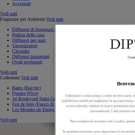
Accessori
Vedi tutti
Fragranze per Ambienti
Vedi tutti
Diffusori di fragranze per la casa
Pulizia della casa
Diffusori per auto
Vaporizzatori
Clessidre
Diffusori inaspettati
Conti
Ovali profumati
Vedi tutti
Collezioni
Vedi tutti
Benven
Baies (Bacche)
Figuier (Fico)
Utilizziamo cookie propri, cookie di terze parti, t
34 Boulevard Saint-Germain
pubblicitari mobili per migliorare la tua esperienza, e
Feu de bois (Fuoco di legna)
ai tuoi interessi, valutare le nostre prestazioni 
Les Mondes de Diptyque
personalizzati. I dati possono e
Vedi tutti
Puoi scegliere di accettare tutti i cookie, gesti
In qualsiasi momento, puoi aggiornare le tue prefere