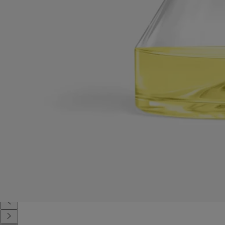
Prodotto in Francia
I nostri diffusori di profumi per ambienti sono Made in France.
Con totale trasparenza
Vorresti saperne di più sui nostri partner e sulle origini delle nostre
materie prime?
Visita la nostra piattaforma di trasparenza
Articolo Riutilizzabile
Il diffusore a clessidra può essere ricaricato due volte e conservato
come oggetto decorativo.
Istruzioni per il riciclo
Il diffusore a clessidra è parzialmente riciclabile. Le due estremità
devono essere smaltite nel contenitore per la raccolta del vetro, mentre
il meccanismo della clessidra deve essere smaltito nell'apposito
contenitore per la raccolta differenziata.