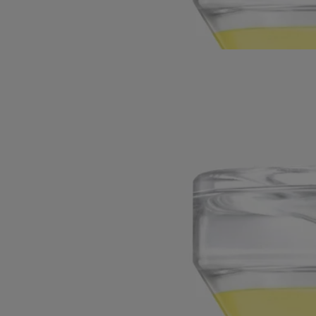
contemplazione. Attraverso le stilizzate volute in prezioso metallo
dorato, la radice diffonde la sua originale purezza nella casa.
Leggi meno
Ricaricabile
Gingembre (Zenzero)
L'erbario delle
spezie
L'erbario delle spezie
Il profumo reinventato. Oggetto originale e poetico, questa clessidra
libera come per magia le note crepitanti e speziate della fragranza
Gingembre (Zenzero).
Leggi di più
Da flacone in flacone, il concentrato scorre dolcemente, invitando alla
contemplazione. Attraverso le stilizzate volute in prezioso metallo
dorato, la radice diffonde la sua originale purezza nella casa.
Leggi meno
Ricaricabile