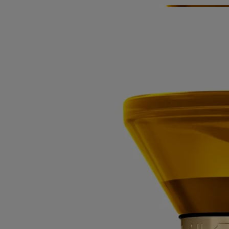
Ingredienti
Storia
Progettata per diffondere il suo profumo in modo delicato e graduale,
la clessidra è ideale per profumare piccoli ambienti per diversi mesi,
come un ufficio o una biblioteca, oppure su un comodino per
accompagnare i tuoi libri preferiti.
La clessidra è ricaricabile due volte con lo stesso profumo.Precauzioni
e uso: capovolgere la clessidra e lasciar trascorrere il suo ciclo di un'ora
senza interromperlo. Non appoggiarla direttamente su una superficie in
vetro, legno o marmo.
Istruzioni per l'uso
- Capovolgi la clessidra e lascia che svolga il ciclo di un’ora senza
interruzioni.
- Non posizionarla direttamente su superfici di vetro, legno o marmo.