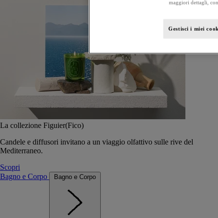
maggiori dettagli, con
Gestisci i miei coo
La collezione Figuier(Fico)
Candele e diffusori invitano a un viaggio olfattivo sulle rive del
Mediterraneo.
Scopri
Bagno e Corpo
Bagno e Corpo