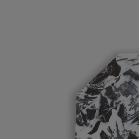
Peso: 230g
Formato: ⌀ 8cm
Pulire con acqua tiepida e sapone.
Impegni
Prodotto in Francia
Questo oggetto è made in France
Artigianalità
Realizzato artigianalmente da un'azienda francese con lo status di
“patrimonio vivente” nazionale.