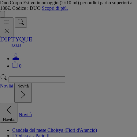
Duo Corpo Estivo in omaggio (2×10 ml) per ordini pari o superiori a
180€. Codice : DUO
Scopri di più.
0
Novità
Novità
Novità
Novità
Candela del mese Choisya (Fiori d'Arancio)
L'Odissea - Parte II