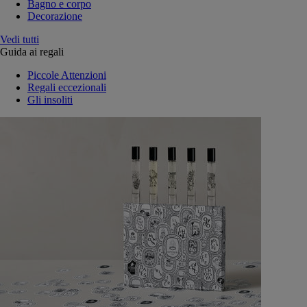
Bagno e corpo
Decorazione
Vedi tutti
Guida ai regali
Piccole Attenzioni
Regali eccezionali
Gli insoliti