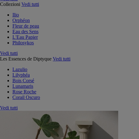
Collezioni
Vedi tutti
Ilio
Orphéon
Fleur de peau
Eau des Sens
L'Eau Papier
Philosykos
Vedi tutti
Les Essences de Diptyque
Vedi tutti
Lazulio
Lilyphéa
Bois Corsé
Lunamaris
Rose Roche
Corail Oscuro
Vedi tutti