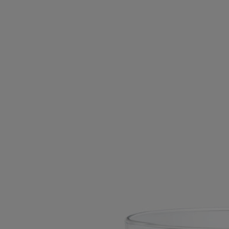
pezzo unico e può essere associata al coperchio modello Grand
Antique.
Leggi meno
Base ottagonale Grand Antique
Per
candele classiche
Marmo Grand Antique
Questa base in marmo è realizzata in un laboratorio specializzato in
marmi e pietre naturali, nel cuore delle Alpi Marittime.
Leggi di più
Identificabile dalle sue venature dai forti contrasti, il marmo Grand
Antique è considerato uno dei più pregiati dei Pirenei. Ogni base è un
pezzo unico e può essere associata al coperchio modello Grand
Antique.
Leggi meno
Base ottagonale Grand Antique
Per
candele classiche