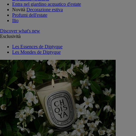
Entra nel giardino acquatico d'estate
Novità
Decorazione estiva
Profumi dell'estate
Ilio
Discover what's new
Esclusività
Les Essences de Diptyque
Les Mondes de Diptyque