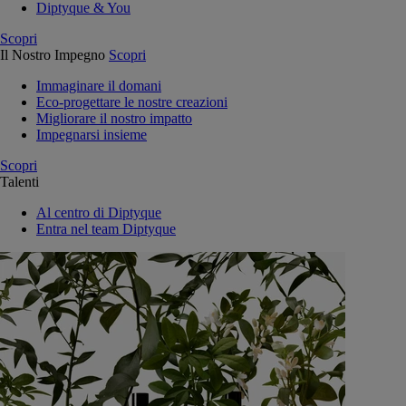
Diptyque & You
Scopri
Il Nostro Impegno
Scopri
Immaginare il domani
Eco-progettare le nostre creazioni
Migliorare il nostro impatto
Impegnarsi insieme
Scopri
Talenti
Al centro di Diptyque
Entra nel team Diptyque