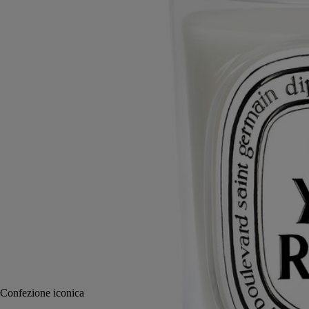
Marmo Grand Antique
Questa base in marmo è realizzata in un laboratorio specializzato in
marmi e pietre naturali, nel cuore delle Alpi Marittime.
Leggi di più
Identificabile dalle sue venature dai forti contrasti, il marmo Grand
Antique è considerato uno dei più pregiati dei Pirenei. Ogni base è un
pezzo unico e può essere associata al coperchio modello Grand
Antique.
Leggi meno
Classico
Aggiungi al carrello
90 €
Confezione iconica