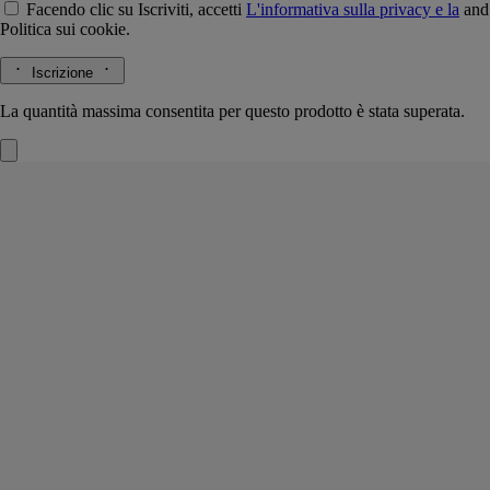
Facendo clic su Iscriviti, accetti
L'informativa sulla privacy e la
and
Politica sui cookie.
Iscrizione
La quantità massima consentita per questo prodotto è stata superata.
Base ottagonale Grand Antique
Per
candele classiche
Marmo Grand Antique
Questa base in marmo è realizzata in un laboratorio specializzato in
marmi e pietre naturali, nel cuore delle Alpi Marittime.
Leggi di più
Identificabile dalle sue venature dai forti contrasti, il marmo Grand
Antique è considerato uno dei più pregiati dei Pirenei. Ogni base è un