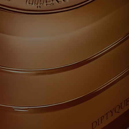
revivre, aujourd'hui, la rencontre des saveurs et des gestes ancestraux.
Une beauté intemporelle.
Chacune de ces bougies a été conçue pour vivre plusieurs vies, et peut
facilement être rechargée avec le parfum de votre choix – pour que le
voyage ne prenne jamais fin.
Les savoir-faire
Chaque bougie de la collection « Les Mondes de Diptyque »
ressemble à un monolithe de verre coloré – un ovale saisissant
composé de trois niveaux superposés et rappelant la silhouette qui
symbolise la Maison. Une œuvre d'un savoir-faire verrier d'exception,
imaginée avec la designer Cristina Celestino.
Chaque senteur de la collection est un authentique récit olfactif imaginé
par Olivia Giacobetti, parfumeuse de longue date pour Diptyque. Les
parfums des bougies « Les Mondes de Diptyque » se caractérisent par
leur intensité, leur diversité et la haute qualité des matières premières
utilisées – véritable signature de l'expertise de parfumeur de Diptyque.