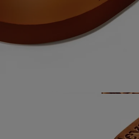
Conseils d'utilisation
Chaque bougie de la collection « Les Mondes de Diptyque » est un
produit exceptionnel qui requiert un soin et une attention particuliers.
Préparez votre espace- Placez votre bougie sur une surface plane et
résistante à la chaleur.
- Protégez les matériaux délicats comme le bois ou le marbre avec un
socle ou un plateau.
- Tenez les bougies éloignées des matières inflammables.
- Gardez les bougies hors de portée des enfants et des animaux
domestiques.
Allumez la bougie- Nous vous recommandons d'allumer votre bougie
avec une allumette pour éviter tout risque de brûlure.
- Lors de la première utilisation, veillez à laisser brûler la bougie
jusqu'à ce qu'un bassin uniforme de cire fondue se soit formé (environ
5 heures selon la senteur). Cela empêche la cire de se creuser et permet
à la mèche de bien absorber la cire, garantissant ainsi une combustion
homogène par la suite. Les mèches peuvent dégager un peu de fumée
lors du premier allumage.
Pendant la combustion- Ne laissez pas brûler la bougie plus de 5
heures d'affilée après la première utilisation.
- Ne laissez jamais une bougie allumée sans surveillance.