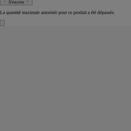
S'inscrire
La quantité maximale autorisée pour ce produit a été dépassée.
Terres Blondes
Bougie d'exception
Absolu de son de blé, essence de cèdre rouge, terre brulée
Mesa Verde. Sur les hauts plateaux du Colorado, une cité de pierre
troglodyte. À l’horizon, les champs de céréales, mûries et dorées par le
soleil, s’étendent à perte de vue.
Lire la suite
Allumer la bougie Terres Blondes, c’est s’évader dans le Grand Ouest
Américain, arpenter ses terres primitives, fertiles, et goûter au souffle
de l’air chaud. Un retour aux sources, à l’essentiel. Cette bougie a une
contenance de 270g.
Lire moins
Rechargeable