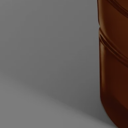
chauffée à 60 °C, l'eau arrivant à mi-hauteur du pot. Patientez 2
minutes pour laisser à la cire le temps de ramollir.
- Sortez le pot de l'eau, puis glissez la lame d'un couteau à bout rond
entre le contenant et les bords du bloc de cire ramollie restant, puis
glissez le couteau sous la cire. Retirez la cire et jetez-la à la poubelle.
- Lavez et séchez l'intérieur du contenant.
- Écartez les rabats de chaque côté de l'étui intérieur pour l'ouvrir, puis
placez la recharge de cire dans le contenant.
Votre bougie est maintenant prête à être utilisée.
Caractéristiques
- Convient aux pièces de moyenne et grande taille
- Diffusion progressive et persistante des parfums (optimale après
environ 20 minutes).
- Aucune limite de taille pour l'espace, à condition de garder un œil sur
la bougie.
- Contenance : 270 g
- Durée de combustion : environ 60 heures
- Dimensions : longueur 10 cm ; largeur 10 cm ; hauteur 7 cm
Ingrédients