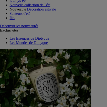
L'Odyssée
Nouvelle collection de l'été
Nouveauté
Décoration estivale
Senteurs d'été
Ilio
Découvrir les nouveautés
Exclusivités
Les Essences de Diptyque
Les Mondes de Diptyque