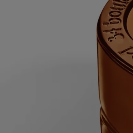
- Ne déplacez pas une bougie allumée ou encore chaude.
- Tenez-la à l'abri des courants d'air.
- Laissez au moins 10 cm (4 pouces) entre deux bougies.
Après chaque utilisation- Éteignez la flamme : utilisez un éteignoir
pour éviter les projections de cire chaude.
- Recentrez la mèche une fois la bougie éteinte.
- Avant de rallumer votre bougie, utilisez un coupe-mèche pour couper
la mèche (longueur idéale : 3 à 5 mm) afin d'éviter tout risque
d'incendie.
Remarque finale- Cessez d'utiliser votre bougie lorsqu'il ne reste plus
que 5 mm de cire ou que le support en métal de la mèche devient
visible.
Entretien et rangement- Nous vous recommandons d'aérer la pièce
après avoir fait brûler une bougie.
- Laissez la cire refroidir complètement avant de déplacer votre bougie.
- Conservez-la dans un endroit sec et tempéré (15 °C–25 °C / 59 °F–77
°F), à l'abri de la lumière directe du soleil pour éviter la décoloration, la
pigmentation ou le décollement de la cire.
Pour la recharger :- Lorsqu'il reste environ 5 mm de cire au fond ou
que le support en métal de la mèche est visible, la bougie est terminée.
- Une fois la cire refroidie, placez le pot de la bougie dans un bol d'eau