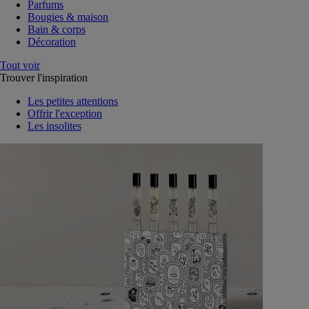
Parfums
Bougies & maison
Bain & corps
Décoration
Tout voir
Trouver l'inspiration
Les petites attentions
Offrir l'exception
Les insolites