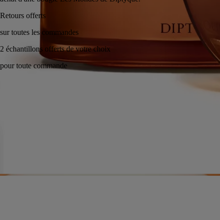
Fabriqué à la main en France, en toute transparence. Cire coulée à la
main.
Histoire
Engagements
Les savoir-faire
Conseils d'utilisation
Caractéristiques
Ingrédients