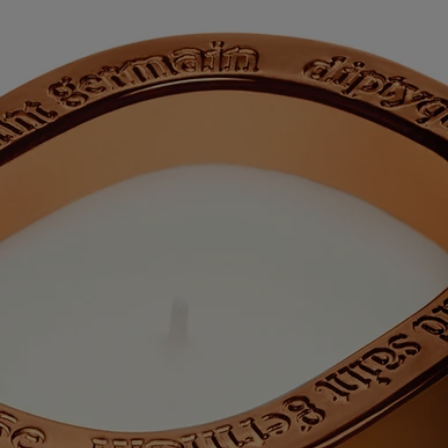
Histoire
60 ans après la première bougie Diptyque, un nouveau chapitre s'écrit
avec les premières bougies parfumées pour lesquelles la Maison
propose également des recharges.
La collection « Les Mondes de Diptyque » (« The Worlds of Diptyque
») nous permet de voir et de sentir des lieux méconnus, en y apportant
un supplément d'âme. Une saga en 5 contenances, chaque bougie
racontant l'histoire du lieu qu'elle incarne dans des volutes de fumée
parfumée. Chaque bougie ouvre une porte vers un monde différent et
lointain. C'est l'occasion de profiter d'une parenthèse hors du temps,
consacrée à l'exploration de la beauté.
Dans la province du Jiangxi, en Chine, la ville de Jingdezhen se dresse
à la croisée du temps et de la tradition. Ce berceau de la porcelaine
chinoise, l'« or blanc » qui servait autrefois de monnaie, est également
célèbre pour son thé blanc, qui pousse dans les environs et qui se
déguste dans des tasses à thé immaculées, dans les règles de l'art.
Prendre part à la cérémonie du Gong Fu Cha, qui signifie « prendre le
temps pour le thé », c'est apprécier toutes les subtilités de ce thé
précieux aux feuilles argentées et au parfum singulier. Allumez la
bougie La Vallée du Temps (Valley of Time) et découvrez un ancien
atelier d'artisanat niché au cœur des plantations de thé vert, pour