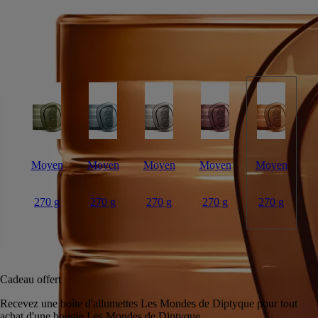
Allumer la bougie Terres Blondes, c’est s’évader dans le Grand Ouest
Américain, arpenter ses terres primitives, fertiles, et goûter au souffle
de l’air chaud. Un retour aux sources, à l’essentiel. Cette bougie a une
contenance de 270g.
Lire moins
Moyen
Moyen
Moyen
Moyen
Moyen
270 g
270 g
270 g
270 g
270 g
Ajouter au panier
220 €
Réserver en magasin
Cadeau offert
Recevez une boîte d'allumettes Les Mondes de Diptyque po
achat d'une bougie Les Mondes de Diptyque.