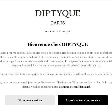
Continuer sans accepter
Bienvenue chez DIPTYQUE
s nos propres cookies, des cookies tiers, des technologies de suivi tel que des pixels et des balises
ublicitaires mobiles pour améliorer votre expérience, réaliser des analyses statistiques, fournir du 
évaluer nos performances média et web et diffuser des publicités personnalisées et non-personnalis
peuvent être stockées dans votre navigateur ou récupérées à partir de celui-ci.
oisir d'accepter tous les cookies, de gérer vos propres paramètres de cookies, ou de continuer sa
, vous pouvez mettre à jour vos préférences en sélectionnant Gérer mes cookies en bas de la pag
détails, veuillez consulter notre
Politique de confidentialité.
Gérer mes cookies
Autoriser tous les cookies