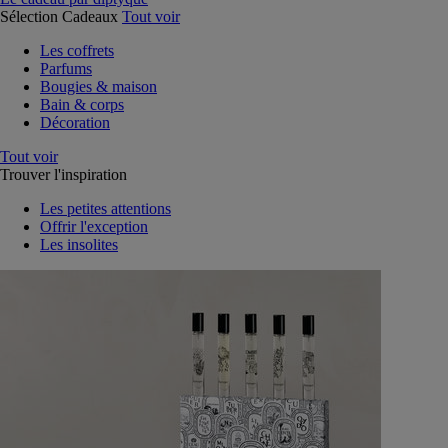
Sélection Cadeaux
Tout voir
Les coffrets
Parfums
Bougies & maison
Bain & corps
Décoration
Tout voir
Trouver l'inspiration
Les petites attentions
Offrir l'exception
Les insolites