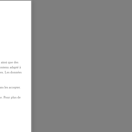
 ainsi que des
contenu adapté à
ées. Les données
ns les accepter.
e. Pour plus de