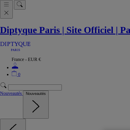
Diptyque Paris | Site Officiel | 
France - EUR €
0
Nouveautés
Nouveautés