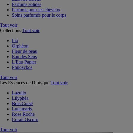
Parfums solides
Parfums pour les cheveux
Soins parfumés pour le corps
Tout voir
Collections
Tout voir
Ilio
Orphéon
Fleur de peau
Eau des Sens
L'Eau Papier
Philosykos
Tout voir
Les Essences de Diptyque
Tout voir
Lazulio
Lilyphéa
Bois Corsé
Lunamaris
Rose Roche
Corail Oscuro
Tout voir