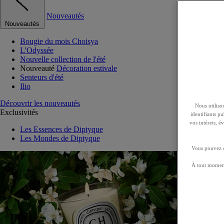
Nouveautés
Nouveautés
Bougie du mois Choisya
L'Odyssée
Nouvelle collection de l'été
Nouveauté
Décoration estivale
Senteurs d'été
Ilio
Découvrir les nouveautés
Nous utilison
Exclusivités
identifiants p
vos intérets, 
Les Essences de Diptyque
Les Mondes de Diptyque
Vous pouvez ch
À tout moment