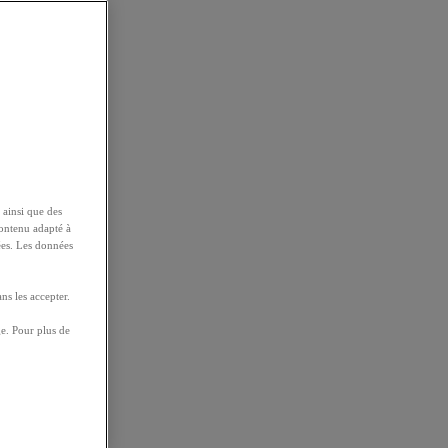
 ainsi que des
contenu adapté à
ées. Les données
ns les accepter.
e. Pour plus de