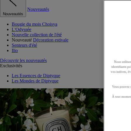
Nouveautés
Nouveautés
Bougie du mois Choisya
L'Odyssée
Nouvelle collection de l'été
Nouveauté
Décoration estivale
Senteurs d'été
Ilio
Découvrir les nouveautés
Nous utilison
Exclusivités
identifiants p
vos intérets, 
Les Essences de Diptyque
Les Mondes de Diptyque
Vous pouvez ch
À tout moment