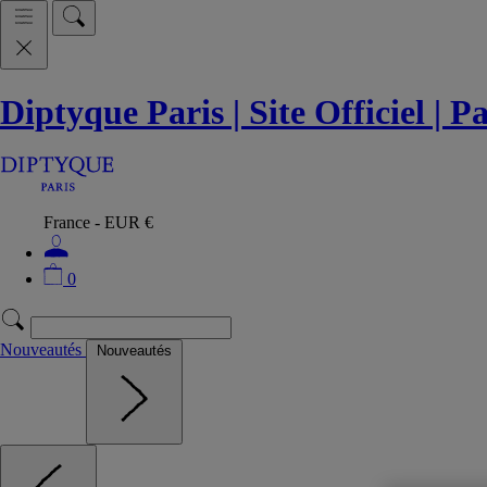
Diptyque Paris | Site Officiel | 
France - EUR €
0
Nouveautés
Nouveautés