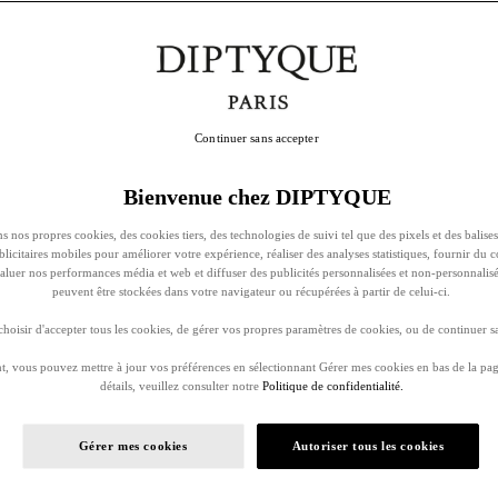
Continuer sans accepter
Bienvenue chez DIPTYQUE
s nos propres cookies, des cookies tiers, des technologies de suivi tel que des pixels et des balises
ublicitaires mobiles pour améliorer votre expérience, réaliser des analyses statistiques, fournir du 
évaluer nos performances média et web et diffuser des publicités personnalisées et non-personnalis
peuvent être stockées dans votre navigateur ou récupérées à partir de celui-ci.
oisir d'accepter tous les cookies, de gérer vos propres paramètres de cookies, ou de continuer sa
, vous pouvez mettre à jour vos préférences en sélectionnant Gérer mes cookies en bas de la pag
détails, veuillez consulter notre
Politique de confidentialité.
Gérer mes cookies
Autoriser tous les cookies