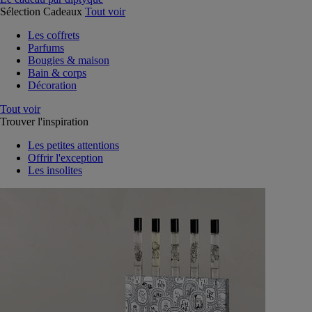
Sélection Cadeaux
Tout voir
Les coffrets
Parfums
Bougies & maison
Bain & corps
Décoration
Tout voir
Trouver l'inspiration
Les petites attentions
Offrir l'exception
Les insolites