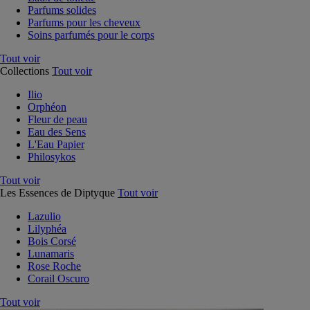
Parfums solides
Parfums pour les cheveux
Soins parfumés pour le corps
Tout voir
Collections
Tout voir
Ilio
Orphéon
Fleur de peau
Eau des Sens
L'Eau Papier
Philosykos
Tout voir
Les Essences de Diptyque
Tout voir
Lazulio
Lilyphéa
Bois Corsé
Lunamaris
Rose Roche
Corail Oscuro
Tout voir