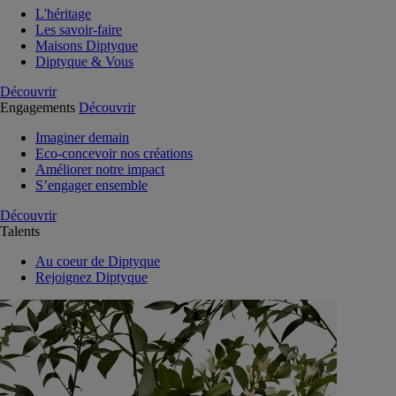
L'héritage
Les savoir-faire
Maisons Diptyque
Diptyque & Vous
Découvrir
Engagements
Découvrir
Imaginer demain
Eco-concevoir nos créations
Améliorer notre impact
S’engager ensemble
Découvrir
Talents
Au coeur de Diptyque
Rejoignez Diptyque