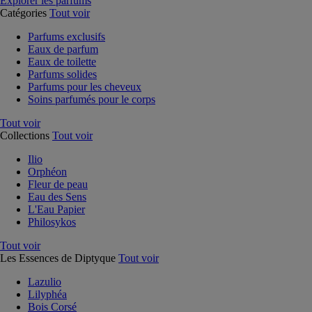
Explorer les parfums
Catégories
Tout voir
Parfums exclusifs
Eaux de parfum
Eaux de toilette
Parfums solides
Parfums pour les cheveux
Soins parfumés pour le corps
Tout voir
Collections
Tout voir
Ilio
Orphéon
Fleur de peau
Eau des Sens
L'Eau Papier
Philosykos
Tout voir
Les Essences de Diptyque
Tout voir
Lazulio
Lilyphéa
Bois Corsé