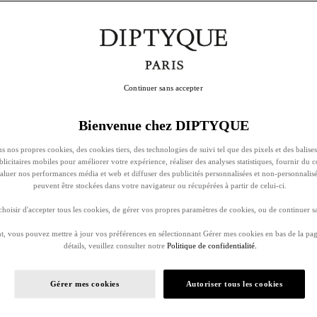
Continuer sans accepter
Bienvenue chez DIPTYQUE
s nos propres cookies, des cookies tiers, des technologies de suivi tel que des pixels et des balises
ublicitaires mobiles pour améliorer votre expérience, réaliser des analyses statistiques, fournir du 
évaluer nos performances média et web et diffuser des publicités personnalisées et non-personnalis
peuvent être stockées dans votre navigateur ou récupérées à partir de celui-ci.
oisir d'accepter tous les cookies, de gérer vos propres paramètres de cookies, ou de continuer sa
, vous pouvez mettre à jour vos préférences en sélectionnant Gérer mes cookies en bas de la pag
détails, veuillez consulter notre
Politique de confidentialité.
Gérer mes cookies
Autoriser tous les cookies