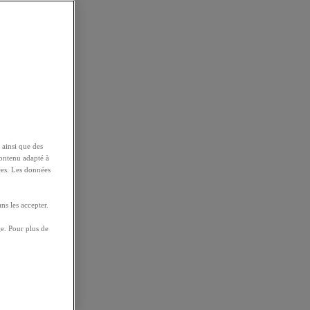
 ainsi que des
contenu adapté à
ées. Les données
ns les accepter.
e. Pour plus de