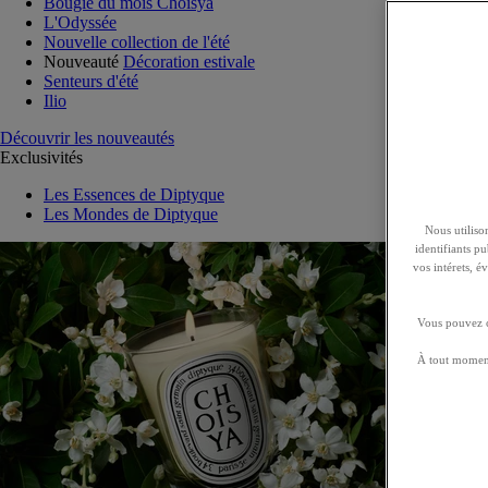
Bougie du mois Choisya
L'Odyssée
Nouvelle collection de l'été
Nouveauté
Décoration estivale
Senteurs d'été
Ilio
Découvrir les nouveautés
Exclusivités
Les Essences de Diptyque
Les Mondes de Diptyque
Nous utilison
identifiants p
vos intérets, 
Vous pouvez ch
À tout moment