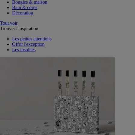
Bougies & maison
Bain & corps
Décoration
Tout voir
Trouver l'inspiration
Les petites attentions
Offrir l'exception
Les insolites