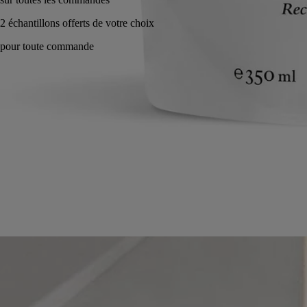
Fabriqué en France. Éco-geste.
Conseils d'utilisation
Engagements
Formulation et texture
Ingrédients
Conseils d'utilisation
Prélever une noisette et faire mousser sous l’eau en frottant ses mains.
Rincer abondamment.