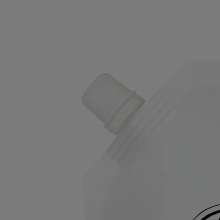
Recharge
Solution Lavante Réconfortante -
Pour les mains
Douce, apaisante, réparatrice
Prolonger la parenthèse de douceur. Cette recharge, à verser dans le
flacon de Solution Lavante Réconfortante, perpétue le soin nettoyant.
Lire la suite
Douce et apaisante, elle lave délicatement les mains en laissant sur la
peau un agréable parfum : lavande, romarin, ylang-ylang, ambre.
Lire moins
Recharge
Solution Lavante Réconfortante -
Pour les mains
Douce, apaisante, réparatrice
Prolonger la parenthèse de douceur. Cette recharge, à verser dans le
flacon de Solution Lavante Réconfortante, perpétue le soin nettoyant.