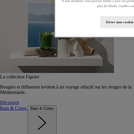
À tout moment, vous pouvez mettre à jour vos préfé
plus de détails, veuillez c
Gérer mes cookie
La collection Figuier
Bougies et diffuseurs invitent à un voyage olfactif sur les rivages de la
Méditerranée.
Découvrir
Bain & Corps
Bain & Corps