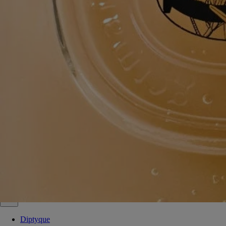
Tous nos produits de soin sont fabriqués en France.
Recharger votre produit
La recharge peut être utilisée pour remplir votre flacon en verre de Gel
Lavant Adoucissant et Réconfortant pour les Mains.
Consignes de recyclage
La recharge en plastique de nos produits pour les mains n'est pas
encore recyclable. Veuillez la jeter avec vos déchets ménagers.
Tabs
Diptyque