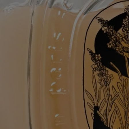
L’eau florale de lavande calme, purifie et répare la peau. L’eau florale
de romarin assainit la peau. Le miel de lavande, riche en sels minéraux
et acides gras, participe à l’hydratation de la peau.
aqua (water) - cocamidopropyl betaine - decyl glucoside - polysorbate
20 – glycerin - parfum (fragrance) - pentylene glycol - acrylates
copolymer - sodium chloride - sodium lauroyl lactylate - lavandula
angustifolia (lavender) flower water - tetrasodium glutamate diacetate -
coco-glucoside - glyceryl oleate - mel (honey) – linalool –
chlorphenesin – coumarin - sodium benzoate - citric acid – limonene -
sodium hydroxide – citronellol – tocopherol - hydrogenated palm
glycerides citrate - rosmarinus officinalis (rosemary) leaf water - alpha-
isomethyl ionone – maltodextrin - benzyl alcohol - dehydroacetic acid
Avertissement : les listes d'ingrédients entrant dans la composition des
produits Diptyque sont régulièrement mises à jour. Avant d'utiliser un
produit Diptyque, veuillez lire la liste d'ingrédients située sur son
emballage afin de vous assurer que les ingrédients sont adaptés à votre
utilisation personnelle.
Engagements
Fabriqué en France