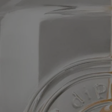
Formulation et texture
Le parfum :
L'énergie réconfortante de la lavande et la vigueur aromatique du
romarin sont subtilement adoucies par des notes ambrées et un soupçon
d'ylang-ylang.
La formule :
L'Eau Florale de Lavande réconforte, purifie et répare la peau. L'Eau
Florale de Romarin purifie la peau, la laissant saine et équilibrée. Le
Miel de Lavande, riche en sels minéraux et en acides gras, aide à
hydrater la peau.
Ingrédients
Son parfum :
L’énergie réconfortante de la lavande et la fraîcheur aromatique du
romarin sont adoucies par les subtils accents de l’ylang ylang et de
l’ambre.
Sa formule :