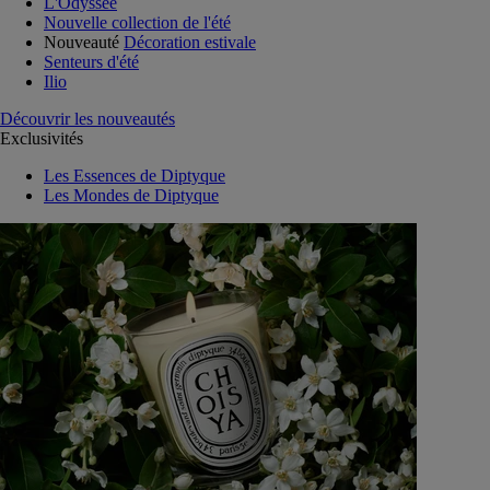
L'Odyssée
Nouvelle collection de l'été
Nouveauté
Décoration estivale
Senteurs d'été
Ilio
Découvrir les nouveautés
Exclusivités
Les Essences de Diptyque
Les Mondes de Diptyque