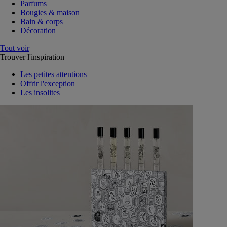
Parfums
Bougies & maison
Bain & corps
Décoration
Tout voir
Trouver l'inspiration
Les petites attentions
Offrir l'exception
Les insolites