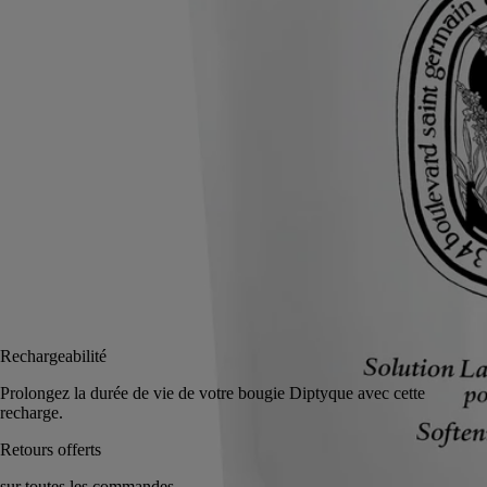
Lire la suite
Douce et apaisante, elle lave délicatement les mains en laissant sur la
peau un agréable parfum : lavande, romarin, ylang-ylang, ambre.
Lire moins
350 ml
Être alerté
43 €
Réserver en magasin
Rechargeabilité
Prolongez la durée de vie de votre bougie Diptyque avec cett
recharge.