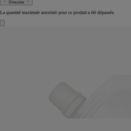
S'inscrire
La quantité maximale autorisée pour ce produit a été dépassée.
Recharge
Solution Lavante Réconfortante -
Pour les mains
Douce, apaisante, réparatrice
Prolonger la parenthèse de douceur. Cette recharge, à verser dans le
flacon de Solution Lavante Réconfortante, perpétue le soin nettoyant.
Lire la suite
Douce et apaisante, elle lave délicatement les mains en laissant sur la
peau un agréable parfum : lavande, romarin, ylang-ylang, ambre.
Lire moins