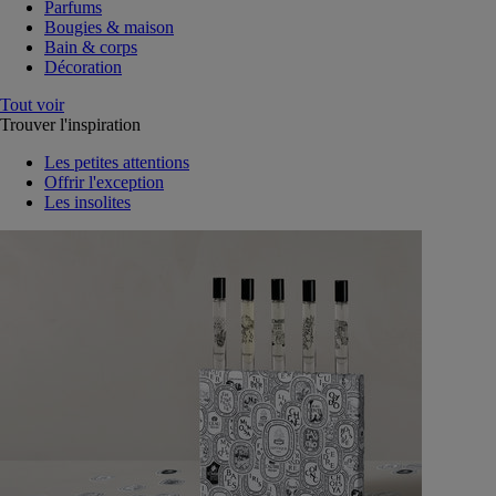
Parfums
Bougies & maison
Bain & corps
Décoration
Tout voir
Trouver l'inspiration
Les petites attentions
Offrir l'exception
Les insolites