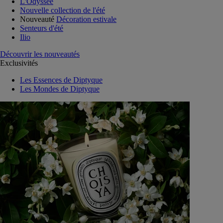
L'Odyssée
Nouvelle collection de l'été
Nouveauté
Décoration estivale
Senteurs d'été
Ilio
Découvrir les nouveautés
Exclusivités
Les Essences de Diptyque
Les Mondes de Diptyque