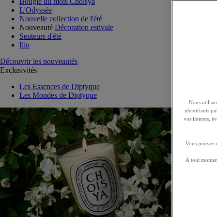
Bougie du mois Choisya
L'Odyssée
Nouvelle collection de l'été
Nouveauté
Décoration estivale
Senteurs d'été
Ilio
Découvrir les nouveautés
Exclusivités
Les Essences de Diptyque
Les Mondes de Diptyque
Nous utilison
identifiants p
vos intérets, 
Vous pouvez ch
À tout moment