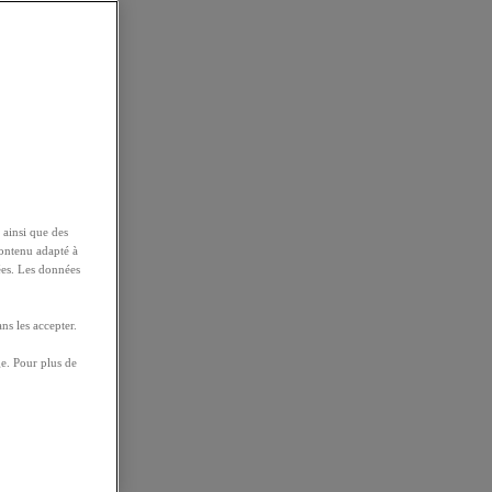
 ainsi que des
contenu adapté à
ées. Les données
ns les accepter.
e. Pour plus de