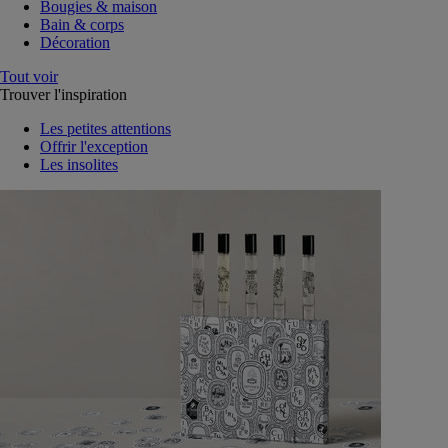
Bougies & maison
Bain & corps
Décoration
Tout voir
Trouver l'inspiration
Les petites attentions
Offrir l'exception
Les insolites