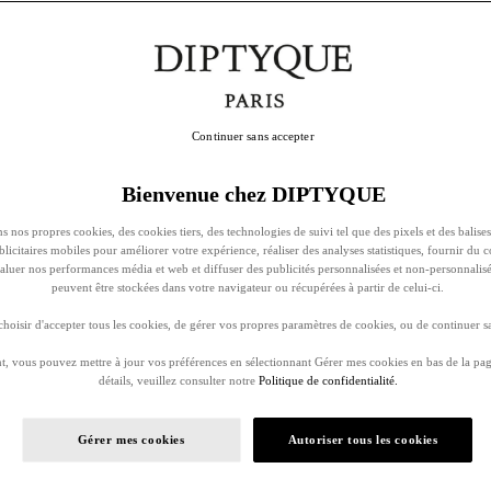
Continuer sans accepter
Bienvenue chez DIPTYQUE
s nos propres cookies, des cookies tiers, des technologies de suivi tel que des pixels et des balises
ublicitaires mobiles pour améliorer votre expérience, réaliser des analyses statistiques, fournir du 
évaluer nos performances média et web et diffuser des publicités personnalisées et non-personnalis
peuvent être stockées dans votre navigateur ou récupérées à partir de celui-ci.
oisir d'accepter tous les cookies, de gérer vos propres paramètres de cookies, ou de continuer sa
, vous pouvez mettre à jour vos préférences en sélectionnant Gérer mes cookies en bas de la pag
détails, veuillez consulter notre
Politique de confidentialité.
Gérer mes cookies
Autoriser tous les cookies