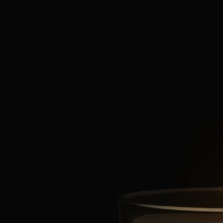
idéale de 3 à 5 mm).
- Veillez à centrer la mèche dans la cire après chaque utilisation pour
une consommation uniforme de la cire.
- Nous vous recommandons d'aérer votre intérieur après avoir fait
brûler une bougie.
Caractéristiques
- Convient aux petites pièces
- Diffusion graduelle et persistante du parfum (optimale après environ
20 minutes).
- Il n'y a aucune limite quant à la taille de la pièce, tant que la bougie
reste sous surveillance.
- Contenance : 70 g
- Temps de combustion : environ 20 heures
- Dimensions : hauteur 7 cm ; diamètre 6 cm
Ingrédients
Pour découvrir les consignes d'étiquetage,
cliquez ici
.
À noter : les listes d'ingrédients des produits Diptyque sont