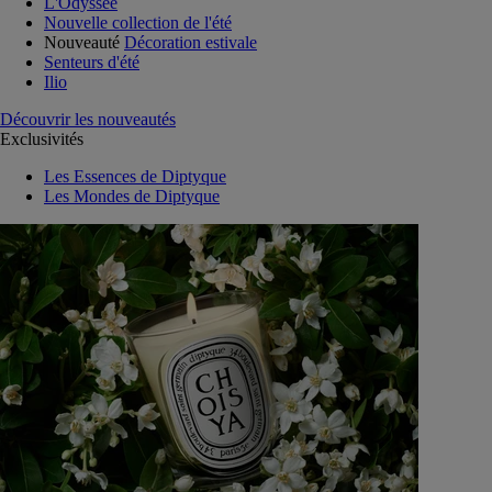
L'Odyssée
Nouvelle collection de l'été
Nouveauté
Décoration estivale
Senteurs d'été
Ilio
Découvrir les nouveautés
Exclusivités
Les Essences de Diptyque
Les Mondes de Diptyque