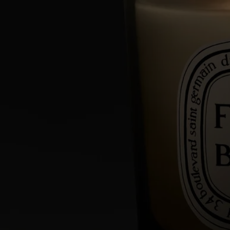
régulièrement mises à jour. Veuillez toujours vérifier les ingrédients
figurant sur l'emballage du produit avant utilisation afin de vous assurer
qu'ils conviennent à vos besoins personnels.
Engagements
Fabriqué en France
Toutes nos bougies sont fabriquées en France.
En toute transparence
Souhaitez-vous en savoir plus sur nos partenaires et les origines de nos
matières premières ?
Visitez notre plateforme de transparence
Article réutilisable
Tous nos pots à bougie sont conçus pour durer et peuvent être réutilisés
à l'infini. Utilisez nos accessoires pour leur offrir une seconde vie.
Consignes de recyclage