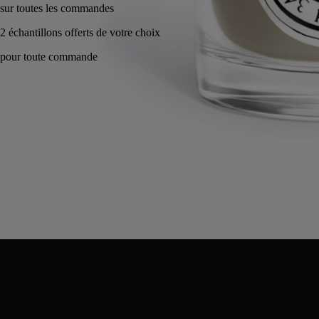
Fabriqué en France, en toute transparence. Pot réutilisable.
Conseils d'utilisation
Engagements
Caractéristiques
Ingrédients
Conseils d'utilisation
- Lors de la première utilisation de la bougie, laissez-la brûler pendant
2 ou 3 heures, jusqu'à ce que toute la cire soit devenue liquide en
surface.
- Coupez régulièrement la mèche avec le coupe-mèche (longueur