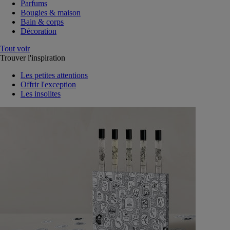
Parfums
Bougies & maison
Bain & corps
Décoration
Tout voir
Trouver l'inspiration
Les petites attentions
Offrir l'exception
Les insolites