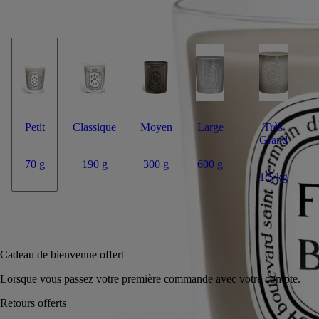
Par instants, le bois s’anime et crépite. Comme un hommage à l’hiver
dans un jeu d’ombre et de lumière.
Lire moins
Petit
Classique
Moyen
Large
Très
Grand
70 g
190 g
300 g
600 g
1.5 kg
Ajouter au panier
40 €
Réserver en magasin
Cadeau de bienvenue offert
Lorsque vous passez votre première commande avec votre compte.