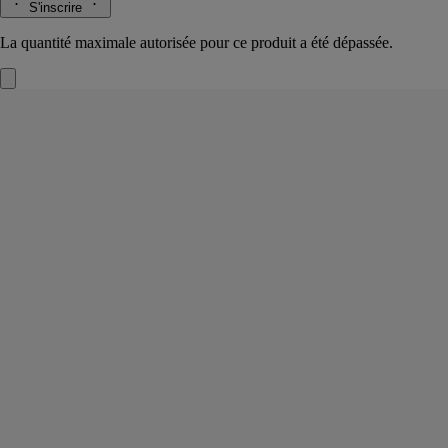
S'inscrire
La quantité maximale autorisée pour ce produit a été dépassée.
Feu de Bois
Bougie petit modèle
L'herbier des arbres
Dans la cheminée, les bûches s’embrasent et se consument lentement.
La cire de cette petite bougie parfumée capture leurs notes denses et
fumées.
Lire la suite
Par instants, le bois s’anime et crépite. Comme un hommage à l’hiver
dans un jeu d’ombre et de lumière.
Lire moins
Iconique