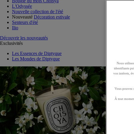
Bougie du mois Choisya
L'Odyssée
Nouvelle collection de l'été
Nouveauté
Décoration estivale
Senteurs d'été
Ilio
Découvrir les nouveautés
Exclusivités
Les Essences de Diptyque
Les Mondes de Diptyque
Nous utilison
identifiants p
vos intérets, 
Vous pouvez ch
À tout moment