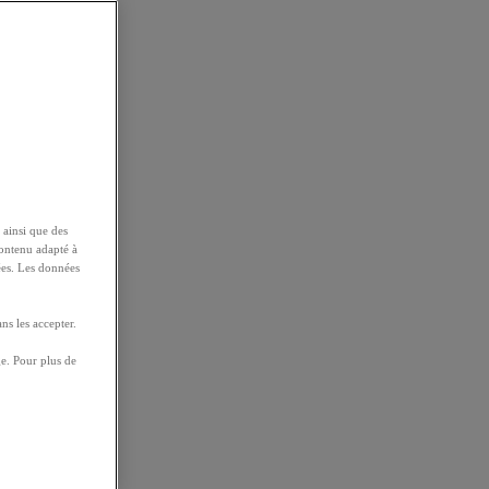
 ainsi que des
contenu adapté à
ées. Les données
ns les accepter.
e. Pour plus de