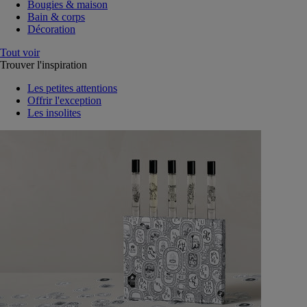
Bougies & maison
Bain & corps
Décoration
Tout voir
Trouver l'inspiration
Les petites attentions
Offrir l'exception
Les insolites