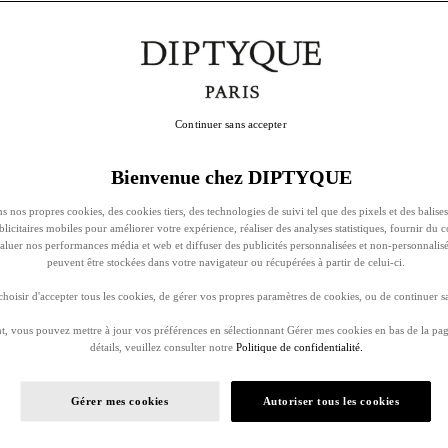
Continuer sans accepter
Bienvenue chez DIPTYQUE
s nos propres cookies, des cookies tiers, des technologies de suivi tel que des pixels et des balises
ublicitaires mobiles pour améliorer votre expérience, réaliser des analyses statistiques, fournir du 
évaluer nos performances média et web et diffuser des publicités personnalisées et non-personnalis
peuvent être stockées dans votre navigateur ou récupérées à partir de celui-ci.
oisir d'accepter tous les cookies, de gérer vos propres paramètres de cookies, ou de continuer sa
, vous pouvez mettre à jour vos préférences en sélectionnant Gérer mes cookies en bas de la pag
détails, veuillez consulter notre
Politique de confidentialité.
Gérer mes cookies
Autoriser tous les cookies