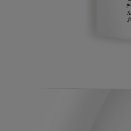
Conseils d'utilisation
Engagements
Formulation et texture
Ingrédients
Conseils d'utilisation
A utiliser quotidiennement. Appliquer après le bain ou la douche sur
peau sèche, sur tout le corps.
Formulation et texture
La texture :
Doux, fluide et apaisant. L'extrait de jasmin apaise et adoucit la peau,
la laissant souple et hydratée.
Le parfum :