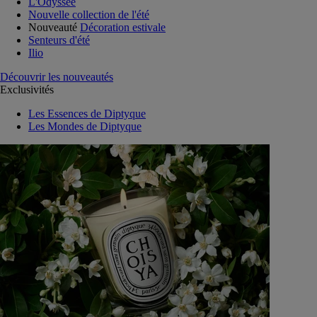
L'Odyssée
Nouvelle collection de l'été
Nouveauté
Décoration estivale
Senteurs d'été
Ilio
Découvrir les nouveautés
Exclusivités
Les Essences de Diptyque
Les Mondes de Diptyque