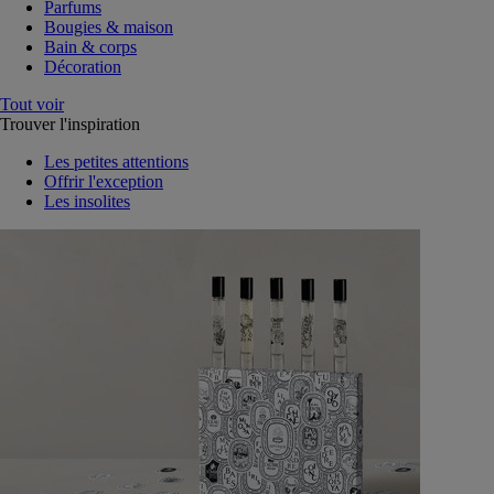
Parfums
Bougies & maison
Bain & corps
Décoration
Tout voir
Trouver l'inspiration
Les petites attentions
Offrir l'exception
Les insolites