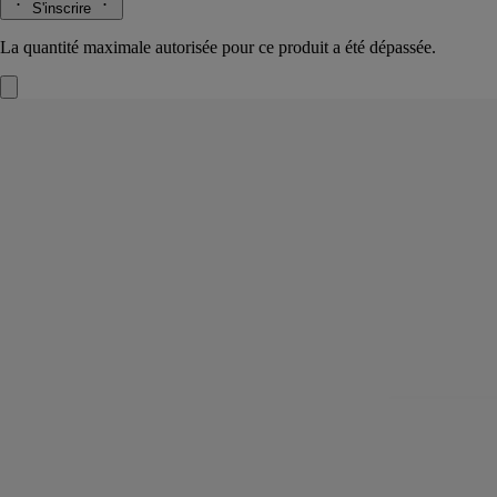
S'inscrire
La quantité maximale autorisée pour ce produit a été dépassée.
Lait doux
Pour le corps
Fluide, Doux
Un délicieux réconfort parfumé. Appliqué quotidiennement après la
douche ou le bain, ce lait laisse la peau comme souple et hydratée.
Lire la suite
Il enveloppe le corps d’une signature douce et chaude et révèle des
notes de jasmin, d’ylang-ylang et de cire d’abeille.
Lire moins