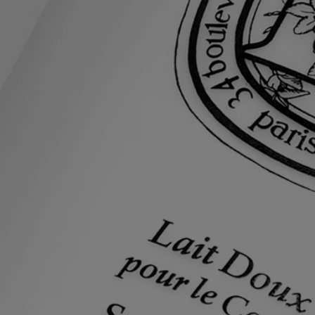
pour consulter les informations les plus récentes et vous assurer que les
ingrédients conviennent à votre usage personnel.
Engagements
Fabriqué en France
Tous nos produits de soin sont fabriqués en France.
Consignes de recyclage
La bouteille en plastique et la boîte en carton sont recyclables. Veuillez
retirer la pompe de la bouteille et les jeter dans les bacs de tri
appropriés.
Un rituel de soin quotidien doux et apaisant