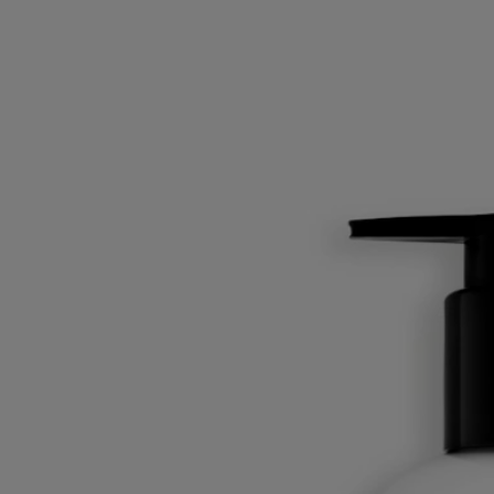
Lait doux
Pour le corps
Fluide, Doux
Un délicieux réconfort parfumé. Appliqué quotidiennement après la
douche ou le bain, ce lait laisse la peau comme souple et hydratée.
Lire la suite
Il enveloppe le corps d’une signature douce et chaude et révèle des
notes de jasmin, d’ylang-ylang et de cire d’abeille.
Lire moins
Lait doux
Pour le corps
Fluide, Doux
Un délicieux réconfort parfumé. Appliqué quotidiennement après la
douche ou le bain, ce lait laisse la peau comme souple et hydratée.
Lire la suite
Il enveloppe le corps d’une signature douce et chaude et révèle des
notes de jasmin, d’ylang-ylang et de cire d’abeille.
Lire moins