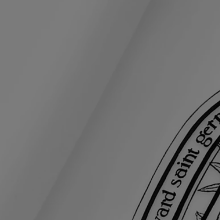
Le cœur de jasmin s'associe à l'ylang-ylang et à la cire d'abeille, créant
un parfum doux et chaleureux.
Ingrédients
aqua (eau) - huile de graines de macadamia integrifolia - carbonate de
dicaprylyle - glycérine - isononanoate d'isononyle - triglycéride
caprylique/caprique - huile de prunus amygdalus dulcis (amande
douce) - stéarate de sorbitane - alcool cétéarylique - huile de noyau de
prunus persica (pêche) - parfum (parfums) - eau florale de jasminum
officinale (jasmin) - copolymère d'acrylate d'hydroxyéthyle/taurate
d'acryloyldiméthyle de sodium - méthoxycinnamate d'éthylhexyle -
squalane - beurre de butyrospermum parkii (karité) - alcool benzylique
- huile végétale hydrogénée 1 - salicylate d'éthylhexyle - salicylate de
benzyle - butylméthoxydibenzoylméthane - cocoate de saccharose -
polysorbate 60 - linalol - stéarate de glycéryle - hyaluronate de sodium
- digluconate de chlorhexidine - acide déhydroacétique - isostéarate de
sorbitane - hydroxycitronellal - phénoxyéthanol - alpha-isométhyl
ionone - géraniol - acide citrique - citronellol - coumarine - tocophérol -
bht
Diptyque met régulièrement à jour les listes d'ingrédients de ses
produits. Avant toute utilisation, veuillez vous référer à l'emballage