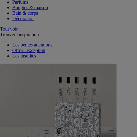
Parfums
Bougies & maison
Bain & corps
Décoration
Tout voir
Trouver l'inspiration
Les petites attentions
Offrir l'exception
Les insolites