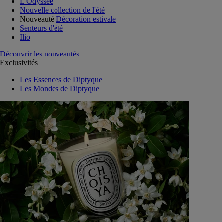
L'Odyssée
Nouvelle collection de l'été
Nouveauté
Décoration estivale
Senteurs d'été
Ilio
Découvrir les nouveautés
Exclusivités
Les Essences de Diptyque
Les Mondes de Diptyque