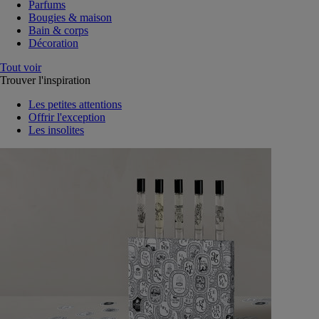
Parfums
Bougies & maison
Bain & corps
Décoration
Tout voir
Trouver l'inspiration
Les petites attentions
Offrir l'exception
Les insolites