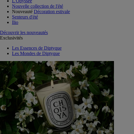
L'Odyssée
Nouvelle collection de l'été
Nouveauté
Décoration estivale
Senteurs d'été
Ilio
Découvrir les nouveautés
Exclusivités
Les Essences de Diptyque
Les Mondes de Diptyque