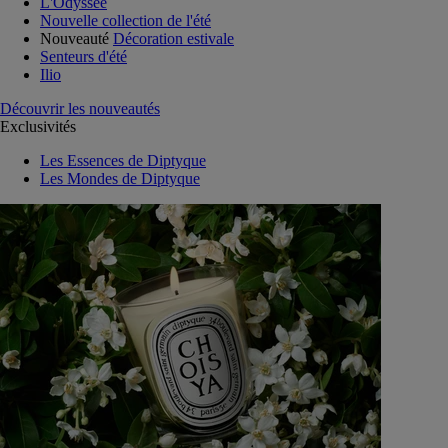
L'Odyssée
Nouvelle collection de l'été
Nouveauté
Décoration estivale
Senteurs d'été
Ilio
Découvrir les nouveautés
Exclusivités
Les Essences de Diptyque
Les Mondes de Diptyque