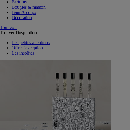
Parfums
Bougies & maison
Bain & corps
Décoration
Tout voir
Trouver l'inspiration
Les petites attentions
Offrir l'exception
Les insolites