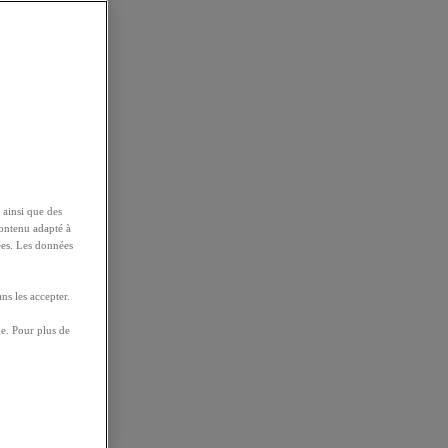
 ainsi que des
contenu adapté à
ées. Les données
ns les accepter.
e. Pour plus de