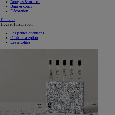
Bougies & maison
Bain & corps
Décoration
Tout voir
Trouver l'inspiration
Les petites attentions
Offrir l'exception
Les insolites