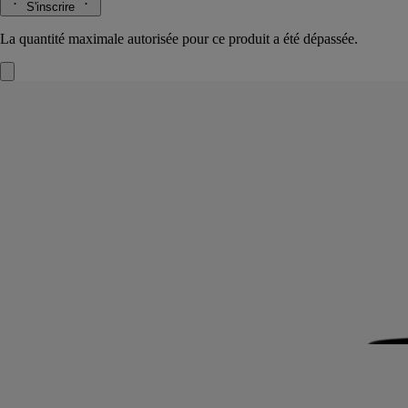
S'inscrire
La quantité maximale autorisée pour ce produit a été dépassée.
Vetyverio
Eau de toilette
Vétiver d'Haïti, Pamplemousse, Rose
Intense et subtil. Dans l’eau de toilette Vetyverio, tous les attraits du
vétiver s’expriment, tantôt frais, fumé ou même délicatement fleuri.
Lire la suite
Telle une marqueterie de bois, la plante révèle ses facettes inattendues.
Un kaléidoscope de nuances olfactives dans une écriture inhabituelle.
Lire moins