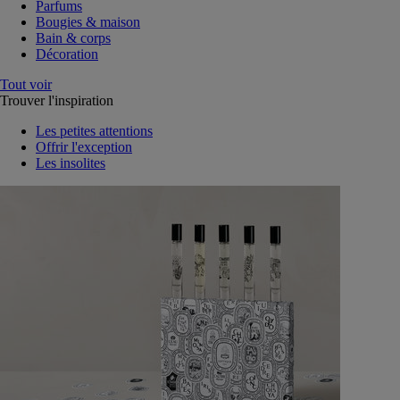
Parfums
Bougies & maison
Bain & corps
Décoration
Tout voir
Trouver l'inspiration
Les petites attentions
Offrir l'exception
Les insolites