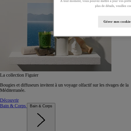
À tout moment, vous pouvez mettre à jour vos préfé
plus de détails, veuillez c
Gérer mes cookie
La collection Figuier
Bougies et diffuseurs invitent à un voyage olfactif sur les rivages de la
Méditerranée.
Découvrir
Bain & Corps
Bain & Corps