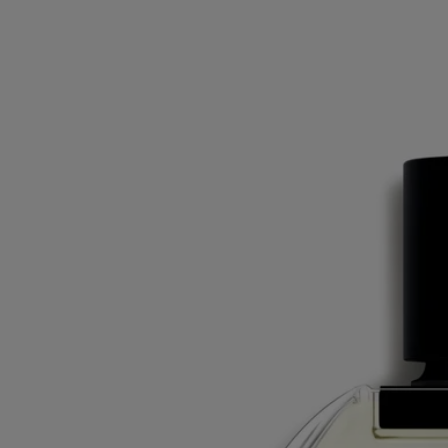
Ingrédients
alcohol denat. (sd alcohol 40-b) - aqua (water) - parfum (fragrance) –
limonene - ethylhexyl methoxycinnamate - hexyl cinnamal - disodium
edta - ethylhexyl salicylate - butyl methoxydibenzoylmethane - alpha-
isomethyl ionone – linalool – coumarin – citronellol - geraniol - bht –
eugenol – citral - isoeugenol
Avertissement : les listes d'ingrédients entrant dans la composition des
produits Diptyque sont régulièrement mises à jour. Avant d'utiliser un
produit Diptyque, veuillez lire la liste d'ingrédients située sur son
emballage afin de vous assurer que les ingrédients sont adaptés à votre
utilisation personnelle.
Engagements
Fabriqué en France
Tous nos vaporisateurs de parfum d'intérieur sont fabriqués en France
Consignes de recyclage