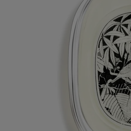
La bouteille en verre et la boite en carton sont recyclables. Merci de les
déposer dans les bacs de tri appropriés.
Flacon rechargeable
Nos flacons de parfums emblématiques peuvent être rechargés dans
certaines boutiques. Il vous suffit d'apporter votre flacon vide dans une
boutique Diptyque participante pour le recharger.
Liste des boutiques
En toute transparence
Souhaitez-vous en savoir plus sur nos partenaires et les origines de nos
matières premières ?
Visitez notre plateforme de transparence
Tabs