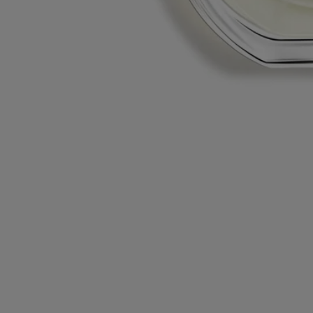
Diptyque