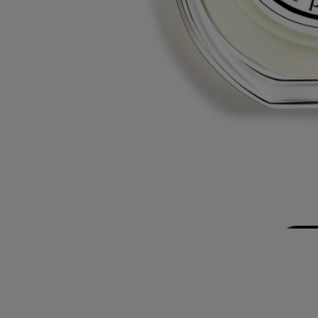
Fabriqué en France.
Histoire
Engagements
Ingrédients
Histoire
Le saviez-vous ?
L’essence de vétiver d’Haïti de l’eau de parfum Vetyverio est certifiée
ESR (Equitable, Solidaire et Responsable). Elle provient des villages
Massey, Faucault et Bazelais en Haïti.
<!--
p.p1 {margin: 0.0px 0.0px 0.0px 0.0px; font: 12.0px Helvetica; color:
#454545}
-->