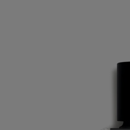
Vetyverio
Eau de toilette
Vétiver d'Haïti, Pamplemousse, Rose
Intense et subtil. Dans l’eau de toilette Vetyverio, tous les attraits du
vétiver s’expriment, tantôt frais, fumé ou même délicatement fleuri.
Lire la suite
Telle une marqueterie de bois, la plante révèle ses facettes inattendues.
Un kaléidoscope de nuances olfactives dans une écriture inhabituelle.
Lire moins
Vetyverio
Eau de toilette
Vétiver d'Haïti, Pamplemousse, Rose
Intense et subtil. Dans l’eau de toilette Vetyverio, tous les attraits du
vétiver s’expriment, tantôt frais, fumé ou même délicatement fleuri.
Lire la suite
Telle une marqueterie de bois, la plante révèle ses facettes inattendues.
Un kaléidoscope de nuances olfactives dans une écriture inhabituelle.
Lire moins