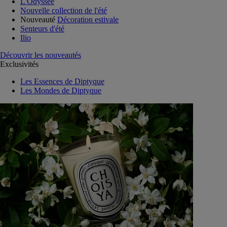
L'Odyssée
Nouvelle collection de l'été
Nouveauté
Décoration estivale
Senteurs d'été
Ilio
Découvrir les nouveautés
Exclusivités
Les Essences de Diptyque
Les Mondes de Diptyque