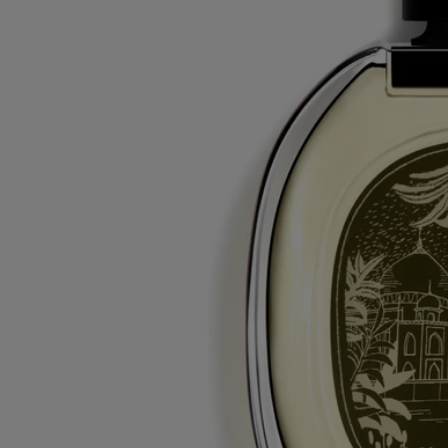
Tous nos parfums sont fabriqués en France
En toute transparence
Souhaitez-vous en savoir plus sur nos partenaires et les origines de nos
matières premières ?
Visitez notre plateforme de transparence
Consignes de recyclage
La bouteille en verre et la boite en carton sont recyclables. Merci de les
déposer dans les bacs de tri appropriés.
Tabs