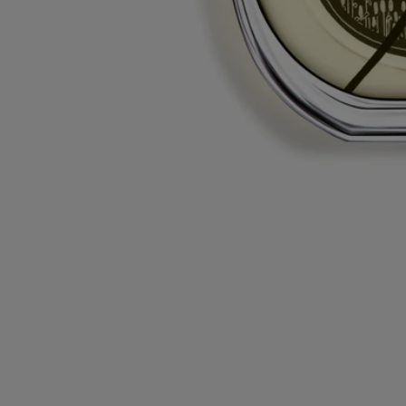
Diptyque