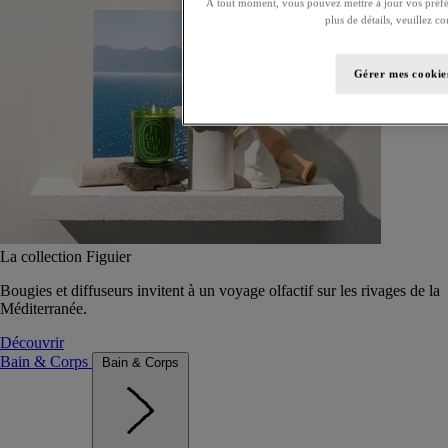
À tout moment, vous pouvez mettre à jour vos préfé
plus de détails, veuillez c
Gérer mes cookie
La collection Figuier
Bougies et diffuseurs invitent à un voyage olfactif sur les rivages de la
Méditerranée.
Découvrir
Bain & Corps
Bain & Corps