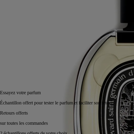
Aux notes douces et sucrées du fruit de l’orchidée, s’ajoutent les
accents lumineux du calamus et fumés du cypriol. Une addiction
nouvelle.
Lire moins
75 ml
Ajouter au panier
180 €
Réserver en magasin
Essayez votre parfum
Échantillon offert pour tester le parfum et faciliter son retour.