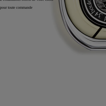
Fabriqué en France, en toute transparence.
Histoire
Engagements
Ingrédients
Histoire
Dans l’eau de parfum, la vanille Bourbon conserve toute sa dualité,
elle révèle une facette épicée plus dense, en créant une nouvelle forme
d’addiction.
Une ode au voyage et à la vanille. Sur la route des épices, la vanille au
coeur d'Eau Duelle se charge de saveurs nouvelles : les accents
lumineux et addictifs du calamus, les nuances sombres et fumées du
cypriol. Traversant le temps et les frontières, la vanille Bourbon de
Madagascar se révèle ici entre ombre et lumière.