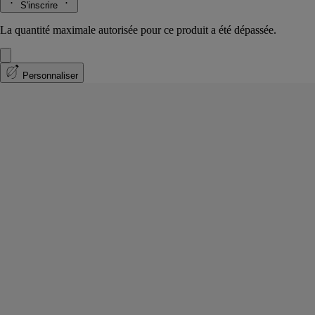
S'inscrire
La quantité maximale autorisée pour ce produit a été dépassée.
Personnaliser
Eau Duelle
Eau de parfum
Vanille, Poivre rose, Cypriol, Encens
Ode au voyage. Dans l’eau de Parfum Eau Duelle, la vanille Bourbon
conserve toute sa dualité et révèle une facette épicée plus intense.
Lire la suite
Aux notes douces et sucrées du fruit de l’orchidée, s’ajoutent les
accents lumineux du calamus et fumés du cypriol. Une addiction
nouvelle.
Lire moins
Personnaliser