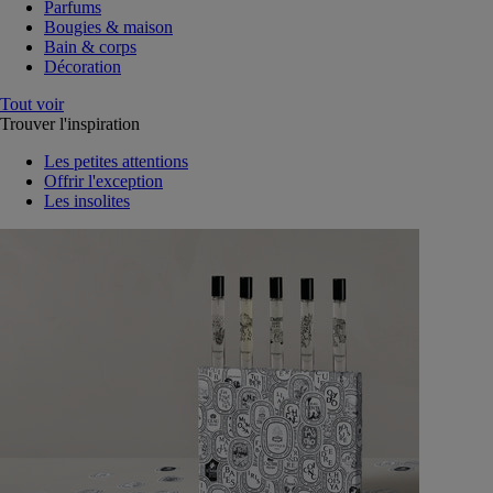
Parfums
Bougies & maison
Bain & corps
Décoration
Tout voir
Trouver l'inspiration
Les petites attentions
Offrir l'exception
Les insolites