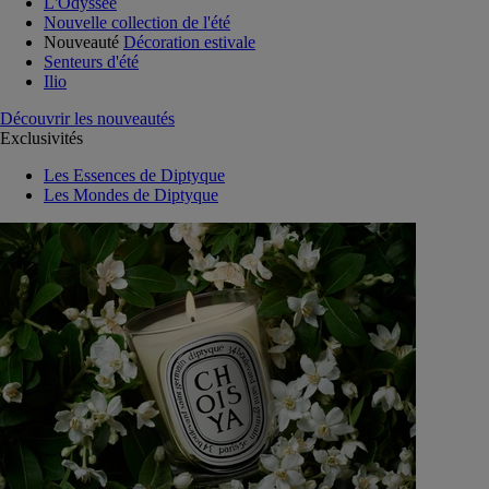
L'Odyssée
Nouvelle collection de l'été
Nouveauté
Décoration estivale
Senteurs d'été
Ilio
Découvrir les nouveautés
Exclusivités
Les Essences de Diptyque
Les Mondes de Diptyque