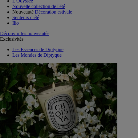
L'Odyssée
Nouvelle collection de l'été
Nouveauté
Décoration estivale
Senteurs d'été
Ilio
Découvrir les nouveautés
Exclusivités
Les Essences de Diptyque
Les Mondes de Diptyque