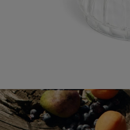
- Laver à la main à l'aide d'un détergent doux.
Engagements
Fabriqué en Italie
Cet objet a été fabriqué en Italie.
Savoir-faire
Fabriqué à la main dans un atelier italien.
En toute transparence
Souhaitez-vous en savoir plus sur nos partenaires et les origines de nos
matières premières ?
Visitez notre plateforme de transparence