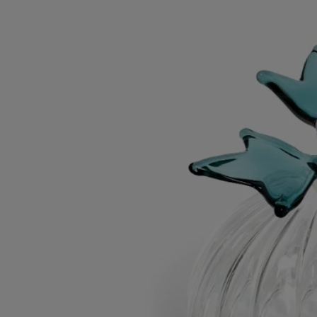
Les savoir-faire
Massimo Lunardon est un artisan et verrier italien réputé pour sa
maîtrise inégalée du travail du verre. Chaque pièce est soufflée à la
bouche et façonnée de ses mains dans son atelier de San Giorgio di
Perlena, en Italie. Cette technique, qui exige un grand savoir-faire de la
part du verrier, garantit la finesse, la légèreté et la résistance du verre
borosilicaté.
Conseils d'utilisation
Laver à la main avec un détergent doux.
Caractéristiques
- Conçu pour une bougie modèle classique
- Matière : Verre borosilicate
- Poids : 69g
- Format : H 7,5cm ; ø7,6cm