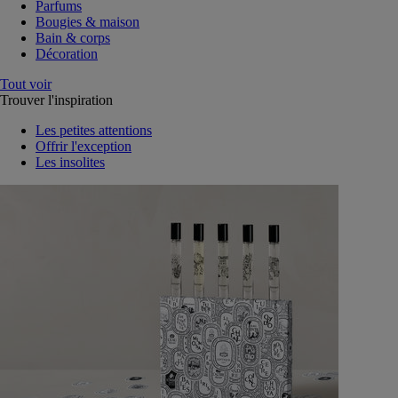
Parfums
Bougies & maison
Bain & corps
Décoration
Tout voir
Trouver l'inspiration
Les petites attentions
Offrir l'exception
Les insolites