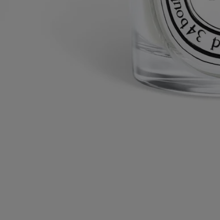
Retours offerts
sur toutes les commandes
2 échantillons offerts de votre choix
pour toute commande
Fabriqué à la main en Italie, en toute transparence.
Histoire
Engagements
Les savoir-faire
Conseils d'utilisation
Caractéristiques
Histoire
Diptyque collabore avec l'artisan et maître verrier italien Massimo