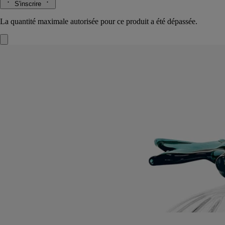
S'inscrire
La quantité maximale autorisée pour ce produit a été dépassée.
Couvercle Baies
Pour bougie modèle
classique
Verre borosilicate
Façonné à la main par un maître verrier italien, le couvercle Baies
habille délicatement la bougie, préservant ses accords fruités et fleuris.
Lire la suite
Orné d’une baie de cassis, ce couvercle dessiné par le designer Sam
Baron et conçu par Massimo Lunardon s’associe à la bougie Baies.
Ode à la nature en hommage à l’Herbier des senteurs de Diptyque, à
offrir ou à s’offrir.
Lire moins