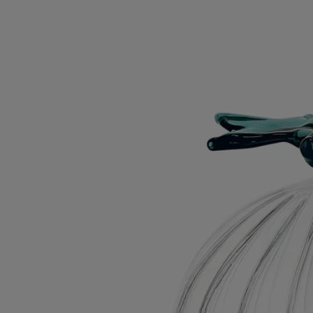
Couvercle Baies
Pour bougie modèle
classique
Verre borosilicate
Façonné à la main par un maître verrier italien, le couvercle Baies
habille délicatement la bougie, préservant ses accords fruités et fleuris.
Lire la suite
Orné d’une baie de cassis, ce couvercle dessiné par le designer Sam
Baron et conçu par Massimo Lunardon s’associe à la bougie Baies.
Ode à la nature en hommage à l’Herbier des senteurs de Diptyque, à
offrir ou à s’offrir.
Lire moins
Couvercle Baies
Pour bougie modèle
classique
Verre borosilicate
Façonné à la main par un maître verrier italien, le couvercle Baies