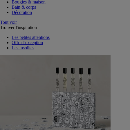
Bougies & maison
Bain & corps
Décoration
Tout voir
Trouver l'inspiration
Les petites attentions
Offrir l'exception
Les insolites