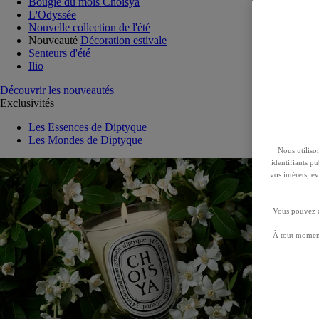
Bougie du mois Choisya
L'Odyssée
Nouvelle collection de l'été
Nouveauté
Décoration estivale
Senteurs d'été
Ilio
Découvrir les nouveautés
Exclusivités
Les Essences de Diptyque
Les Mondes de Diptyque
Nous utilison
identifiants p
vos intérets, 
Vous pouvez ch
À tout moment