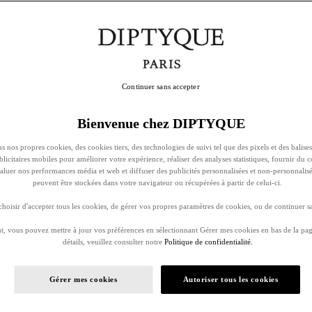
Continuer sans accepter
Bienvenue chez DIPTYQUE
s nos propres cookies, des cookies tiers, des technologies de suivi tel que des pixels et des balises
ublicitaires mobiles pour améliorer votre expérience, réaliser des analyses statistiques, fournir du 
évaluer nos performances média et web et diffuser des publicités personnalisées et non-personnalis
peuvent être stockées dans votre navigateur ou récupérées à partir de celui-ci.
oisir d'accepter tous les cookies, de gérer vos propres paramètres de cookies, ou de continuer sa
, vous pouvez mettre à jour vos préférences en sélectionnant Gérer mes cookies en bas de la pag
détails, veuillez consulter notre
Politique de confidentialité.
Gérer mes cookies
Autoriser tous les cookies