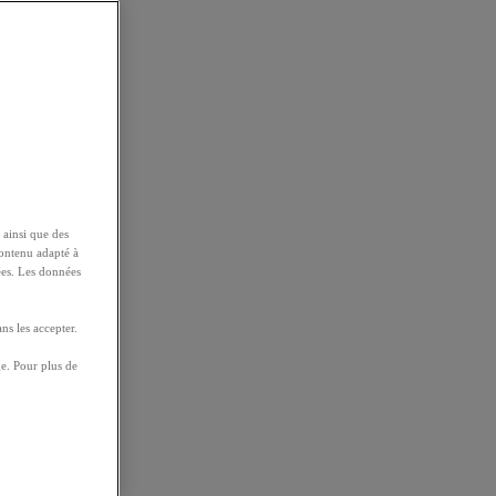
 ainsi que des
contenu adapté à
ées. Les données
ns les accepter.
e. Pour plus de