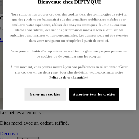
Bienvenue chez DIPTYQUE
Nous utilisons nos propres cookies, des cookies tiers, des technologies de suivi tel
Coffret de 5 eaux de toilette - À composer
que des pixels et des balises ainsi que des identifiants publicitaires mobiles pour
améliorer votre expérience, réaliser des analyses statistiques, fournir du contenu
Un coffret sur-mesure de cinq eaux de toilette, à offrir ou s’offrir.
adapté à vos intérets, évaluer nos performances média et web et diffuser des
publicités personnalisées et non-personnalisées. Les données peuvent être stockées
Composer son coffret
dans votre navigateur ou récupérées à partir de celui-ci.
Vous pouvez choisir d'accepter tous les cookies, de gérer vos propres paramètres
de cookies, ou de continuer sans les accepter.
À tout moment, vous pouvez mettre à jour vos préférences en sélectionnant Gérer
mes cookies en bas de la page. Pour plus de détails, veuillez consulter notre
Politique de confidentialité.
Gérer mes cookies
Autoriser tous les cookies
Les petites attentions
Dites merci avec un cadeau raffiné.
Découvrir