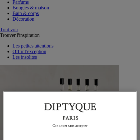
Parfums
Bougies & maison
Bain & corps
Décoration
Tout voir
Trouver l'inspiration
Les petites attentions
Offrir l'exception
Les insolites
Continuer sans accepter