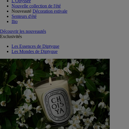
L'Odyssée
Nouvelle collection de l'été
Nouveauté
Décoration estivale
Senteurs d'été
Ilio
Découvrir les nouveautés
Exclusivités
Les Essences de Diptyque
Les Mondes de Diptyque