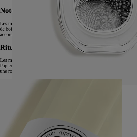
Notes Olfactives
Les muscs blancs évoluent avec le temps, les accords de vapeur de riz,
de bois blonds et le mimosa subliment leur sensualité. D’un commun
accord.
Rituels parfumés, L'Eau Papier
Les muscs blancs sont à l'honneur dans les gestes parfums L'Eau
Papier. Gel moussant, parfum solide et brume pour cheveux offrent
une routine pour se parfumer en douceur, tout au long de la journée.
Ajouter au panier
Iconique
L'Eau Papier - Eau de toilette
Sur une page, l’encre infuse. Une plongée au cœur des muscs.
100 ml
+1 modèle