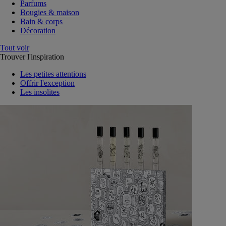
Parfums
Bougies & maison
Bain & corps
Décoration
Tout voir
Trouver l'inspiration
Les petites attentions
Offrir l'exception
Les insolites