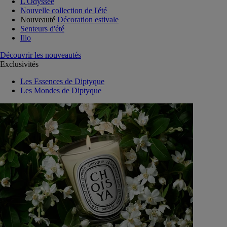
L'Odyssée
Nouvelle collection de l'été
Nouveauté
Décoration estivale
Senteurs d'été
Ilio
Découvrir les nouveautés
Exclusivités
Les Essences de Diptyque
Les Mondes de Diptyque