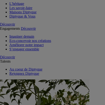
L'héritage
Les savoir-faire
Maisons Diptyque
Diptyque & Vous
Découvrir
Engagements
Découvrir
Imaginer demain
Eco-concevoir nos créations
Améliorer notre impact
S’engager ensemble
Découvrir
Talents
Au coeur de Diptyque
Rejoignez Diptyque