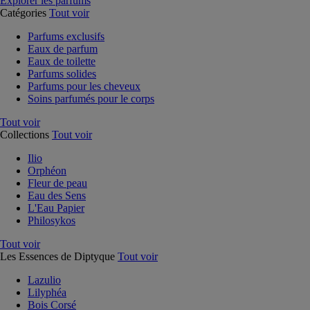
Explorer les parfums
Catégories
Tout voir
Parfums exclusifs
Eaux de parfum
Eaux de toilette
Parfums solides
Parfums pour les cheveux
Soins parfumés pour le corps
Tout voir
Collections
Tout voir
Ilio
Orphéon
Fleur de peau
Eau des Sens
L'Eau Papier
Philosykos
Tout voir
Les Essences de Diptyque
Tout voir
Lazulio
Lilyphéa
Bois Corsé