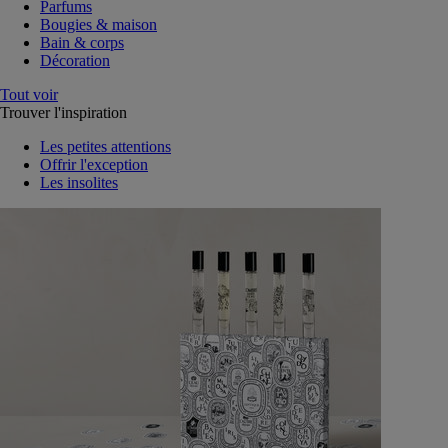
Parfums
Bougies & maison
Bain & corps
Décoration
Tout voir
Trouver l'inspiration
Les petites attentions
Offrir l'exception
Les insolites