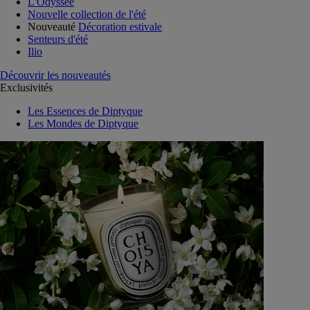
L'Odyssée
Nouvelle collection de l'été
Nouveauté
Décoration estivale
Senteurs d'été
Ilio
Découvrir les nouveautés
Exclusivités
Les Essences de Diptyque
Les Mondes de Diptyque