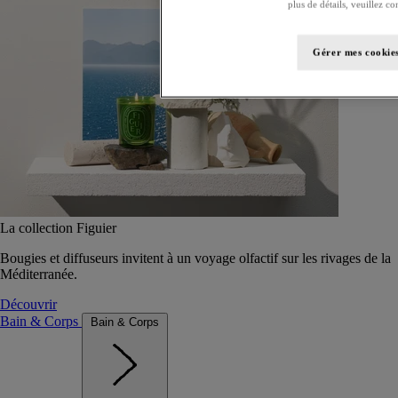
plus de détails, veuillez co
Gérer mes cookie
La collection Figuier
Bougies et diffuseurs invitent à un voyage olfactif sur les rivages de la
Méditerranée.
Découvrir
Bain & Corps
Bain & Corps