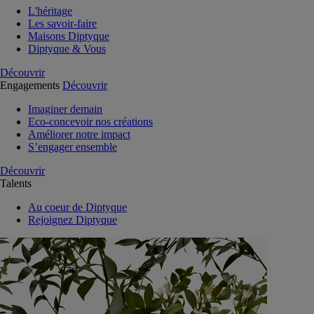
L'héritage
Les savoir-faire
Maisons Diptyque
Diptyque & Vous
Découvrir
Engagements
Découvrir
Imaginer demain
Eco-concevoir nos créations
Améliorer notre impact
S’engager ensemble
Découvrir
Talents
Au coeur de Diptyque
Rejoignez Diptyque