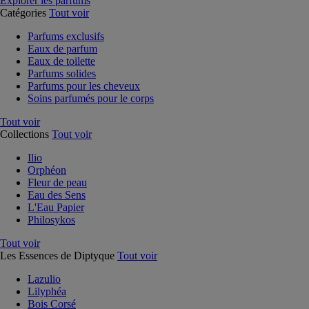
Explorer les parfums
Catégories
Tout voir
Parfums exclusifs
Eaux de parfum
Eaux de toilette
Parfums solides
Parfums pour les cheveux
Soins parfumés pour le corps
Tout voir
Collections
Tout voir
Ilio
Orphéon
Fleur de peau
Eau des Sens
L'Eau Papier
Philosykos
Tout voir
Les Essences de Diptyque
Tout voir
Lazulio
Lilyphéa
Bois Corsé