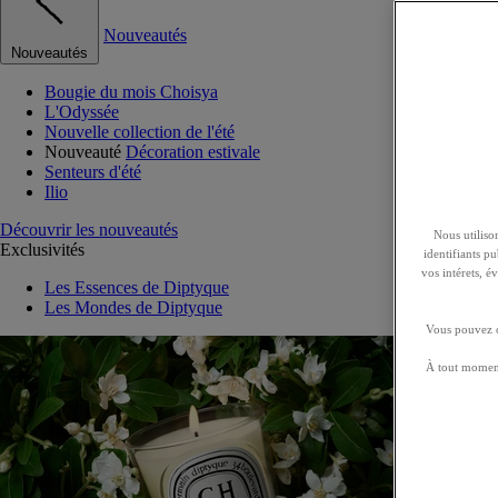
Nouveautés
Nouveautés
Bougie du mois Choisya
L'Odyssée
Nouvelle collection de l'été
Nouveauté
Décoration estivale
Senteurs d'été
Ilio
Découvrir les nouveautés
Nous utilison
Exclusivités
identifiants p
vos intérets, 
Les Essences de Diptyque
Les Mondes de Diptyque
Vous pouvez ch
À tout moment