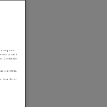
 ainsi que des
contenu adapté à
ées. Les données
ns les accepter.
e. Pour plus de