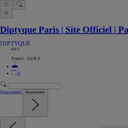
Diptyque Paris | Site Officiel | 
France - EUR €
0
Nouveautés
Nouveautés