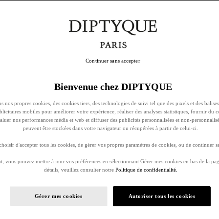
Continuer sans accepter
Bienvenue chez DIPTYQUE
s nos propres cookies, des cookies tiers, des technologies de suivi tel que des pixels et des balises
ublicitaires mobiles pour améliorer votre expérience, réaliser des analyses statistiques, fournir du 
évaluer nos performances média et web et diffuser des publicités personnalisées et non-personnalis
peuvent être stockées dans votre navigateur ou récupérées à partir de celui-ci.
oisir d'accepter tous les cookies, de gérer vos propres paramètres de cookies, ou de continuer sa
, vous pouvez mettre à jour vos préférences en sélectionnant Gérer mes cookies en bas de la pag
détails, veuillez consulter notre
Politique de confidentialité.
Gérer mes cookies
Autoriser tous les cookies