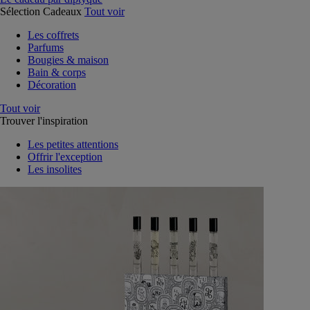
Sélection Cadeaux
Tout voir
Les coffrets
Parfums
Bougies & maison
Bain & corps
Décoration
Tout voir
Trouver l'inspiration
Les petites attentions
Offrir l'exception
Les insolites