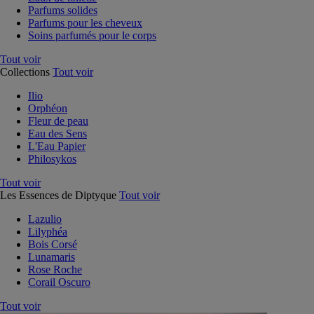
Parfums solides
Parfums pour les cheveux
Soins parfumés pour le corps
Tout voir
Collections
Tout voir
Ilio
Orphéon
Fleur de peau
Eau des Sens
L'Eau Papier
Philosykos
Tout voir
Les Essences de Diptyque
Tout voir
Lazulio
Lilyphéa
Bois Corsé
Lunamaris
Rose Roche
Corail Oscuro
Tout voir