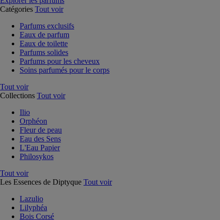
Explorer les parfums
Catégories
Tout voir
Parfums exclusifs
Eaux de parfum
Eaux de toilette
Parfums solides
Parfums pour les cheveux
Soins parfumés pour le corps
Tout voir
Collections
Tout voir
Ilio
Orphéon
Fleur de peau
Eau des Sens
L'Eau Papier
Philosykos
Tout voir
Les Essences de Diptyque
Tout voir
Lazulio
Lilyphéa
Bois Corsé