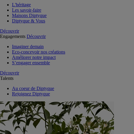
L'héritage
Les savoir-faire
Maisons Diptyque
Diptyque & Vous
Découvrir
Engagements
Découvrir
Imaginer demain
Eco-concevoir nos créations
Améliorer notre impact
S’engager ensemble
Découvrir
Talents
Au coeur de Diptyque
Rejoignez Diptyque