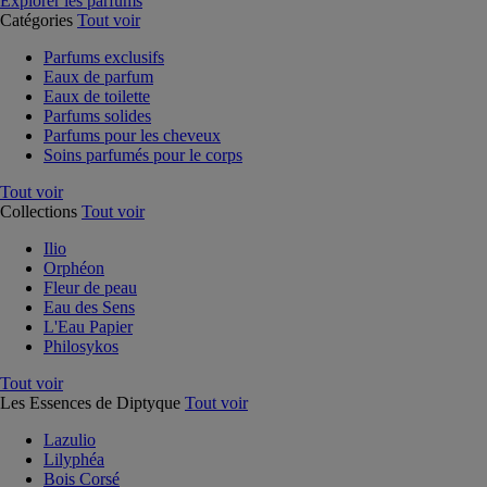
Explorer les parfums
Catégories
Tout voir
Parfums exclusifs
Eaux de parfum
Eaux de toilette
Parfums solides
Parfums pour les cheveux
Soins parfumés pour le corps
Tout voir
Collections
Tout voir
Ilio
Orphéon
Fleur de peau
Eau des Sens
L'Eau Papier
Philosykos
Tout voir
Les Essences de Diptyque
Tout voir
Lazulio
Lilyphéa
Bois Corsé