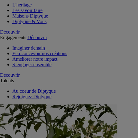
L'héritage
Les savoir-faire
Maisons Diptyque
Diptyque & Vous
Découvrir
Engagements
Découvrir
Imaginer demain
Eco-concevoir nos créations
Améliorer notre impact
S’engager ensemble
Découvrir
Talents
Au coeur de Diptyque
Rejoignez Diptyque