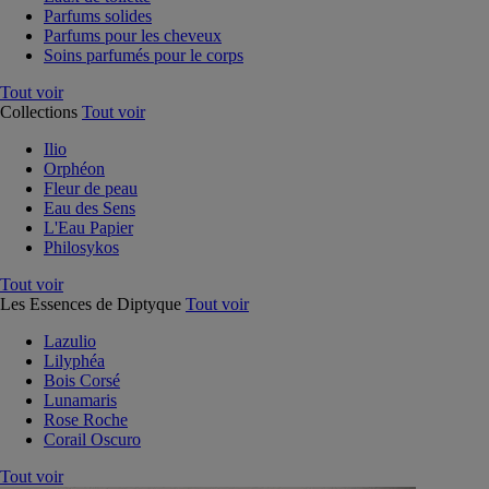
Parfums solides
Parfums pour les cheveux
Soins parfumés pour le corps
Tout voir
Collections
Tout voir
Ilio
Orphéon
Fleur de peau
Eau des Sens
L'Eau Papier
Philosykos
Tout voir
Les Essences de Diptyque
Tout voir
Lazulio
Lilyphéa
Bois Corsé
Lunamaris
Rose Roche
Corail Oscuro
Tout voir