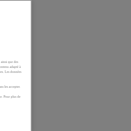
 ainsi que des
contenu adapté à
ées. Les données
ns les accepter.
e. Pour plus de