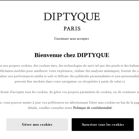
Continuer sans accepter
Bienvenue chez DIPTYQUE
s nos propres cookies, des cookies tiers, des technologies de suivi tel que des pixels et des balises
ublicitaires mobiles pour améliorer votre expérience, réaliser des analyses statistiques, fournir du 
évaluer nos performances média et web et diffuser des publicités personnalisées et non-personnalis
peuvent être stockées dans votre navigateur ou récupérées à partir de celui-ci.
oisir d'accepter tous les cookies, de gérer vos propres paramètres de cookies, ou de continuer sa
, vous pouvez mettre à jour vos préférences en sélectionnant Gérer mes cookies en bas de la pag
détails, veuillez consulter notre
Politique de confidentialité.
Gérer mes cookies
Autoriser tous les cookies