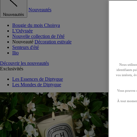
Nouveautés
Nouveautés
Bougie du mois Choisya
L'Odyssée
Nouvelle collection de l'été
Nouveauté
Décoration estivale
Senteurs d'été
Ilio
Découvrir les nouveautés
Nous utilison
Exclusivités
identifiants p
vos intérets, 
Les Essences de Diptyque
Les Mondes de Diptyque
Vous pouvez ch
À tout moment