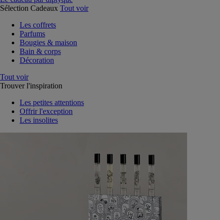
Sélection Cadeaux
Tout voir
Les coffrets
Parfums
Bougies & maison
Bain & corps
Décoration
Tout voir
Trouver l'inspiration
Les petites attentions
Offrir l'exception
Les insolites