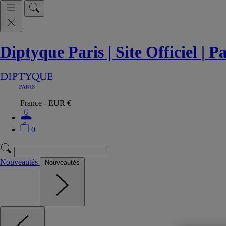
Diptyque Paris | Site Officiel | 
France - EUR €
0
Nouveautés
Nouveautés