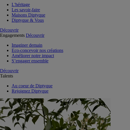
L'héritage
Les savoir-faire
Maisons Diptyque
Diptyque & Vous
Découvrir
Engagements
Découvrir
Imaginer demain
Eco-concevoir nos créations
Améliorer notre impact
S’engager ensemble
Découvrir
Talents
Au coeur de Diptyque
Rejoignez Diptyque