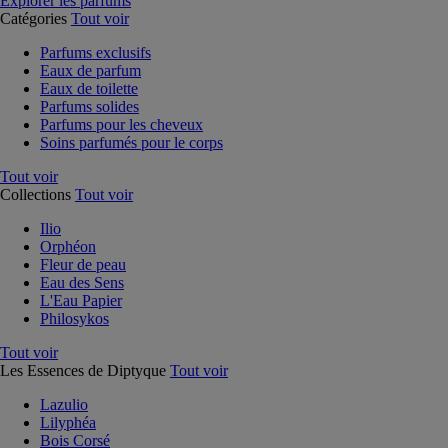
Explorer les parfums
Catégories
Tout voir
Parfums exclusifs
Eaux de parfum
Eaux de toilette
Parfums solides
Parfums pour les cheveux
Soins parfumés pour le corps
Tout voir
Collections
Tout voir
Ilio
Orphéon
Fleur de peau
Eau des Sens
L'Eau Papier
Philosykos
Tout voir
Les Essences de Diptyque
Tout voir
Lazulio
Lilyphéa
Bois Corsé