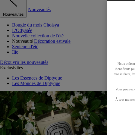
Nouveautés
Nouveautés
Bougie du mois Choisya
L'Odyssée
Nouvelle collection de l'été
Nouveauté
Décoration estivale
Senteurs d'été
Ilio
Découvrir les nouveautés
Nous utilison
Exclusivités
identifiants p
vos intérets, 
Les Essences de Diptyque
Les Mondes de Diptyque
Vous pouvez ch
À tout moment