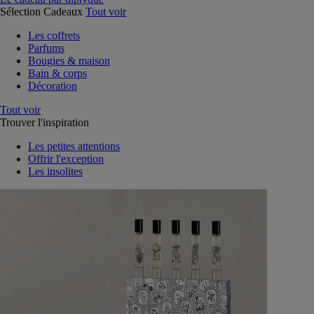
Sélection Cadeaux
Tout voir
Les coffrets
Parfums
Bougies & maison
Bain & corps
Décoration
Tout voir
Trouver l'inspiration
Les petites attentions
Offrir l'exception
Les insolites