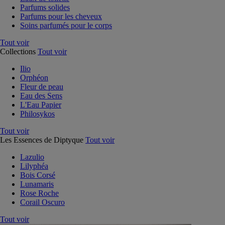
Parfums solides
Parfums pour les cheveux
Soins parfumés pour le corps
Tout voir
Collections
Tout voir
Ilio
Orphéon
Fleur de peau
Eau des Sens
L'Eau Papier
Philosykos
Tout voir
Les Essences de Diptyque
Tout voir
Lazulio
Lilyphéa
Bois Corsé
Lunamaris
Rose Roche
Corail Oscuro
Tout voir