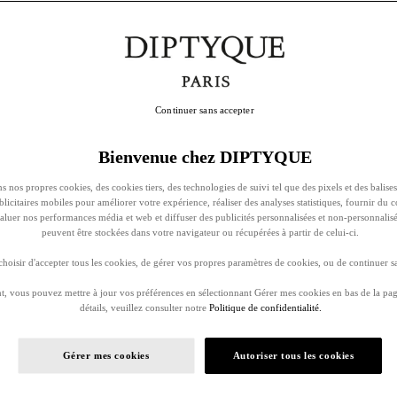
Continuer sans accepter
Bienvenue chez DIPTYQUE
s nos propres cookies, des cookies tiers, des technologies de suivi tel que des pixels et des balises
ublicitaires mobiles pour améliorer votre expérience, réaliser des analyses statistiques, fournir du 
évaluer nos performances média et web et diffuser des publicités personnalisées et non-personnalis
peuvent être stockées dans votre navigateur ou récupérées à partir de celui-ci.
oisir d'accepter tous les cookies, de gérer vos propres paramètres de cookies, ou de continuer sa
, vous pouvez mettre à jour vos préférences en sélectionnant Gérer mes cookies en bas de la pag
détails, veuillez consulter notre
Politique de confidentialité.
Gérer mes cookies
Autoriser tous les cookies