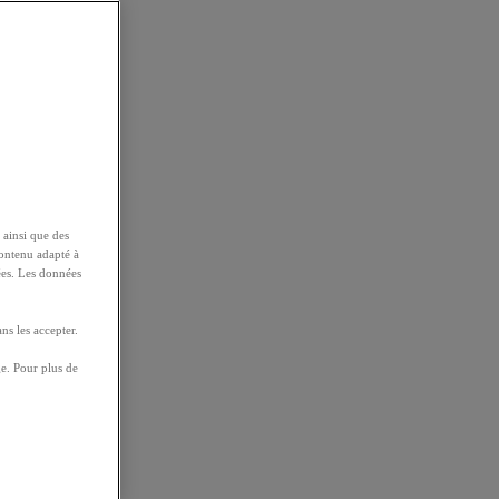
 ainsi que des
contenu adapté à
ées. Les données
ns les accepter.
e. Pour plus de