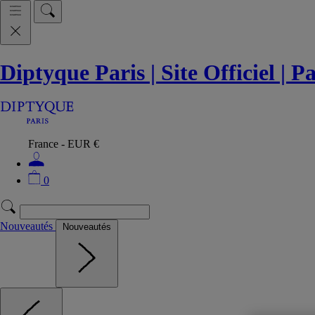
Diptyque Paris | Site Officiel | 
France - EUR €
0
Nouveautés
Nouveautés